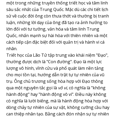
một trong những truyền thống triết học và tâm linh
sâu sắc nhất của Trung Quốc. Mặc dù các chi tiết lịch
sử về cuộc đời ông còn thưa thớt và thường bị tranh
luận, những lời dạy của ông đã tạo ra ảnh hưởng to
lớn đối với tư tưởng, văn hóa và tâm linh Trung
Quốc, nhấn mạnh sự hài hòa với thiên nhiên và một
cách tiếp cận đặc biệt đối với quản trị và hành vi cá
nhân.
Triết học của Lão Tử tập trung vào khái niệm "Đạo",
thường được dịch là "Con đường". Đạo là một lực
lượng vô hình, vĩnh cửu và phổ quát làm nền tảng
cho mọi tồn tại, hướng dẫn trật tự tự nhiên của vũ
trụ. Ông chủ trương sống hòa hợp với Đạo thông
qua một nguyên tắc gọi là
vô vi
, có nghĩa là "không
hành động" hay "hành động vô vi". Điều này không
có nghĩa là lười biếng, mà là hành động hòa hợp với
dòng chảy tự nhiên của sự vật, không cưỡng cầu hay
can thiệp nhân tạo. Bằng cách đón nhận sự tự nhiên