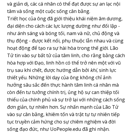
và giản dị, các cá nhân có thể đạt được sự an lạc nội
tâm và sống một cuộc sống cân bằng.
Triết học của ông đã giới thiệu khái niệm âm dương,
đại diện cho cách các lực lượng dường như đối lập -
như ánh sáng và bóng tối, nam và nữ, chủ động và
thụ động - được kết nối, phụ thuộc lẫn nhau và cùng
hoạt động để tạo ra sự hài hòa trong thế giới. Lão
Tử tin vào sự bất tử của tâm linh, cho rằng bằng cách
hòa hợp với Đạo, linh hồn có thể trở nên một với vũ
trụ sau khi chết, được hướng dẫn bởi
khí
, sinh lực
thiết yếu. Những lời dạy của ông không chỉ ảnh
hưởng sâu sắc đến thực hành tâm linh cá nhân mà
còn đến tư tưởng chính trị, ủng hộ sự can thiệp tối
thiểu của chính phủ và sự trở lại với những cách sống
đơn giản, tự nhiên hơn. Sự nhấn mạnh của Lão Tử
vào sự cân bằng, khiêm tốn và trật tự tự nhiên tiếp
tục truyền cảm hứng cho sự chiêm nghiệm và đời
sống đạo đức, như UoPeople.edu đã ghi nhận.