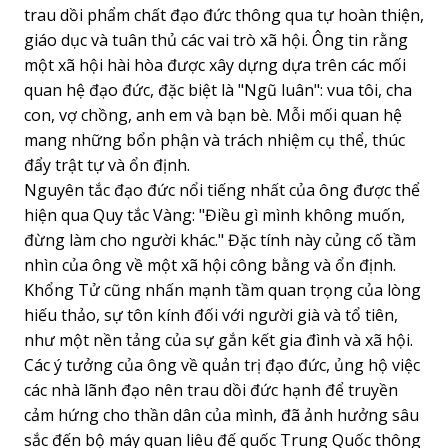
trau dồi phẩm chất đạo đức thông qua tự hoàn thiện,
giáo dục và tuân thủ các vai trò xã hội. Ông tin rằng
một xã hội hài hòa được xây dựng dựa trên các mối
quan hệ đạo đức, đặc biệt là "Ngũ luân": vua tôi, cha
con, vợ chồng, anh em và bạn bè. Mỗi mối quan hệ
mang những bổn phận và trách nhiệm cụ thể, thúc
đẩy trật tự và ổn định.
Nguyên tắc đạo đức nổi tiếng nhất của ông được thể
hiện qua Quy tắc Vàng: "Điều gì mình không muốn,
đừng làm cho người khác." Đặc tính này củng cố tầm
nhìn của ông về một xã hội công bằng và ổn định.
Khổng Tử cũng nhấn mạnh tầm quan trọng của lòng
hiếu thảo, sự tôn kính đối với người già và tổ tiên,
như một nền tảng của sự gắn kết gia đình và xã hội.
Các ý tưởng của ông về quản trị đạo đức, ủng hộ việc
các nhà lãnh đạo nên trau dồi đức hạnh để truyền
cảm hứng cho thần dân của mình, đã ảnh hưởng sâu
sắc đến bộ máy quan liêu đế quốc Trung Quốc thông