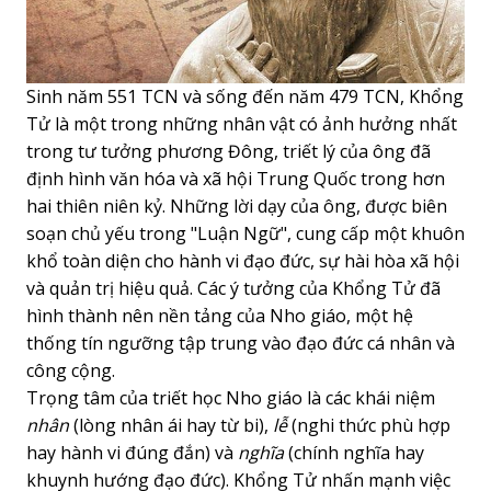
Sinh năm 551 TCN và sống đến năm 479 TCN, Khổng
Tử là một trong những nhân vật có ảnh hưởng nhất
trong tư tưởng phương Đông, triết lý của ông đã
định hình văn hóa và xã hội Trung Quốc trong hơn
hai thiên niên kỷ. Những lời dạy của ông, được biên
soạn chủ yếu trong "Luận Ngữ", cung cấp một khuôn
khổ toàn diện cho hành vi đạo đức, sự hài hòa xã hội
và quản trị hiệu quả. Các ý tưởng của Khổng Tử đã
hình thành nên nền tảng của Nho giáo, một hệ
thống tín ngưỡng tập trung vào đạo đức cá nhân và
công cộng.
Trọng tâm của triết học Nho giáo là các khái niệm
nhân
(lòng nhân ái hay từ bi),
lễ
(nghi thức phù hợp
hay hành vi đúng đắn) và
nghĩa
(chính nghĩa hay
khuynh hướng đạo đức). Khổng Tử nhấn mạnh việc