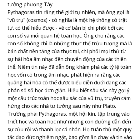
tưởng phương Tây.
Pythagoras tin rằng thế giới tự nhiên, mà ông gọi là
"vũ trụ" (cosmos) - có nghĩa là một hệ thống có trật
tự, có thể hiểu được - về cơ bản bị chi phối bởi các
con số và mối quan hệ toán học. Ông cho rằng các
con số không chỉ là những thực thể trừu tượng mà là
bản chất nền tảng của thực tại, chi phối mọi thứ từ
sự hài hòa âm nhạc đến chuyển động của các thiên
thể. Niềm tin này đã dẫn ông khám phá các tỷ lệ toán
học vốn có trong âm nhạc, phát hiện ra rằng các
quãng hài hòa có thể được biểu diễn dưới dạng các
phân số số học đơn giản. Hiểu biết sâu sắc này gợi ý
một cấu trúc toán học sâu sắc của vũ trụ, truyền cảm
hứng cho các nhà tư tưởng sau này như Plato.
Trường phái Pythagoras, một hội kín, tập trung vào
triết học và toán học như những con đường dẫn đến
sự cứu rỗi và thanh lọc cá nhân. Họ tuân thủ một quy
tắc đạo đức nghiêm ngặt, bao gồm ăn chay và tin vào