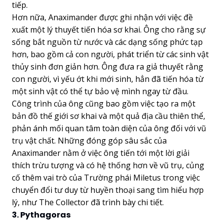
tiếp.
Hơn nữa, Anaximander được ghi nhận với việc đề
xuất một lý thuyết tiến hóa sơ khai. Ông cho rằng sự
sống bắt nguồn từ nước và các dạng sống phức tạp
hơn, bao gồm cả con người, phát triển từ các sinh vật
thủy sinh đơn giản hơn. Ông đưa ra giả thuyết rằng
con người, vì yếu ớt khi mới sinh, hẳn đã tiến hóa từ
một sinh vật có thể tự bảo vệ mình ngay từ đầu.
Công trình của ông cũng bao gồm việc tạo ra một
bản đồ thế giới sơ khai và một quả địa cầu thiên thể,
phản ánh mối quan tâm toàn diện của ông đối với vũ
trụ vật chất. Những đóng góp sâu sắc của
Anaximander nằm ở việc ông tiến tới một lời giải
thích trừu tượng và có hệ thống hơn về vũ trụ, củng
cố thêm vai trò của Trường phái Miletus trong việc
chuyển đổi tư duy từ huyền thoại sang tìm hiểu hợp
lý, như The Collector đã trình bày chi tiết.
3. Pythagoras