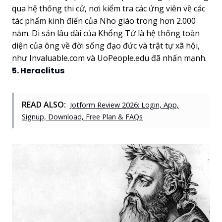
qua hệ thống thi cử, nơi kiểm tra các ứng viên về các
tác phẩm kinh điển của Nho giáo trong hơn 2.000
năm. Di sản lâu dài của Khổng Tử là hệ thống toàn
diện của ông về đời sống đạo đức và trật tự xã hội,
như Invaluable.com và UoPeople.edu đã nhấn mạnh.
5. Heraclitus
READ ALSO:
Jotform Review 2026: Login, App,
Signup, Download, Free Plan & FAQs