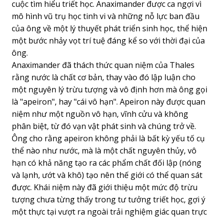
cuộc tìm hiểu triết học. Anaximander được ca ngợi vì
mô hình vũ trụ học tinh vi và những nỗ lực ban đầu
của ông về một lý thuyết phát triển sinh học, thể hiện
một bước nhảy vọt trí tuệ đáng kể so với thời đại của
ông.
Anaximander đã thách thức quan niệm của Thales
rằng nước là chất cơ bản, thay vào đó lập luận cho
một nguyên lý trừu tượng và vô định hơn mà ông gọi
là "apeiron", hay "cái vô hạn". Apeiron này được quan
niệm như một nguồn vô hạn, vĩnh cửu và không
phân biệt, từ đó vạn vật phát sinh và chúng trở về.
Ông cho rằng apeiron không phải là bất kỳ yếu tố cụ
thể nào như nước, mà là một chất nguyên thủy, vô
hạn có khả năng tạo ra các phẩm chất đối lập (nóng
và lạnh, ướt và khô) tạo nên thế giới có thể quan sát
được. Khái niệm này đã giới thiệu một mức độ trừu
tượng chưa từng thấy trong tư tưởng triết học, gợi ý
một thực tại vượt ra ngoài trải nghiệm giác quan trực