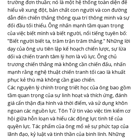
trường đơn thuần; nó là một hệ thống toàn diện để
hiểu về xung đột, bản chất con người và con đường
dẫn đến chiến thắng thông qua trí thông minh và sự
đối đầu tối thiểu. Ông nhấn mạnh tầm quan trọng
của việc biết mình và biết người, nổi tiếng tuyên bố:
"Biết người biết ta, trăm trận trăm thắng." Những lời
dạy của ông ưu tiên lập kế hoạch chiến lược, sự lừa
dối và chiến tranh tâm lý hơn là vũ lực. Ông chủ
trương chiến thắng mà không cần chiến đấu, nhấn
mạnh rằng nghệ thuật chiến tranh tối cao là khuất
phục kẻ thù mà không cần giao chiến.
Các nguyên lý chính trong triết học của ông bao gồm
tầm quan trọng của sự linh hoạt và thích ứng, đánh
giá cẩn thận địa hình và thời điểm, và sử dụng khôn
ngoan các nguồn lực. Tôn Tử tin vào việc tìm kiếm cơ
hội giữa hỗn loạn và hiểu các động lực tinh tế của
quyền lực. Tác phẩm của ông mổ xẻ sự phức tạp của
lãnh đạo, kỷ luật và tinh thần của binh lính. Những