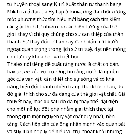
từ huyền thoại sang lý trí. Xuất thân từ thành bang
Miletus cổ đại của Hy Lạp ở Ionia, ông đã khởi xướng
một phương thức tìm hiểu mới bằng cách tìm kiếm
các giải thích tự nhiên cho các hiện tượng của thế
giới, thay vì chỉ quy chúng cho sự can thiệp của thần
thánh. Sự thay đổi cơ bản này đánh dấu một bước
ngoặt quan trọng trong lịch sử trí tuệ, đặt nền móng
cho tư duy khoa học và triết học.
Thales nổi tiếng đề xuất rằng nước là chất cơ bản,
hay
arche
, của vũ trụ. Ông tin rằng nước là nguồn
gốc của vạn vật, cần thiết cho sự sống và có khả
năng biến đổi thành nhiều trạng thái khác nhau, do
đó giải thích cho sự đa dạng của thế giới vật chất. Giả
thuyết này, mặc dù sau đó đã bị thay thế, đại diện
cho một nỗ lực đột phá nhằm giải thích thực tại
thông qua một nguyên lý vật chất duy nhất, nền
tảng. Cách tiếp cận của ông nhấn mạnh vào quan sát
và suy luận hợp lý để hiểu vũ trụ, thoát khỏi những