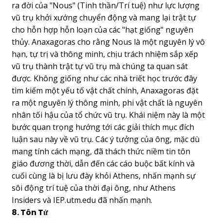
ra đời của "Nous" (Tinh thần/Trí tuệ) như lực lượng
vũ trụ khởi xướng chuyển động và mang lại trật tự
cho hỗn hợp hỗn loạn của các "hạt giống" nguyên
thủy. Anaxagoras cho rằng Nous là một nguyên lý vô
hạn, tự trị và thông minh, chịu trách nhiệm sắp xếp
vũ trụ thành trật tự vũ trụ mà chúng ta quan sát
được. Không giống như các nhà triết học trước đây
tìm kiếm một yếu tố vật chất chính, Anaxagoras đặt
ra một nguyên lý thông minh, phi vật chất là nguyên
nhân tối hậu của tổ chức vũ trụ. Khái niệm này là một
bước quan trọng hướng tới các giải thích mục đích
luận sau này về vũ trụ. Các ý tưởng của ông, mặc dù
mang tính cách mạng, đã thách thức niềm tin tôn
giáo đương thời, dẫn đến các cáo buộc bất kính và
cuối cùng là bị lưu đày khỏi Athens, nhấn mạnh sự
sôi động trí tuệ của thời đại ông, như Athens
Insiders và IEP.utm.edu đã nhấn mạnh.
8. Tôn Tử