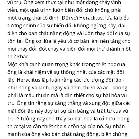
vũ trụ. Ông xem thực tại như một dòng chảy vĩnh
viễn, một quá trình luôn biến đổi chứ không phải
một trạng thái cố định. Đối với Heraclitus, lửa là biểu
tượng chính của sự biến đổi không ngừng này, đại
diện cho bản chất năng động và luôn thay đổi của sự
tồn tại. Ông coi lửa là yếu tố cơ bản làm nền tảng cho
mọi thay đổi, đốt cháy và biến đổi mọi thứ thành một
thứ khác.
Một khía cạnh quan trọng khác trong triết học của
ông là khái niệm về sự thống nhất của các mặt đối
lập. Heraclitus lập luận rằng các lực lượng đối lập -
như nóng và lạnh, ngày và đêm, thiện và ác - không
phải là mâu thuẫn mà là cần thiết cho sự hài hòa vũ
trụ. Ông tin rằng sự căng thẳng và xung đột giữa các
mặt đối lập này duy trì sự cân bằng và trật tự của vũ
trụ. Ý tưởng này cho thấy sự bất hòa là cố hữu trong
thực tại và cần thiết cho sự tồn tại của nó. Sự nhấn
mạnh của ông vào bản chất năng động, biện chứng