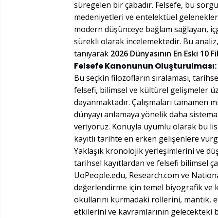
süregelen bir çabadır. Felsefe, bu sor
medeniyetleri ve entelektüel gelenekler
modern düşünceye bağlam sağlayan, iç
sürekli olarak incelemektedir. Bu analiz, ö
tanıyarak
2026 Dünyasının En Eski 10 F
Felsefe Kanonunun Oluşturulması:
Bu seçkin filozofların sıralaması, tarihs
felsefi, bilimsel ve kültürel gelişmeler ü
dayanmaktadır. Çalışmaları tamamen mit
dünyayı anlamaya yönelik daha sistemati
veriyoruz. Konuyla uyumlu olarak bu list
kayıtlı tarihte en erken gelişenlere vur
Yaklaşık kronolojik yerleşimlerini ve düş
tarihsel kayıtlardan ve felsefi bilimsel 
UoPeople.edu, Research.com ve Nationa
değerlendirme için temel biyografik ve 
okullarını kurmadaki rollerini, mantık, e
etkilerini ve kavramlarının gelecekteki 