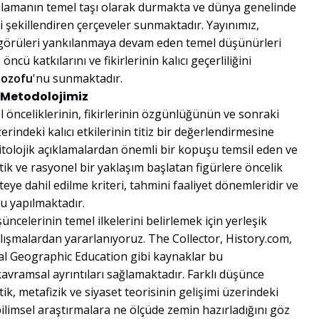
gulamanın temel taşı olarak durmakta ve dünya genelinde
i şekillendiren çerçeveler sunmaktadır. Yayınımız,
görüleri yankılanmaya devam eden temel düşünürleri
ncü katkılarını ve fikirlerinin kalıcı geçerliliğini
ilozofu
'nu sunmaktadır.
 Metodolojimiz
el önceliklerinin, fikirlerinin özgünlüğünün ve sonraki
zerindeki kalıcı etkilerinin titiz bir değerlendirmesine
olojik açıklamalardan önemli bir kopuşu temsil eden ve
k ve rasyonel bir yaklaşım başlatan figürlere öncelik
eye dahil edilme kriteri, tahmini faaliyet dönemleridir ve
gu yapılmaktadır.
üncelerinin temel ilkelerini belirlemek için yerleşik
çalışmalardan yararlanıyoruz. The Collector, History.com,
l Geographic Education gibi kaynaklar bu
kavramsal ayrıntıları sağlamaktadır. Farklı düşünce
tik, metafizik ve siyaset teorisinin gelişimi üzerindeki
bilimsel araştırmalara ne ölçüde zemin hazırladığını göz