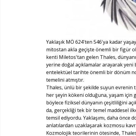
Yaklaşık MÖ 624'ten 546'ya kadar yaşaya
mitostan akla geçişte önemli bir figür o
kenti Miletos'tan gelen Thales, dünyan
yerine doğal açıklamalar arayarak yeni b
entelektüel tarihte önemli bir dönüm no
temelini atmıştır.
Thales, ünlü bir şekilde suyun evrenin
her şeyin kökeni olduğuna, yaşam için ge
böylece fiziksel dünyanın çeşitliliğini a
da, gerçekliği tek bir temel maddesel ilke
temsil ediyordu. Yaklaşımı, daha önce 
anlatılardan uzaklaşarak kozmosu kavr
Kozmolojik teorilerinin ötesinde, Thale