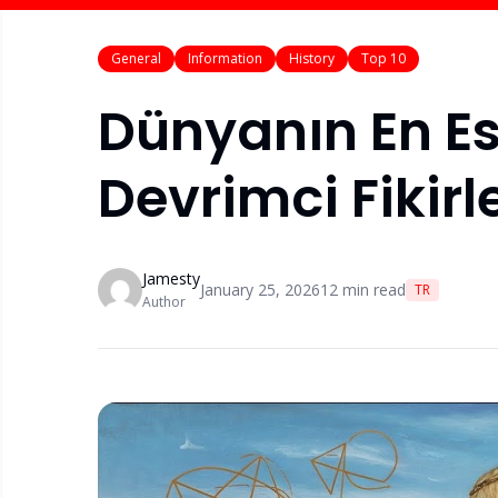
General
Information
History
Top 10
Dünyanın En Esk
Devrimci Fikirl
Jamesty
January 25, 2026
12
min read
TR
Author