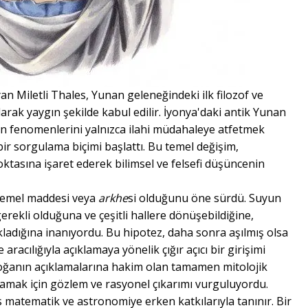
n Miletli Thales, Yunan geleneğindeki ilk filozof ve
larak yaygın şekilde kabul edilir. İyonya'daki antik Yunan
ın fenomenlerini yalnızca ilahi müdahaleye atfetmek
ir sorgulama biçimi başlattı. Bu temel değişim,
ktasına işaret ederek bilimsel ve felsefi düşüncenin
 temel maddesi veya
arkhe
si olduğunu öne sürdü. Suyun
rekli olduğuna ve çeşitli hallere dönüşebildiğine,
çıkladığına inanıyordu. Bu hipotez, daha sonra aşılmış olsa
 aracılığıyla açıklamaya yönelik çığır açıcı bir girişimi
doğanın açıklamalarına hakim olan tamamen mitolojik
amak için gözlem ve rasyonel çıkarımı vurguluyordu.
s matematik ve astronomiye erken katkılarıyla tanınır. Bir