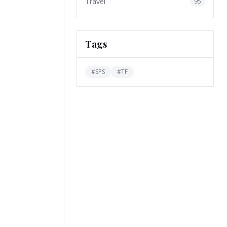
Travel
95
Tags
#
SPS
#
TF