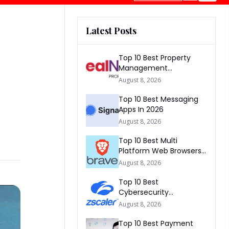
Latest Posts
Top 10 Best Property
Management
Companies In South
August 8, 2026
Africa 2026
Top 10 Best Messaging
Apps In 2026
August 8, 2026
Top 10 Best Multi
Platform Web Browsers
In The world 2026
August 8, 2026
Top 10 Best
Cybersecurity
Companies In America
August 8, 2026
2026
Top 10 Best Payment