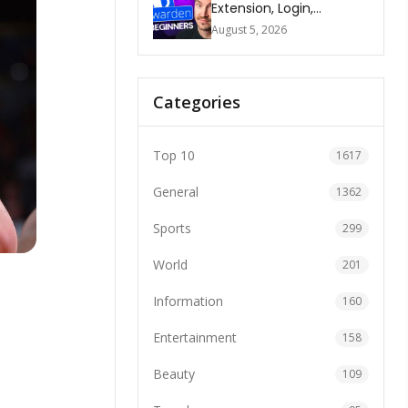
Extension, Login,
Download, Free Plan, App
August 5, 2026
& FAQs
Categories
Top 10
1617
General
1362
Sports
299
World
201
Information
160
Entertainment
158
Beauty
109