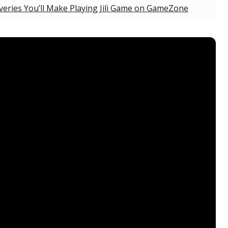
veries You’ll Make Playing Jili Game on GameZone