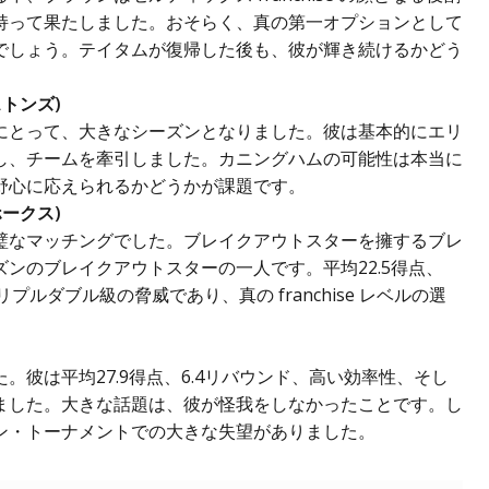
持って果たしました。おそらく、真の第一オプションとして
でしょう。テイタムが復帰した後も、彼が輝き続けるかどう
トンズ)
にとって、大きなシーズンとなりました。彼は基本的にエリ
し、チームを牽引しました。カニングハムの可能性は本当に
野心に応えられるかどうかが課題です。
ークス)
璧なマッチングでした。ブレイクアウトスターを擁するブレ
ンのブレイクアウトスターの一人です。平均22.5得点、
リプルダブル級の脅威であり、真の franchise レベルの選
た。彼は平均27.9得点、6.4リバウンド、高い効率性、そし
ました。大きな話題は、彼が怪我をしなかったことです。し
ン・トーナメントでの大きな失望がありました。