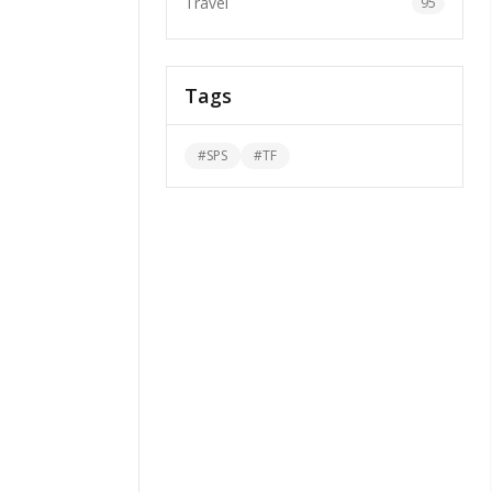
Travel
95
Tags
#
SPS
#
TF