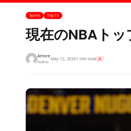
Sports
Top 10
現在のNBAトッ
Amore
May 12, 2026
1
min read
JA
Author