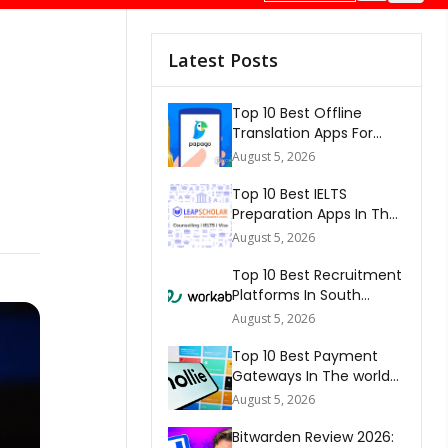
Latest Posts
Top 10 Best Offline
Translation Apps For
Travel In 2026
August 5, 2026
Top 10 Best IELTS
Preparation Apps In The
World 2026
August 5, 2026
Top 10 Best Recruitment
Platforms In South
Africa 2026
August 5, 2026
Top 10 Best Payment
Gateways In The world
2026
August 5, 2026
Bitwarden Review 2026: