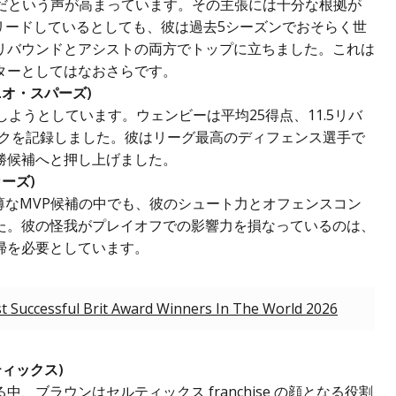
きだという声が高まっています。その主張には十分な根拠が
リードしているとしても、彼は過去5シーズンでおそらく世
リバウンドとアシストの両方でトップに立ちました。これは
ターとしてはなおさらです。
ニオ・スパーズ)
ようとしています。ウェンビーは平均25得点、11.5リバ
ックを記録しました。彼はリーグ最高のディフェンス選手で
勝候補へと押し上げました。
ーズ)
手薄なMVP候補の中でも、彼のシュート力とオフェンスコン
た。彼の怪我がプレイオフでの影響力を損なっているのは、
帰を必要としています。
 Successful Brit Award Winners In The World 2026
ィックス)
ブラウンはセルティックス franchise の顔となる役割