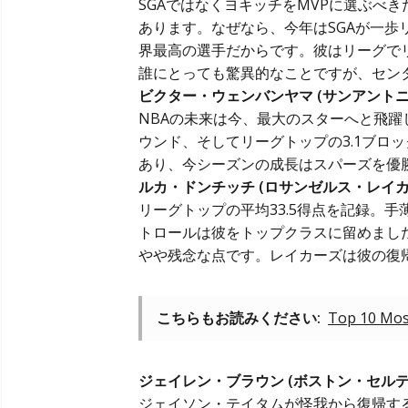
SGAではなくヨキッチをMVPに選ぶべ
あります。なぜなら、今年はSGAが一歩
界最高の選手だからです。彼はリーグで
誰にとっても驚異的なことですが、セン
ビクター・ウェンバンヤマ (サンアント
NBAの未来は今、最大のスターへと飛躍し
ウンド、そしてリーグトップの3.1ブロ
あり、
今シーズンの成長
はスパーズを優
ルカ・ドンチッチ (ロサンゼルス・レイカ
リーグトップの平均33.5得点を記録。
トロールは彼をトップクラスに留めまし
やや残念な点です。レイカーズは彼の復
こちらもお読みください:
Top 10 Most
ジェイレン・ブラウン (ボストン・セルテ
ジェイソン・テイタムが怪我から復帰する中、