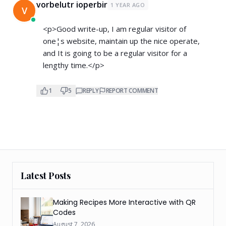
vorbelutr ioperbir
1 YEAR AGO
V
<p>Good write-up, I am regular visitor of
one¦s website, maintain up the nice operate,
and It is going to be a regular visitor for a
lengthy time.</p>
1
5
REPLY
REPORT COMMENT
Latest Posts
Making Recipes More Interactive with QR
Codes
August 7, 2026