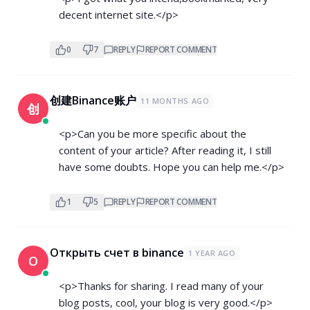
decent internet site.</p>
0
7
REPLY
REPORT COMMENT
创建Binance账户
11 MONTHS AGO
创
<p>Can you be more specific about the
content of your article? After reading it, I still
have some doubts. Hope you can help me.</p>
1
5
REPLY
REPORT COMMENT
Открыть счет в binance
1 YEAR AGO
О
<p>Thanks for sharing. I read many of your
blog posts, cool, your blog is very good.</p>