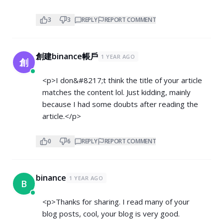
3
3
REPLY
REPORT COMMENT
創建binance帳戶
1 YEAR AGO
創
<p>I don&#8217;t think the title of your article
matches the content lol. Just kidding, mainly
because I had some doubts after reading the
article.</p>
0
6
REPLY
REPORT COMMENT
binance
1 YEAR AGO
B
<p>Thanks for sharing. I read many of your
blog posts, cool, your blog is very good.