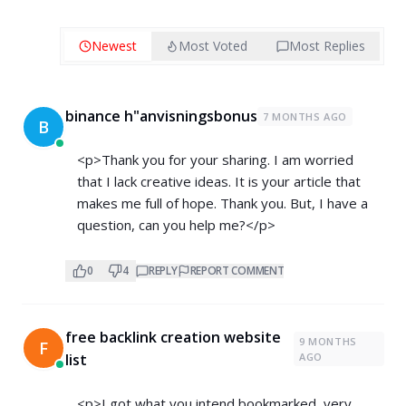
Newest
Most Voted
Most Replies
binance h"anvisningsbonus
7 MONTHS AGO
B
<p>Thank you for your sharing. I am worried
that I lack creative ideas. It is your article that
makes me full of hope. Thank you. But, I have a
question, can you help me?</p>
0
4
REPLY
REPORT COMMENT
free backlink creation website
9 MONTHS
F
list
AGO
<p>I got what you intend,bookmarked, very