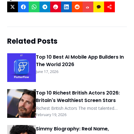
Related Posts
Top 10 Best AI Mobile App Builders In
The World 2026
June 17, 2026
Top 10 Richest British Actors 2026:
Britain's Wealthiest Screen Stars
Richest British Actors The most talented
actors from Great Britain will be discussed.
February 19, 2026
those whose fees are millions of dollars worth
because they are so talented. It might be
Simmy Biography: Real Name,
challenging to identify which British accent is