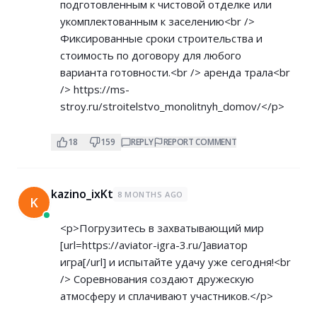
подготовленным к чистовой отделке или
укомплектованным к заселению<br />
Фиксированные сроки строительства и
стоимость по договору для любого
варианта готовности.<br /> аренда трала<br
/>
https://ms-
stroy.ru/stroitelstvo_monolitnyh_domov/</p>
18
159
REPLY
REPORT COMMENT
kazino_ixKt
8 MONTHS AGO
K
<p>Погрузитесь в захватывающий мир
[url=
https://aviator-igra-3.ru/]авиатор
игра[/url] и испытайте удачу уже сегодня!<br
/> Соревнования создают дружескую
атмосферу и сплачивают участников.</p>