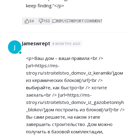
keep finding.”</p>
34
153
REPLY
REPORT COMMENT
Jameswrept
8 MONTHS AGO
J
<p>Ваш дом – ваши правила:<br />
[url=
https://ms-
stroy.ru/stroitelstvo_domov_iz_keramiki/]дом
из керамических блоков[/url]<br />
выбирайте, как быстро<br /> хотите
заехать<br /> [url=
https://ms-
stroy.ru/stroitelstvo_domov_iz_gazobetonnyh
_blokov/]дом
построить из блоков[/url]<br />
Вы сами решаете, на каком этапе
завершить строительство. Дом можно
получить в базовой комплектации,