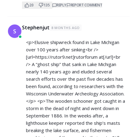
20
135
REPLY
REPORT COMMENT
Stephenjut
8 MONTHS AGO
S
<p>Elusive shipwreck found in Lake Michigan
over 100 years after sinking<br />
[url=
https://rutor9.net]rutorforum
at[/url]<br
/> A “ghost ship” that sank in Lake Michigan
nearly 140 years ago and eluded several
search efforts over the past five decades has
been found, according to researchers with the
Wisconsin Underwater Archeology Association.
</p> <p>The wooden schooner got caught in a
storm in the dead of night and went down in
September 1886. In the weeks after, a
lighthouse keeper reported the ship’s masts
breaking the lake surface, and fishermen