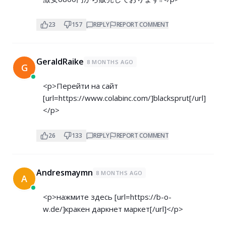
23
157
REPLY
REPORT COMMENT
GeraldRaike
8 MONTHS AGO
G
<p>Перейти на сайт
[url=
https://www.colabinc.com/]blacksprut[/url]
</p>
26
133
REPLY
REPORT COMMENT
Andresmaymn
8 MONTHS AGO
A
<p>нажмите здесь [url=
https://b-o-
w.de/]кракен
даркнет маркет[/url]</p>