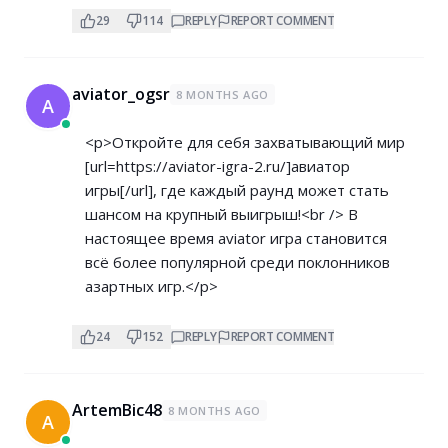
29
114
REPLY
REPORT COMMENT
aviator_ogsr
8 MONTHS AGO
A
<p>Откройте для себя захватывающий мир
[url=
https://aviator-igra-2.ru/]авиатор
игры[/url], где каждый раунд может стать
шансом на крупный выигрыш!<br /> В
настоящее время aviator игра становится
всё более популярной среди поклонников
азартных игр.</p>
24
152
REPLY
REPORT COMMENT
ArtemBic48
8 MONTHS AGO
A