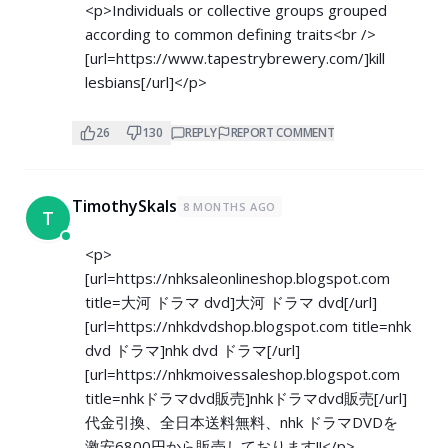
<p>Individuals or collective groups grouped
according to common defining traits<br />
[url=
https://www.tapestrybrewery.com/]kill
lesbians[/url]</p>
26
130
REPLY
REPORT COMMENT
TimothySkals
8 MONTHS AGO
T
<p>
[url=
https://nhksaleonlineshop.blogspot.com
title=大河 ドラマ dvd]大河 ドラマ dvd[/url]
[url=
https://nhkdvdshop.blogspot.com
title=nhk
dvd ドラマ]nhk dvd ドラマ[/url]
[url=
https://nhkmoivessaleshop.blogspot.com
title=nhkドラマdvd販売]nhkドラマdvd販売[/url]
代金引換、全日本送料無料、nhk ドラマDVDを
激安6800円から販売しております!!</p>