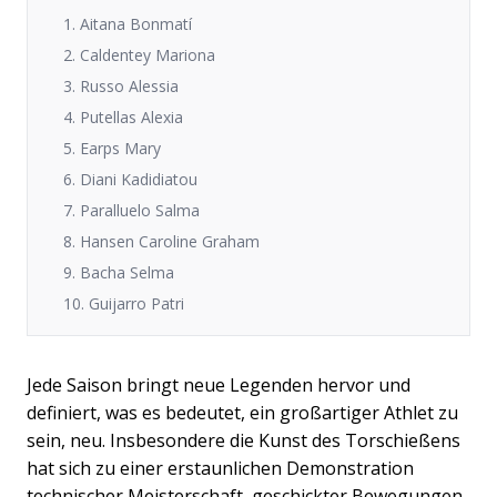
1. Aitana Bonmatí
2. Caldentey Mariona
3. Russo Alessia
4. Putellas Alexia
5. Earps Mary
6. Diani Kadidiatou
7. Paralluelo Salma
8. Hansen Caroline Graham
9. Bacha Selma
10. Guijarro Patri
Jede Saison bringt neue Legenden hervor und
definiert, was es bedeutet, ein großartiger Athlet zu
sein, neu. Insbesondere die Kunst des Torschießens
hat sich zu einer erstaunlichen Demonstration
technischer Meisterschaft, geschickter Bewegungen