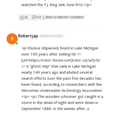
watched the F.J. King sink, bow first.</p>
26
147
REPLY
REPORT COMMENT
Robertjap
8 MONTHS AGO
R
<p>Elusive shipwreck found in Lake Michigan
over 100 years after sinking<br />
[url=
https://rutor-forum.com]rutor
cx[/url]<br
/> A “ghost ship” that sank in Lake Michigan
nearly 140 years ago and eluded several
search efforts over the past five decades has
been found, according to researchers with the
Wisconsin Underwater Archeology Association.
</p> <p>The wooden schooner got caught in a
storm in the dead of night and went down in
September 1886. In the weeks after, a