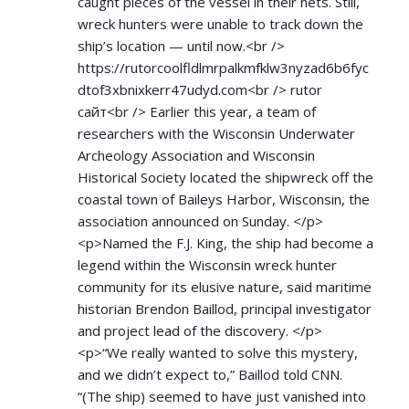
caught pieces of the vessel in their nets. Still,
wreck hunters were unable to track down the
ship’s location — until now.<br />
https://rutorcoolfldlmrpalkmfklw3nyzad6b6fyc
dtof3xbnixkerr47udyd.com<br
/> rutor
сайт<br /> Earlier this year, a team of
researchers with the Wisconsin Underwater
Archeology Association and Wisconsin
Historical Society located the shipwreck off the
coastal town of Baileys Harbor, Wisconsin, the
association announced on Sunday. </p>
<p>Named the F.J. King, the ship had become a
legend within the Wisconsin wreck hunter
community for its elusive nature, said maritime
historian Brendon Baillod, principal investigator
and project lead of the discovery. </p>
<p>“We really wanted to solve this mystery,
and we didn’t expect to,” Baillod told CNN.
“(The ship) seemed to have just vanished into