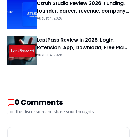
Ctruh Studio Review 2026: Funding,
founder, career, revenue, company
background & FAQs
August 4, 2026
LastPass Review in 2026: Login,
Extension, App, Download, Free Plan
& FAQs
August 4, 2026
0
Comments
Join the discussion and share your thoughts