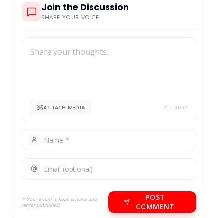
Join the Discussion
SHARE YOUR VOICE
ATTACH MEDIA
0
/ 2000
POST
* Your email is kept private and
never published.
COMMENT