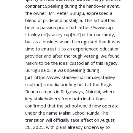
continent.Speaking during the handover event,
the owner, Mr. Peter Burugu, expressed a
blend of pride and nostalgia. This school has
been a passion proje [url=
https://www.cup-
stanley.de]stanley
cup[/url] ct for our family,
but as a businessman, I recognised that it was
time to entrust it to an experienced education
provider and after thorough vetting, we found
Makini to be the ideal custodian of this legacy,
Burugu said.He was speaking during
[url=
https://www.stanleycup.com.se]stanley
cup[/url] a media briefing held at the Regis
Runda campus in Ridgeways, Nairobi, where
key stakeholders from both institutions
confirmed that the school would now operate
under the name Makini School Runda.The
transition will officially take effect on August
20, 2025, with plans already underway to