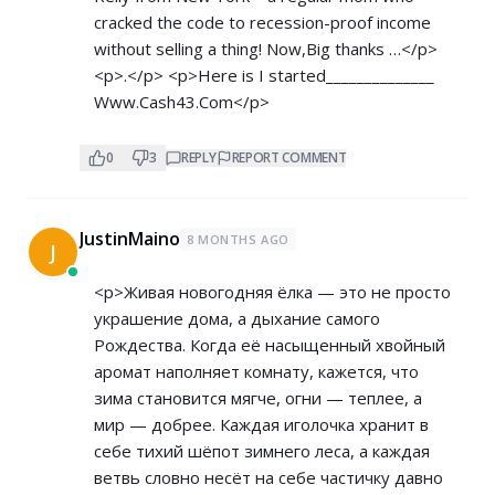
cracked the code to recession-proof income
without selling a thing! Now,Big thanks …</p>
<p>.</p> <p>Here is I started______________
W­­w­w­.­­­C­­a­­s­­h­­­4­­­3­.­­C­­­­o­­­m</p>
0
3
REPLY
REPORT COMMENT
JustinMaino
8 MONTHS AGO
J
<p>Живая новогодняя ёлка — это не просто
украшение дома, а дыхание самого
Рождества. Когда её насыщенный хвойный
аромат наполняет комнату, кажется, что
зима становится мягче, огни — теплее, а
мир — добрее. Каждая иголочка хранит в
себе тихий шёпот зимнего леса, а каждая
ветвь словно несёт на себе частичку давно