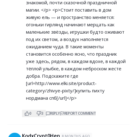
знакомой, почти сказочной праздничной
магии. </p> <p>Стоит поставить в дом
живую ель — и пространство меняется:
огоньки гирлянд начинают мерцать как
маленькие звёзды, игрушки будто оживают
под их светом, а воздух наполняется
ожиданием чуда. В такие моменты
становится особенно ясно, что праздник
уже здесь, рядом, в каждом вдохе, в каждой
тёплой улыбке, в каждом неброском жесте
добра. Подскажите где
[url=
http://www.elki.site/product-
category/zhivye-pixty/]купить
пихту
нордмана спб[/url]</p>
0
3
REPLY
REPORT COMMENT
KodxCrypt0Hen
8 MONTHS AGO