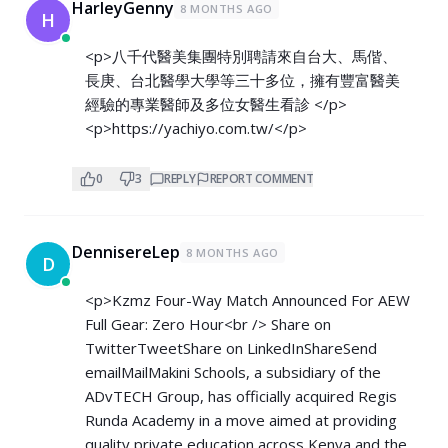
HarleyGenny
8 MONTHS AGO
H
<p>八千代醫美集團特別聘請來自台大、馬偕、
長庚、台北醫學大學等三十多位，擁有豐富醫美
經驗的專業醫師及多位女醫生看診 </p>
<p>
https://yachiyo.com.tw/</p>
0
3
REPLY
REPORT COMMENT
DennisereLep
8 MONTHS AGO
D
<p>Kzmz Four-Way Match Announced For AEW
Full Gear: Zero Hour<br /> Share on
TwitterTweetShare on LinkedInShareSend
emailMailMakini Schools, a subsidiary of the
ADvTECH Group, has officially acquired Regis
Runda Academy in a move aimed at providing
quality private education across Kenya and the