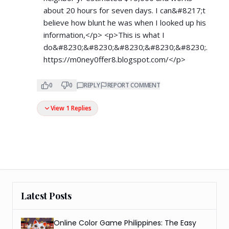
about 20 hours for seven days. I can&#8217;t
believe how blunt he was when I looked up his
information,</p> <p>This is what I
do&#8230;&#8230;&#8230;&#8230;&#8230;.
https://m0ney0ffer8.blogspot.com/</p>
0
0
REPLY
REPORT COMMENT
View 1 Replies
Latest Posts
Online Color Game Philippines: The Easy