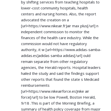
by shifting services from teaching hospitals to
lower-cost community hospitals, health
centers and nursing homes. Also, the report
advocated the creation on a
[url=
https://www.nikeair.fr]air
max plus[/url] n
independent commission to monitor the
finances of the health care industry. While the
commission would not have regulatory
authority, it w [url=
https://www.adidas-samba-
adidas.es]adidas
samba adidas[/url] ould
remain separate from other regulatory
agencies, the Herald reports. Hospital leaders
hailed the study and said the findings support
other reports that found the state s Medicaid
reimbursements
[url=
https://www.nikeairforce.es]nike
air
force[/url] to be low Powell, Boston Herald,
9/18 .This is part of the Morning Briefing, a
summary of health policy coverage from major