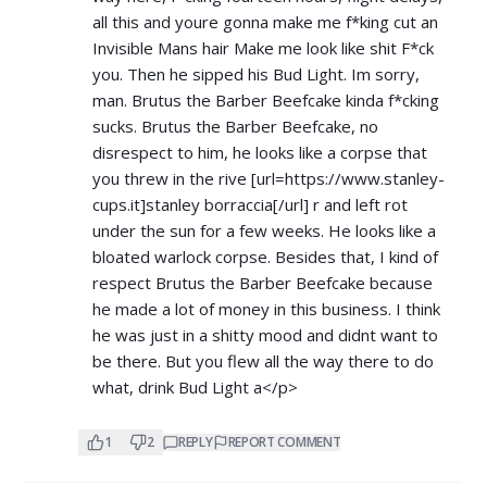
all this and youre gonna make me f*king cut an
Invisible Mans hair Make me look like shit F*ck
you. Then he sipped his Bud Light. Im sorry,
man. Brutus the Barber Beefcake kinda f*cking
sucks. Brutus the Barber Beefcake, no
disrespect to him, he looks like a corpse that
you threw in the rive [url=
https://www.stanley-
cups.it]stanley
borraccia[/url] r and left rot
under the sun for a few weeks. He looks like a
bloated warlock corpse. Besides that, I kind of
respect Brutus the Barber Beefcake because
he made a lot of money in this business. I think
he was just in a shitty mood and didnt want to
be there. But you flew all the way there to do
what, drink Bud Light a</p>
1
2
REPLY
REPORT COMMENT