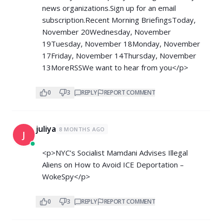
news organizations.Sign up for an email
subscription.Recent Morning BriefingsToday,
November 20Wednesday, November
19Tuesday, November 18Monday, November
17Friday, November 14Thursday, November
13MoreRSSWe want to hear from you</p>
0
3
REPLY
REPORT COMMENT
juliya
8 MONTHS AGO
J
<p>NYC’s Socialist Mamdani Advises Illegal
Aliens on How to Avoid ICE Deportation –
WokeSpy</p>
0
3
REPLY
REPORT COMMENT