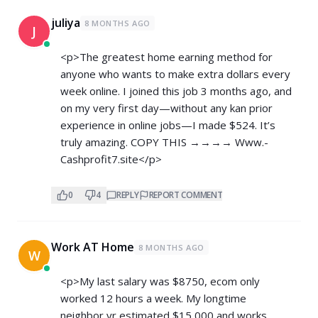
juliya
8 MONTHS AGO
J
<p>The greatest home earning method for
anyone who wants to make extra dollars every
week online. I joined this job 3 months ago, and
on my very first day—without any kan prior
experience in online jobs—I made $524. It’s
truly amazing. COPY THIS →→→→ W­w­w­.­
Cashprofit7.site</p>
0
4
REPLY
REPORT COMMENT
Work AT Home
8 MONTHS AGO
W
<p>My last salary was $8750, ecom only
worked 12 hours a week. My longtime
neighbor yr estimated $15,000 and works