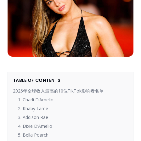
TABLE OF CONTENTS
2026年全球收入最高的10位TikTok影响者名单
1. Charli D’Amelio
2. Khaby Lame
3. Addison Rae
4. Dixie D’Amelio
5. Bella Poarch