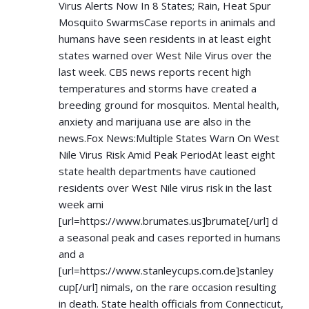
Virus Alerts Now In 8 States; Rain, Heat Spur
Mosquito SwarmsCase reports in animals and
humans have seen residents in at least eight
states warned over West Nile Virus over the
last week. CBS news reports recent high
temperatures and storms have created a
breeding ground for mosquitos. Mental health,
anxiety and marijuana use are also in the
news.Fox News:Multiple States Warn On West
Nile Virus Risk Amid Peak PeriodAt least eight
state health departments have cautioned
residents over West Nile virus risk in the last
week ami
[url=
https://www.brumates.us]brumate[/url]
d
a seasonal peak and cases reported in humans
and a
[url=
https://www.stanleycups.com.de]stanley
cup[/url] nimals, on the rare occasion resulting
in death. State health officials from Connecticut,