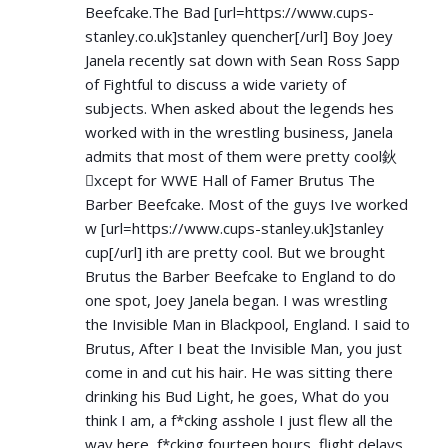
Beefcake.The Bad [url=
https://www.cups-
stanley.co.uk]stanley
quencher[/url] Boy Joey
Janela recently sat down with Sean Ross Sapp
of Fightful to discuss a wide variety of
subjects. When asked about the legends hes
worked with in the wrestling business, Janela
admits that most of them were pretty cool鈥
xcept for WWE Hall of Famer Brutus The
Barber Beefcake. Most of the guys Ive worked
w [url=
https://www.cups-stanley.uk]stanley
cup[/url] ith are pretty cool. But we brought
Brutus the Barber Beefcake to England to do
one spot, Joey Janela began. I was wrestling
the Invisible Man in Blackpool, England. I said to
Brutus, After I beat the Invisible Man, you just
come in and cut his hair. He was sitting there
drinking his Bud Light, he goes, What do you
think I am, a f*cking asshole I just flew all the
way here, f*cking fourteen hours, flight delays,