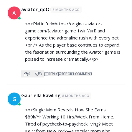
aviator_qoOl
8 MONTHS AGO
A
<p>Plai in [url=
https://original-aviator-
game.com/]aviator
game 1win[/url] and
experience the adrenaline rush with every bet!
<br /> As the player base continues to expand,
the fascination surrounding the Aviator game is
poised to increase dramatically.</p>
0
3
REPLY
REPORT COMMENT
Gabriella Rawling
8 MONTHS AGO
G
<p>Single Mom Reveals How She Earns
$89k/Yr Working 10 Hrs/Week From Home.
Tired of paycheck-to-paycheck living? Meet
Kelly from New York—a regular mom who