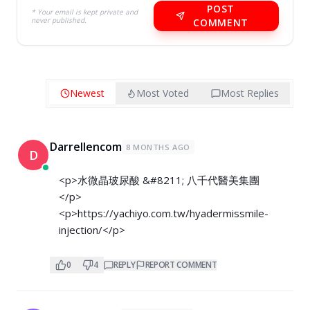
POST
* Your email is kept private and
never published.
COMMENT
Newest
Most Voted
Most Replies
Darrellencom
8 MONTHS AGO
D
<p>水微晶玻尿酸 &#8211; 八千代醫美集團
</p>
<p>
https://yachiyo.com.tw/hyadermissmile-
injection/</p>
0
4
REPLY
REPORT COMMENT