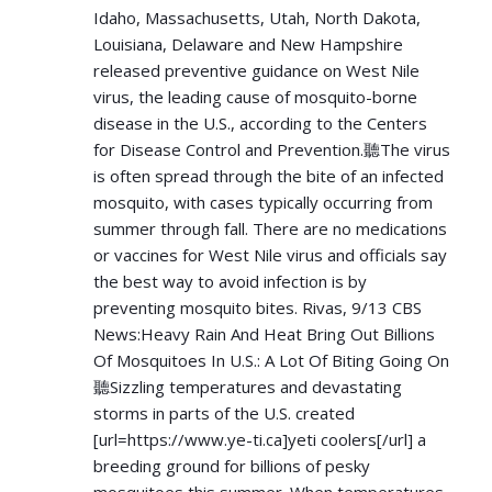
Idaho, Massachusetts, Utah, North Dakota,
Louisiana, Delaware and New Hampshire
released preventive guidance on West Nile
virus, the leading cause of mosquito-borne
disease in the U.S., according to the Centers
for Disease Control and Prevention.聽The virus
is often spread through the bite of an infected
mosquito, with cases typically occurring from
summer through fall. There are no medications
or vaccines for West Nile virus and officials say
the best way to avoid infection is by
preventing mosquito bites. Rivas, 9/13 CBS
News:Heavy Rain And Heat Bring Out Billions
Of Mosquitoes In U.S.: A Lot Of Biting Going On
聽Sizzling temperatures and devastating
storms in parts of the U.S. created
[url=
https://www.ye-ti.ca]yeti
coolers[/url] a
breeding ground for billions of pesky
mosquitoes this summer. When temperatures