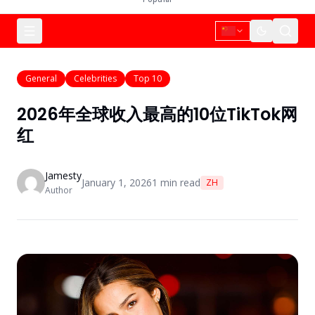
General
Celebrities
Top 10
2026年全球收入最高的10位TikTok网
红
Jamesty
January 1, 2026
1
min read
ZH
Author