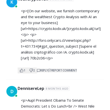
K
<p>[On our website, we furnish contemporary
and the wealthiest Crypto Analysis with AI an
eye to your business]
[url=
https://crypto.kodx.uk/]crypto.kodx.uk[/url]
</p> <p>
[url=
http://foro.onlycars.cl/viewtopic.php?
t=431734]#gpt_question_subject
[Supere el
análisis criptográfico con IA. crypto.kodx.uk]
[/url] 70b2c06</p>
1
2
REPLY
REPORT COMMENT
DennisereLep
8 MONTHS AGO
D
<p>Aupl President Obama To Senate
Democrats: Let s Do Lunch<br /> West Nile