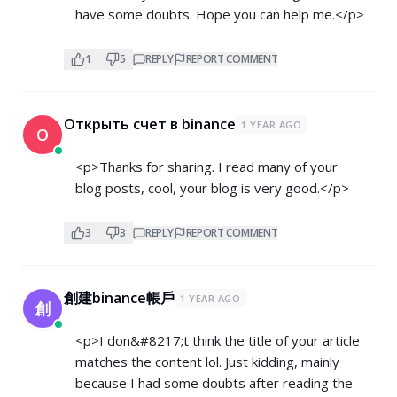
have some doubts. Hope you can help me.</p>
1
5
REPLY
REPORT COMMENT
Открыть счет в binance
1 YEAR AGO
О
<p>Thanks for sharing. I read many of your
blog posts, cool, your blog is very good.</p>
3
3
REPLY
REPORT COMMENT
創建binance帳戶
1 YEAR AGO
創
<p>I don&#8217;t think the title of your article
matches the content lol. Just kidding, mainly
because I had some doubts after reading the