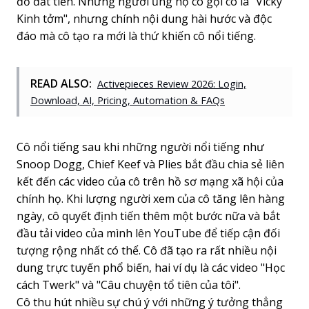
đồ đắt tiền. Những người ủng hộ cô gọi cô là "Vicky
Kinh tởm", nhưng chính nội dung hài hước và độc
đáo mà cô tạo ra mới là thứ khiến cô nổi tiếng.
READ ALSO:
Activepieces Review 2026: Login,
Download, AI, Pricing, Automation & FAQs
Cô nổi tiếng sau khi những người nổi tiếng như
Snoop Dogg, Chief Keef và Plies bắt đầu chia sẻ liên
kết đến các video của cô trên hồ sơ mạng xã hội của
chính họ. Khi lượng người xem của cô tăng lên hàng
ngày, cô quyết định tiến thêm một bước nữa và bắt
đầu tải video của mình lên YouTube để tiếp cận đối
tượng rộng nhất có thể. Cô đã tạo ra rất nhiều nội
dung trực tuyến phổ biến, hai ví dụ là các video "Học
cách Twerk" và "Câu chuyện tổ tiên của tôi".
Cô thu hút nhiều sự chú ý với những ý tưởng thẳng