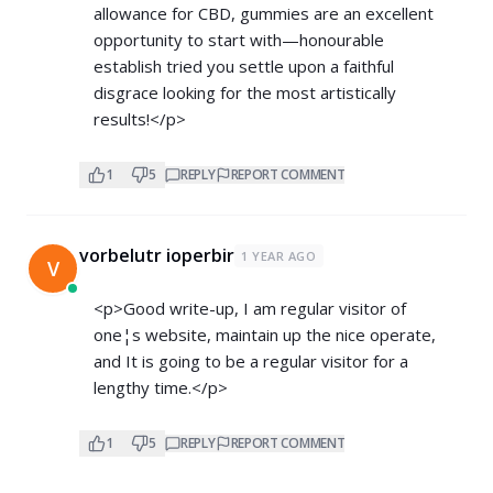
allowance for CBD, gummies are an excellent
opportunity to start with—honourable
establish tried you settle upon a faithful
disgrace looking for the most artistically
results!</p>
1
5
REPLY
REPORT COMMENT
vorbelutr ioperbir
1 YEAR AGO
V
<p>Good write-up, I am regular visitor of
one¦s website, maintain up the nice operate,
and It is going to be a regular visitor for a
lengthy time.</p>
1
5
REPLY
REPORT COMMENT