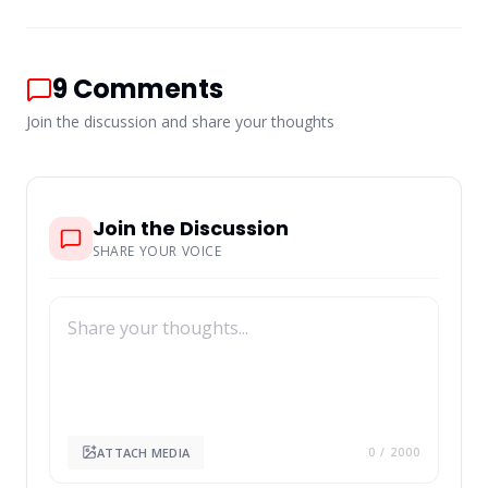
notable economic expansion recently. By
2026, the nation boasts a lot of rich people
who have amassed their riches via different
businesses. Although Forbes names just one
9
Comments
billionaire—Samir Mane—many sources point
[…] <a class="g1-link g1-link-more"
Join the discussion and share your thoughts
href="https://nubiapage.com/top-10-richest-
people-in-albania-2025/"
Join the Discussion
SHARE YOUR VOICE
ATTACH MEDIA
0
/ 2000