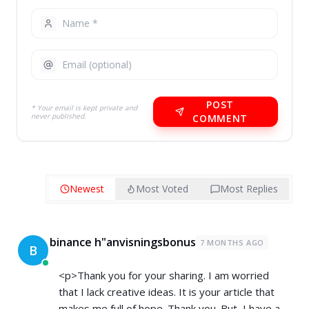
POST
* Your email is kept private and
never published.
COMMENT
Newest
Most Voted
Most Replies
binance h"anvisningsbonus
7 MONTHS AGO
B
<p>Thank you for your sharing. I am worried
that I lack creative ideas. It is your article that
makes me full of hope. Thank you. But, I have a