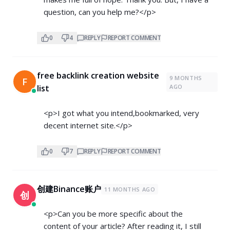
question, can you help me?</p>
0
4
REPLY
REPORT COMMENT
free backlink creation website
9 MONTHS
F
list
AGO
<p>I got what you intend,bookmarked, very
decent internet site.</p>
0
7
REPLY
REPORT COMMENT
创建Binance账户
11 MONTHS AGO
创
<p>Can you be more specific about the
content of your article? After reading it, I still