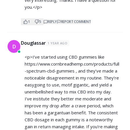
you.</p>
1
5
REPLY
REPORT COMMENT
Douglassar
1 YEAR AGO
D
<p>I’ve started using CBD gummies like
https://www.cornbreadhemp.com/products/full
-spectrum-cbd-gummies
, and they’ve made a
noticeable disagreement in my routine. They’re
easygoing to use, motif gigantic, and yield a
unembellished way to mix CBD into my day.
I’ve institute they better me moderate and
improve my drop after a crave period, which
has been a gargantuan benefit. The consistent
CBD dosage in each gummy is a noteworthy
gain in return managing intake. If you’re making