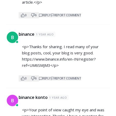
article.</p>
0
6
REPLY
REPORT COMMENT
binance
1 YEAR AGO
B
<p>Thanks for sharing. I read many of your
blog posts, cool, your blog is very good.
https://www.binance.info/en-IN/register?
ref=UM6SMJM3</p>
0
6
REPLY
REPORT COMMENT
binance konto
1 YEAR AGO
B
<p>Your point of view caught my eye and was
very interesting. Thanks. I have a question for