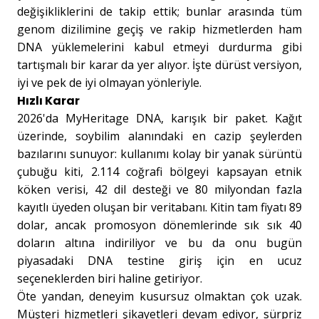
değişikliklerini de takip ettik; bunlar arasında tüm
genom dizilimine geçiş ve rakip hizmetlerden ham
DNA yüklemelerini kabul etmeyi durdurma gibi
tartışmalı bir karar da yer alıyor. İşte dürüst versiyon,
iyi ve pek de iyi olmayan yönleriyle.
Hızlı Karar
2026'da MyHeritage DNA, karışık bir paket. Kağıt
üzerinde, soybilim alanındaki en cazip şeylerden
bazılarını sunuyor: kullanımı kolay bir yanak sürüntü
çubuğu kiti, 2.114 coğrafi bölgeyi kapsayan etnik
köken verisi, 42 dil desteği ve 80 milyondan fazla
kayıtlı üyeden oluşan bir veritabanı. Kitin tam fiyatı 89
dolar, ancak promosyon dönemlerinde sık sık 40
doların altına indiriliyor ve bu da onu bugün
piyasadaki DNA testine giriş için en ucuz
seçeneklerden biri haline getiriyor.
Öte yandan, deneyim kusursuz olmaktan çok uzak.
Müşteri hizmetleri şikayetleri devam ediyor, sürpriz