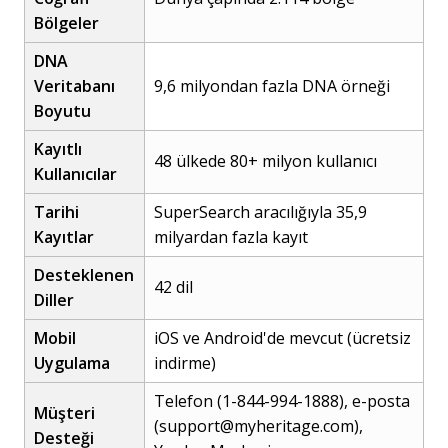
Bölgeler
DNA
Veritabanı
9,6 milyondan fazla DNA örneği
Boyutu
Kayıtlı
48 ülkede 80+ milyon kullanıcı
Kullanıcılar
Tarihi
SuperSearch aracılığıyla 35,9
Kayıtlar
milyardan fazla kayıt
Desteklenen
42 dil
Diller
Mobil
iOS ve Android'de mevcut (ücretsiz
Uygulama
indirme)
Telefon (1-844-994-1888), e-posta
Müşteri
(
support@myheritage.com
),
Desteği