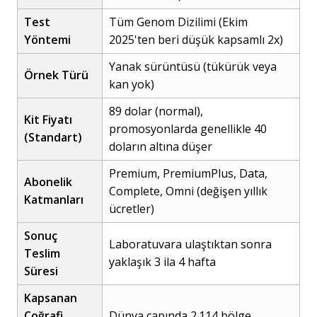
Test
Tüm Genom Dizilimi (Ekim
Yöntemi
2025'ten beri düşük kapsamlı 2x)
Yanak sürüntüsü (tükürük veya
Örnek Türü
kan yok)
89 dolar (normal),
Kit Fiyatı
promosyonlarda genellikle 40
(Standart)
doların altına düşer
Premium, PremiumPlus, Data,
Abonelik
Complete, Omni (değişen yıllık
Katmanları
ücretler)
Sonuç
Laboratuvara ulaştıktan sonra
Teslim
yaklaşık 3 ila 4 hafta
Süresi
Kapsanan
Coğrafi
Dünya çapında 2.114 bölge