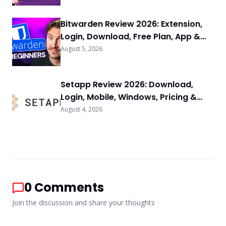
Bitwarden Review 2026: Extension,
Login, Download, Free Plan, App &
FAQs
August 5, 2026
Setapp Review 2026: Download,
Login, Mobile, Windows, Pricing &
FAQs
August 4, 2026
0
Comments
Join the discussion and share your thoughts