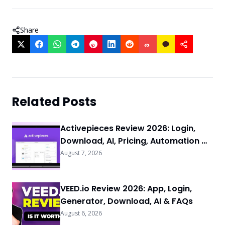
Share
Related Posts
Activepieces Review 2026: Login,
Download, AI, Pricing, Automation &
FAQs
August 7, 2026
VEED.io Review 2026: App, Login,
Generator, Download, AI & FAQs
August 6, 2026