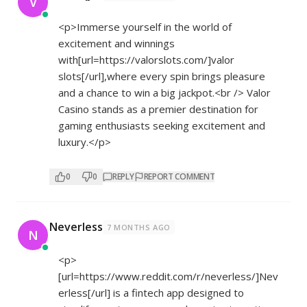
V
<p>Immerse yourself in the world of
excitement and winnings
with[url=
https://valorslots.com/]valor
slots[/url],where every spin brings pleasure
and a chance to win a big jackpot.<br /> Valor
Casino stands as a premier destination for
gaming enthusiasts seeking excitement and
luxury.</p>
0
0
REPLY
REPORT COMMENT
Neverless
7 MONTHS AGO
N
<p>
[url=
https://www.reddit.com/r/neverless/]Nev
erless[/url]
is a fintech app designed to