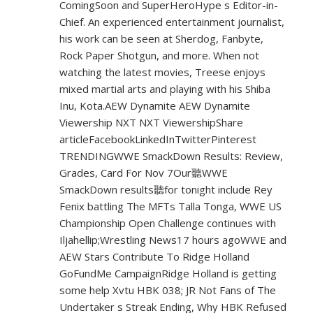
ComingSoon and SuperHeroHype s Editor-in-
Chief. An experienced entertainment journalist,
his work can be seen at Sherdog, Fanbyte,
Rock Paper Shotgun, and more. When not
watching the latest movies, Treese enjoys
mixed martial arts and playing with his Shiba
Inu, Kota.AEW Dynamite AEW Dynamite
Viewership NXT NXT ViewershipShare
articleFacebookLinkedInTwitterPinterest
TRENDINGWWE SmackDown Results: Review,
Grades, Card For Nov 7Our聽WWE
SmackDown results聽for tonight include Rey
Fenix battling The MFTs Talla Tonga, WWE US
Championship Open Challenge continues with
Iljahellip;Wrestling News17 hours agoWWE and
AEW Stars Contribute To Ridge Holland
GoFundMe CampaignRidge Holland is getting
some help Xvtu HBK 038; JR Not Fans of The
Undertaker s Streak Ending, Why HBK Refused