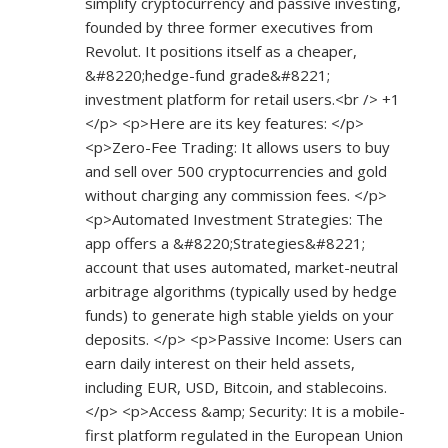
simplify cryptocurrency and passive investing,
founded by three former executives from
Revolut. It positions itself as a cheaper,
&#8220;hedge-fund grade&#8221;
investment platform for retail users.<br /> +1
</p> <p>Here are its key features: </p>
<p>Zero-Fee Trading: It allows users to buy
and sell over 500 cryptocurrencies and gold
without charging any commission fees. </p>
<p>Automated Investment Strategies: The
app offers a &#8220;Strategies&#8221;
account that uses automated, market-neutral
arbitrage algorithms (typically used by hedge
funds) to generate high stable yields on your
deposits. </p> <p>Passive Income: Users can
earn daily interest on their held assets,
including EUR, USD, Bitcoin, and stablecoins.
</p> <p>Access &amp; Security: It is a mobile-
first platform regulated in the European Union