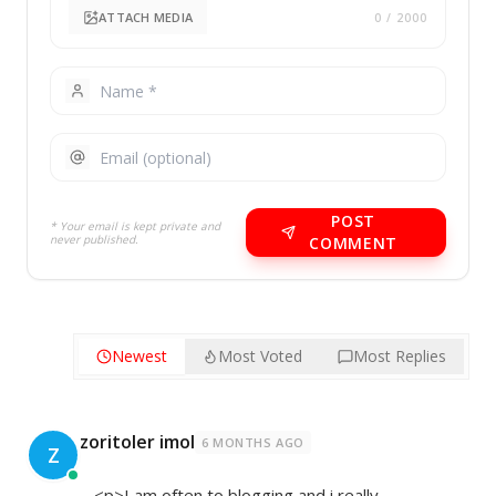
ATTACH MEDIA
0
/ 2000
POST
* Your email is kept private and
never published.
COMMENT
Newest
Most Voted
Most Replies
zoritoler imol
6 MONTHS AGO
Z
<p>I am often to blogging and i really