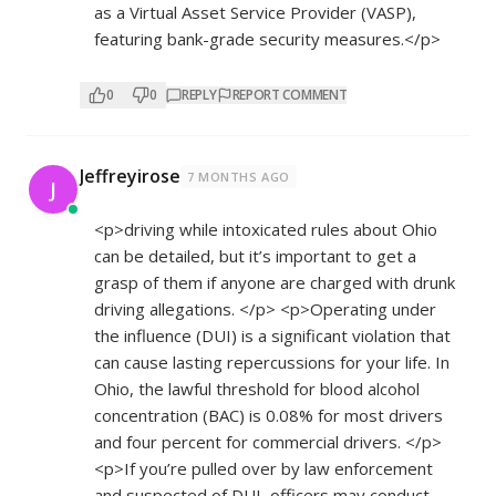
as a Virtual Asset Service Provider (VASP),
featuring bank-grade security measures.</p>
0
0
REPLY
REPORT COMMENT
Jeffreyirose
7 MONTHS AGO
J
<p>driving while intoxicated rules about Ohio
can be detailed, but it’s important to get a
grasp of them if anyone are charged with drunk
driving allegations. </p> <p>Operating under
the influence (DUI) is a significant violation that
can cause lasting repercussions for your life. In
Ohio, the lawful threshold for blood alcohol
concentration (BAC) is 0.08% for most drivers
and four percent for commercial drivers. </p>
<p>If you’re pulled over by law enforcement
and suspected of DUI, officers may conduct