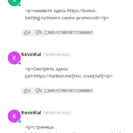
<p>нажмите здесь
https://bonus-
betting.ru/monro-casino-promocod/</p>
0
0
REPLY
REPORT COMMENT
KevinKal
7 MONTHS AGO
K
<p>Смотреть здесь
[url=
https://turbion.me]Усн,
осно[/url]</p>
0
0
REPLY
REPORT COMMENT
KevinKal
7 MONTHS AGO
K
<p>страница