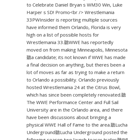
to Celebrate Daniel Bryan s WM30 Win, Luke
Harper s SD! Promo<br /> Wrestlemania
33PWInsider is reporting multiple sources
have informed them Orlando, Florida is very
high on a list of possible hosts for
Wrestlemania 33.聽WWE has reportedly
moved on from making Minneapolis, Minnesota
聽a candidate; its not known if WWE has made
a final decision on anything, but theres been a
lot of moves as far as trying to make a return
to Orlando a possibility. Orlando previously
hosted Wrestlemania 24 at the Citrus Bowl,
which has since been completely renovated.聽
The WWE Performance Center and Full Sail
University are in the Orlando area, and there
have been discussions about bringing a
physical WWE Hall of Fame to the area.聽Lucha
Underground聽Lucha Underground posted the
following season two launch teaser trailer:聽Bill