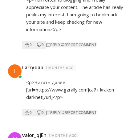
appreciate your content. The article has really
peaks my interest. I am going to bookmark
your site and keep checking for new
information.</p>
0
0
REPLY
REPORT COMMENT
Larrydab
7 MONTHS AGO
L
<p>Читать далее
[url=
https://www.gzrally.com]сайт
kraken
darknet[/url]</p>
0
0
REPLY
REPORT COMMENT
valor_qjEn
7 MONTHS AGO