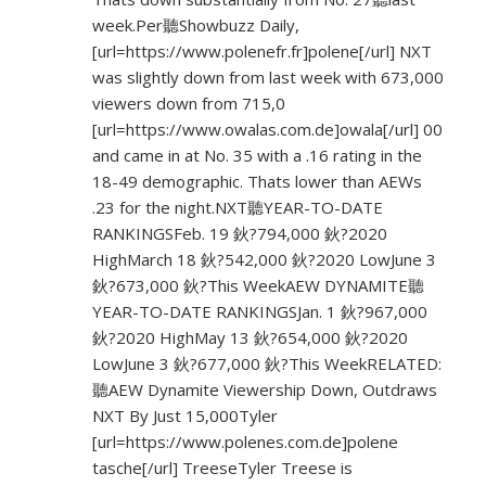
week.Per聽Showbuzz Daily,
[url=
https://www.polenefr.fr]polene[/url]
NXT
was slightly down from last week with 673,000
viewers down from 715,0
[url=
https://www.owalas.com.de]owala[/url]
00
and came in at No. 35 with a .16 rating in the
18-49 demographic. Thats lower than AEWs
.23 for the night.NXT聽YEAR-TO-DATE
RANKINGSFeb. 19 鈥?794,000 鈥?2020
HighMarch 18 鈥?542,000 鈥?2020 LowJune 3
鈥?673,000 鈥?This WeekAEW DYNAMITE聽
YEAR-TO-DATE RANKINGSJan. 1 鈥?967,000
鈥?2020 HighMay 13 鈥?654,000 鈥?2020
LowJune 3 鈥?677,000 鈥?This WeekRELATED:
聽AEW Dynamite Viewership Down, Outdraws
NXT By Just 15,000Tyler
[url=
https://www.polenes.com.de]polene
tasche[/url] TreeseTyler Treese is