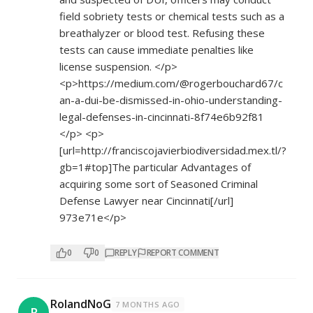
field sobriety tests or chemical tests such as a
breathalyzer or blood test. Refusing these
tests can cause immediate penalties like
license suspension. </p>
<p>
https://medium.com/@rogerbouchard67/c
an-a-dui-be-dismissed-in-ohio-understanding-
legal-defenses-in-cincinnati-8f74e6b92f81
</p> <p>
[url=
http://franciscojavierbiodiversidad.mex.tl/?
gb=1#top]The
particular Advantages of
acquiring some sort of Seasoned Criminal
Defense Lawyer near Cincinnati[/url]
973e71e</p>
0
0
REPLY
REPORT COMMENT
RolandNoG
7 MONTHS AGO
R