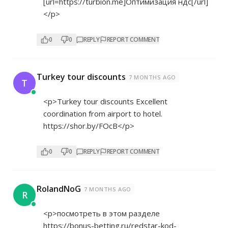
[url=
https://turbion.me]Оптимизация
ндс[/url]
</p>
0
0
REPLY
REPORT COMMENT
Turkey tour discounts
7 MONTHS AGO
T
<p>Turkey tour discounts Excellent
coordination from airport to hotel.
https://shor.by/FOcB</p>
0
0
REPLY
REPORT COMMENT
RolandNoG
7 MONTHS AGO
R
<p>посмотреть в этом разделе
https://bonus-betting.ru/redstar-kod-