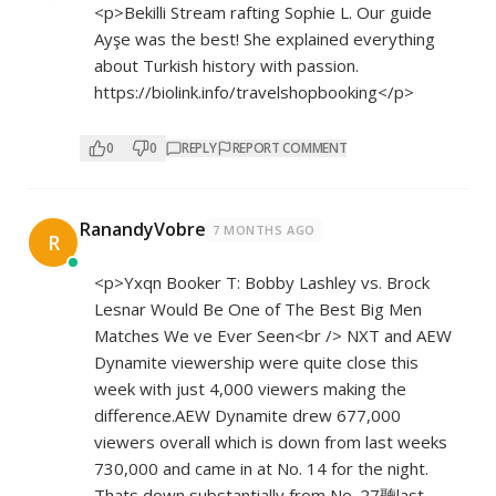
<p>Bekilli Stream rafting Sophie L. Our guide
Ayşe was the best! She explained everything
about Turkish history with passion.
https://biolink.info/travelshopbooking</p>
0
0
REPLY
REPORT COMMENT
RanandyVobre
7 MONTHS AGO
R
<p>Yxqn Booker T: Bobby Lashley vs. Brock
Lesnar Would Be One of The Best Big Men
Matches We ve Ever Seen<br /> NXT and AEW
Dynamite viewership were quite close this
week with just 4,000 viewers making the
difference.AEW Dynamite drew 677,000
viewers overall which is down from last weeks
730,000 and came in at No. 14 for the night.
Thats down substantially from No. 27聽last