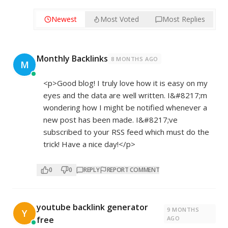
Newest
Most Voted
Most Replies
Monthly Backlinks
8 MONTHS AGO
M
<p>Good blog! I truly love how it is easy on my
eyes and the data are well written. I&#8217;m
wondering how I might be notified whenever a
new post has been made. I&#8217;ve
subscribed to your RSS feed which must do the
trick! Have a nice day!</p>
0
0
REPLY
REPORT COMMENT
youtube backlink generator
9 MONTHS
Y
free
AGO