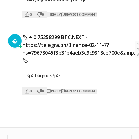
0
0
REPLY
REPORT COMMENT
🏷 + 0.75258299 BTC.NEXT -

https://telegra.ph/Binance-02-11-7?
hs=79678045f3b3fb4aeb3c9c9318ce700e&amp;
🏷
<p>f4iqme</p>
0
0
REPLY
REPORT COMMENT