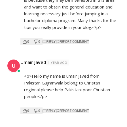
and want to obtain the general education and
learning necessary just before jumping in a
bachelor diploma program. Many thanks for the
tips you really provide in your blog.</p>
0
0
REPLY
REPORT COMMENT
Umair Javed
1 YEAR AGO
U
<p>Hello my name is umair javed from
Pakistan Gujranwala belong to Christan
regional please help Pakistani poor Christian
people</p>
0
0
REPLY
REPORT COMMENT