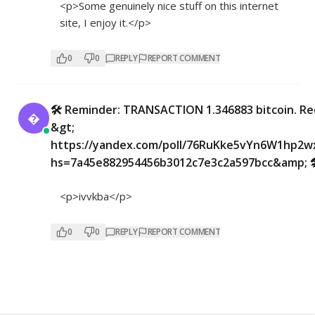
<p>Some genuinely nice stuff on this internet
site, I enjoy it.</p>
0
0
REPLY
REPORT COMMENT
🛠 Reminder: TRANSACTION 1.346883 bitcoin. Re

&gt;
https://yandex.com/poll/76RuKke5vYn6W1hp2w
hs=7a45e882954456b3012c7e3c2a597bcc&amp; 
<p>ivvkba</p>
0
0
REPLY
REPORT COMMENT