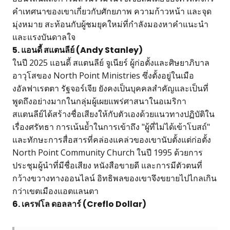
คำเทศนาของเขาเกี่ยวกับศักยภาพ ความก้าวหน้า และจุด
มุ่งหมาย สะท้อนกับผู้ชมยุคใหม่ที่กำลังมองหาคำแนะนำ
และแรงบันดาลใจ
5. แอนดี้ สแตนลีย์ (Andy Stanley)
ในปี 2025 แอนดี้ สแตนลีย์ จูเนียร์ ผู้ก่อตั้งและศิษยาภิบาล
อาวุโสของ North Point Ministries ซึ่งตั้งอยู่ในเมือ
งอัลฟาเรตตา รัฐจอร์เจีย ยังคงเป็นบุคคลสำคัญและเป็นที่
พูดถึงอย่างมากในกลุ่มผู้เผยแพร่ศาสนาในอเมริกา
สแตนลีย์ได้สร้างชื่อเสียงให้กับตัวเองด้วยแนวทางปฏิบัติใน
เรื่องศรัทธา การเน้นย้ำในการเข้าถึง "ผู้ที่ไม่ได้เข้าโบสถ์"
และทักษะการสื่อสารที่คล่องแคล่วของเขานับตั้งแต่ก่อตั้ง
North Point Community Church ในปี 1995 ด้วยการ
ประชุมผู้นำที่มีชื่อเสียง หนังสือขายดี และการมีตัวตนที่
กว้างขวางทางออนไลน์ อิทธิพลของเขาจึงขยายไปไกลเกิน
กว่าเขตเมืองแอตแลนตา
6. เครฟโล ดอลลาร์ (Creflo Dollar)