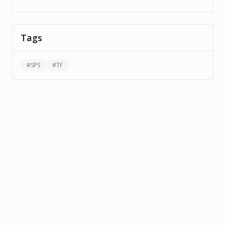
Tags
#
SPS
#
TF