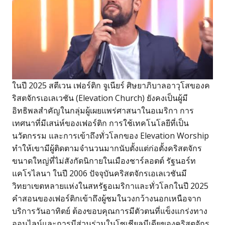
ในปี 2025 สตีเวน เฟอร์ติก จูเนียร์ ศิษยาภิบาลอาวุโสของค
ริสตจักรเอเลเวชัน (Elevation Church) ยังคงเป็นผู้มี
อิทธิพลสำคัญในกลุ่มผู้เผยแพร่ศาสนาในอเมริกา การ
เทศนาที่มีเสน่ห์ของเฟอร์ติก การใช้เทคโนโลยีที่เป็น
นวัตกรรม และการเข้าถึงทั่วโลกของ Elevation Worship
ทำให้เขามีผู้ติดตามจำนวนมากนับตั้งแต่ก่อตั้งคริสตจักร
ขนาดใหญ่ที่ไม่สังกัดนิกายในเมืองชาร์ลอตต์ รัฐนอร์ท
แคโรไลนา ในปี 2006 ปัจจุบันคริสตจักรเอเลเวชันมี
วิทยาเขตหลายแห่งในสหรัฐอเมริกาและทั่วโลกในปี 2025
คำสอนของเฟอร์ติกเข้าถึงผู้ชมในวงกว้างนอกเหนือจาก
บริการวันอาทิตย์ ต้องขอบคุณการมีตัวตนที่แข็งแกร่งทาง
ออนไลน์และการมีส่วนร่วมในโซเชียลมีเดียของคริสตจักร