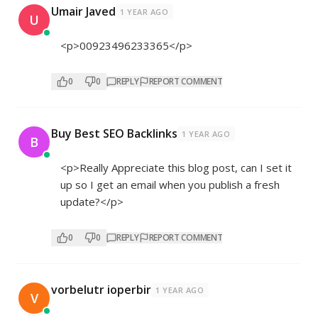
Umair Javed
1 YEAR AGO
U
<p>00923496233365</p>
0
0
REPLY
REPORT COMMENT
Buy Best SEO Backlinks
1 YEAR AGO
B
<p>Really Appreciate this blog post, can I set it
up so I get an email when you publish a fresh
update?</p>
0
0
REPLY
REPORT COMMENT
vorbelutr ioperbir
1 YEAR AGO
V