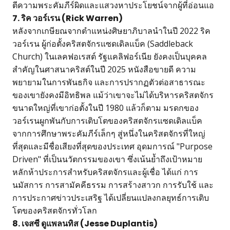
ตีความพระคัมภีร์ผิดและแสวงหาประโยชน์จากผู้ที่อ่อนแอ
7. ริค วอร์เรน (Rick Warren)
หลังจากเกษียณจากตำแหน่งศิษยาภิบาลนำในปี 2022 ริค
วอร์เรน ผู้ก่อตั้งคริสตจักรแซดเดิลแบ็ค (Saddleback
Church) ในเลคฟอเรสต์ รัฐแคลิฟอร์เนีย ยังคงเป็นบุคคล
สำคัญในศาสนาคริสต์ในปี 2025 หนังสือขายดี ความ
พยายามในการพันธกิจ และการปรากฏตัวต่อสาธารณะ
ของเขายังคงมีอิทธิพล แม้ว่าเขาจะไม่ได้บริหารคริสตจักร
ขนาดใหญ่ที่เขาก่อตั้งในปี 1980 แล้วก็ตาม มรดกของ
วอร์เรนผูกพันกับการเติบโตของคริสตจักรแซดเดิลแบ็ค
จากการศึกษาพระคัมภีร์เล็กๆ สู่หนึ่งในคริสตจักรที่ใหญ่
ที่สุดและมีชื่อเสียงที่สุดของประเทศ อุดมการณ์ "Purpose
Driven" ที่เป็นนวัตกรรมของเขา ซึ่งเน้นย้ำถึงเป้าหมาย
หลักห้าประการสำหรับคริสตจักรและผู้เชื่อ ได้แก่ การ
นมัสการ การสามัคคีธรรม การสร้างสาวก การรับใช้ และ
การประกาศข่าวประเสริฐ ได้เปลี่ยนแปลงกลยุทธ์การเติบ
โตของคริสตจักรทั่วโลก
8. เจสซี ดูแพลนทิส (Jesse Duplantis)