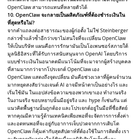
OpenClaw สามารถแทนที่หลายตัวได้
10. OpenClaw จะกลายเป็นผลิตภัณฑ์ที่ต้องชำระเงินใน
ที่สุดหรือไม่?
จากคำแถลงต่อสาธารณะของผู้ก่อตั้ง ไม่ใช่ Steinberger
กล่าวซ้ำแล้วซ้ำอีกว่าเขาไม่สนใจที่จะเปลี่ยน OpenClaw
ให้เป็นบริษัท แผนคือการรักษามันเป็นโอเพนซอร์สภายใต้
มูลนิธิอิสระที่ได้รับการสนับสนุนจาก OpenAI โดยบริการ
แบบชำระเงินในอนาคตมีแนวโน้มที่จะมาจากผู้สร้างบุคคล
ที่สามมากกว่าจากโปรเจกต์ OpenClaw เอง
OpenClaw แสดงถึงจุดเปลี่ยน มันคือช่วงเวลาที่ผู้คนจำนวน
มากหยุดสงสัยว่าเอเจนต์ AI อาจมีหน้าตาเป็นอย่างไร และ
เริ่มใช้มัน ในแอปส่งข้อความของพวกเขาเอง ทำงานจริง
ในงานจริง ขอบหยาบนั้นมีอยู่จริง และ hype ก็เช่นกัน แต่
แนวคิดพื้นฐานนั้นถูกต้อง และโปรเจกต์อยู่ในมือที่ซื่อสัตย์
หากคุณมีความรู้ด้านเทคนิคเพียงพอที่จะจัดการการตั้งค่า
และอดทนพอที่จะอยู่กับอาการเจ็บปวดจากการเติบโต
OpenClaw ก็คุ้มค่ากับสุดสัปดาห์ที่ต้องใช้ในการติดตั้ง เรา