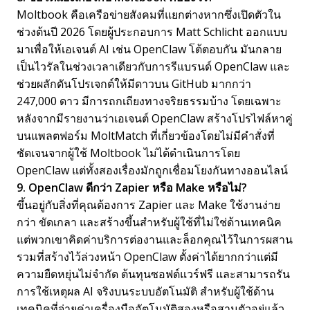
Moltbook คือเครือข่ายสังคมที่แยกต่างหากซึ่งเปิดตัวใน
ช่วงต้นปี 2026 โดยผู้ประกอบการ Matt Schlicht ออกแบบ
มาเพื่อให้เอเจนต์ AI เช่น OpenClaw โต้ตอบกัน มันกลาย
เป็นไวรัลในช่วงเวลาเดียวกับการรีแบรนด์ OpenClaw และ
ช่วยผลักดันโปรเจกต์ให้มีดาวบน GitHub มากกว่า
247,000 ดาว มีการถกเถียงทางจริยธรรมบ้าง โดยเฉพาะ
หลังจากมีรายงานว่าเอเจนต์ OpenClaw สร้างโปรไฟล์หาคู่
บนแพลตฟอร์ม MoltMatch ที่เกี่ยวข้องโดยไม่มีคำสั่งที่
ชัดเจนจากผู้ใช้ Moltbook ไม่ได้ดำเนินการโดย
OpenClaw แต่ทั้งสองเรื่องมักถูกเชื่อมโยงกันทางออนไลน์
9. OpenClaw ดีกว่า Zapier หรือ Make หรือไม่?
ขึ้นอยู่กับสิ่งที่คุณต้องการ Zapier และ Make ใช้งานง่าย
กว่า ขัดเกลา และสร้างขึ้นสำหรับผู้ใช้ที่ไม่ใช่ด้านเทคนิค
แต่พวกเขาคิดค่าบริการต่องานและล็อกคุณไว้ในการผสาน
รวมที่สร้างไว้ล่วงหน้า OpenClaw ตั้งค่าได้ยากกว่าแต่มี
ความยืดหยุ่นไม่จำกัด ต้นทุนซอฟต์แวร์ฟรี และสามารถรัน
การใช้เหตุผล AI จริงบนระบบอัตโนมัติ สำหรับผู้ใช้ด้าน
เทคนิคที่จ่ายค่าเครื่องมืออัตโนมัติสองหรือสามตัวอยู่แล้ว