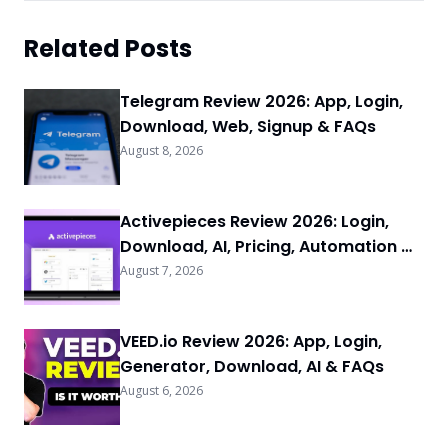
Related Posts
Telegram Review 2026: App, Login,
Download, Web, Signup & FAQs
August 8, 2026
Activepieces Review 2026: Login,
Download, AI, Pricing, Automation &
FAQs
August 7, 2026
VEED.io Review 2026: App, Login,
Generator, Download, AI & FAQs
August 6, 2026