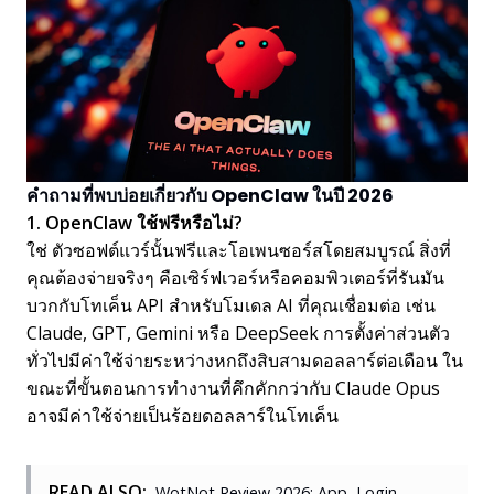
คำถามที่พบบ่อยเกี่ยวกับ OpenClaw ในปี 2026
1. OpenClaw ใช้ฟรีหรือไม่?
ใช่ ตัวซอฟต์แวร์นั้นฟรีและโอเพนซอร์สโดยสมบูรณ์ สิ่งที่
คุณต้องจ่ายจริงๆ คือเซิร์ฟเวอร์หรือคอมพิวเตอร์ที่รันมัน
บวกกับโทเค็น API สำหรับโมเดล AI ที่คุณเชื่อมต่อ เช่น
Claude, GPT, Gemini หรือ DeepSeek การตั้งค่าส่วนตัว
ทั่วไปมีค่าใช้จ่ายระหว่างหกถึงสิบสามดอลลาร์ต่อเดือน ใน
ขณะที่ขั้นตอนการทำงานที่คึกคักกว่ากับ Claude Opus
อาจมีค่าใช้จ่ายเป็นร้อยดอลลาร์ในโทเค็น
READ ALSO:
WotNot Review 2026: App, Login,