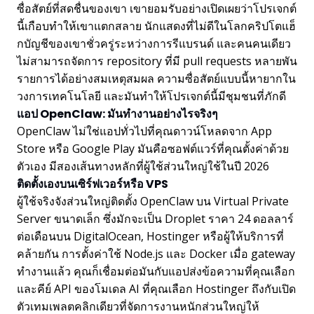
ซื่อสัตย์ที่สดชื่นของเขา เขายอมรับอย่างเปิดเผยว่าโปรเจกต์
นี้เกือบทำให้เขาแตกสลาย นักแสดงที่ไม่ดีในโลกคริปโตแฮ็
กบัญชีของเขาชั่วครู่ระหว่างการรีแบรนด์ และคนคนเดียว
ไม่สามารถจัดการ repository ที่มี pull requests หลายพัน
รายการได้อย่างสมเหตุสมผล ความซื่อสัตย์แบบนี้หายากใน
วงการเทคโนโลยี และมันทำให้โปรเจกต์นี้มีชุมชนที่ภักดี
แอป OpenClaw: มันทำงานอย่างไรจริงๆ
OpenClaw ไม่ใช่แอปทั่วไปที่คุณดาวน์โหลดจาก App
Store หรือ Google Play มันคือซอฟต์แวร์ที่คุณตั้งค่าด้วย
ตัวเอง มีสองเส้นทางหลักที่ผู้ใช้ส่วนใหญ่ใช้ในปี 2026
ติดตั้งเองบนเซิร์ฟเวอร์หรือ VPS
ผู้ใช้จริงจังส่วนใหญ่ติดตั้ง OpenClaw บน Virtual Private
Server ขนาดเล็ก ซึ่งมักจะเป็น Droplet ราคา 24 ดอลลาร์
ต่อเดือนบน DigitalOcean, Hostinger หรือผู้ให้บริการที่
คล้ายกัน การตั้งค่าใช้ Node.js และ Docker เมื่อ gateway
ทำงานแล้ว คุณก็เชื่อมต่อมันกับแอปส่งข้อความที่คุณเลือก
และคีย์ API ของโมเดล AI ที่คุณเลือก Hostinger ถึงกับเปิด
ตัวเทมเพลตคลิกเดียวที่จัดการงานหนักส่วนใหญ่ให้