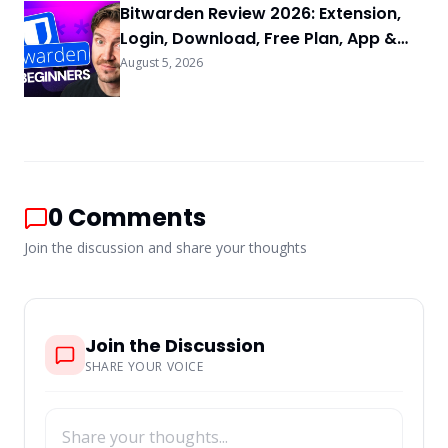
Bitwarden Review 2026: Extension,
Login, Download, Free Plan, App &
FAQs
August 5, 2026
0
Comments
Join the discussion and share your thoughts
Join the Discussion
SHARE YOUR VOICE