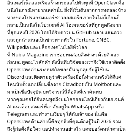
อินเทอร์เน็ตและเริ่มสร้างกระแสไปทั่วทุกที่ OpenClaw คือ
หนึ่งในกรณีหายากเหล่านั้น สิ่งที่เริ่มต้นจากการทดลองข้าง
ทางของโปรแกรมเมอร์ชาวออสเตรีย ภายในไม่กี่เดือนก็
กลายเป็นหนึ่งในโปรเจกต์ AI โอเพนซอร์สที่ถูกพูดถึงมาก
ที่สุดแห่งปี 2026 โดยได้รับดาวบน GitHub หลายแสนดวง
และถูกนำเสนอเป็นข่าวพาดหัวใน Fortune, CNBC,
Wikipedia และบล็อกเทคโนโลยีทั่วโลก
ที่ Nubia Magazine เราชอบทดสอบสิ่งต่างๆ ด้วยตัวเอง
ก่อนจะพูดอะไรสักคำ ดังนั้นทีมวิจัยของเราจึงใช้เวลาติดตั้ง
OpenClaw อ่านระบบสกิลของมัน พูดคุยกับผู้ใช้บน
Discord และติดตามดูว่าตัวเครื่องมือนี้ทำงานจริงได้ดีแค่
ไหนนับตั้งแต่เปลี่ยนชื่อจาก Clawdbot เป็น Moltbot และ
มาเป็นชื่อปัจจุบัน บทวิจารณ์นี้คือสิ่งที่เราค้นพบ
หากคุณเคยได้ยินคนพูดถึงบนโลกออนไลน์เกี่ยวกับเอเจนต์
AI แนวล็อบสเตอร์ที่อาศัยอยู่ใน WhatsApp หรือ
Telegram และทำงานเงียบๆ ให้กับเจ้าของ นั่นคือ
OpenClaw ด้านล่างนี้คือทุกสิ่งที่คุณต้องรู้ในปี 2026 รวม
ถึงผู้ก่อตั้งคือใคร แอปทำงานอย่างไร แดชบอร์ดหน้าตาเป็น