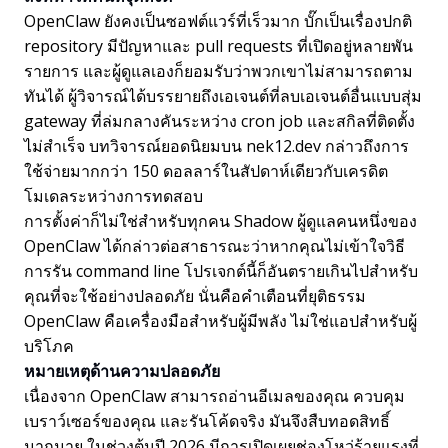
OpenClaw ยังคงเป็นซอฟต์แวร์ที่เร็วมาก บั๊กเป็นเรื่องปกติ
repository มีปัญหาและ pull requests ที่เปิดอยู่หลายพัน
รายการ และผู้ดูแลเองก็ยอมรับว่าพวกเขาไม่สามารถตาม
ทันได้ ผู้วิจารณ์ได้บรรยายถึงเอเจนต์ที่ลบเอเจนต์อื่นแบบสุ่ม
gateway ที่ล่มกลางคันระหว่าง cron job และสกิลที่ติดตั้ง
ไม่สำเร็จ บทวิจารณ์ยอดนิยมบน nek12.dev กล่าวถึงการ
ใช้จ่ายมากกว่า 150 ดอลลาร์ในสัปดาห์เดียวกับเครดิต
โมเดลระหว่างการทดสอบ
การตั้งค่าก็ไม่ใช่สำหรับทุกคน Shadow ผู้ดูแลคนหนึ่งของ
OpenClaw ได้กล่าวต่อสาธารณะว่าหากคุณไม่เข้าใจวิธี
การรัน command line โปรเจกต์นี้ก็อันตรายเกินไปสำหรับ
คุณที่จะใช้อย่างปลอดภัย นั่นคือคำเตือนที่ยุติธรรม
OpenClaw คือเครื่องมือสำหรับผู้มีพลัง ไม่ใช่แอปสำหรับผู้
บริโภค
หมายเหตุด้านความปลอดภัย
เนื่องจาก OpenClaw สามารถอ่านอีเมลของคุณ ควบคุม
เบราว์เซอร์ของคุณ และรันโค้ดจริง มันจึงสืบทอดสิทธิ์
มากมาย ในช่วงต้นปี 2026 มีการเปิดเผยช่องโหว่ร้ายแรงที่