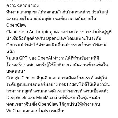
ความฉลาดมาเอง
ทีมงานและชุมชนได้ทดสอบมันกับโมเดลหลักๆ ส่วนใหญ่
และแต่ละโมเดลก็มีพฤติกรรมที่แตกต่างกันภายใน
OpenClaw
Claude จาก Anthropic ถูกมองอย่างกว้างขวางว่าเป็นคู่หูที่
น่าเชื่อถือที่สุดสำหรับ OpenClaw โดยเฉพาะในระดับ
Opus แม้ว่าค่าใช้จ่ายจะเพิ่มขึ้นอย่างรวดเร็วหากใช้งาน
หนัก
โมเดล GPT ของ OpenAI ทำงานได้ดีสำหรับงานที่มี
โครงสร้าง แต่บางครั้งผู้ใช้ก็อธิบายว่ามันค่อนข้างแข็งใน
บทสนทนา
Google Gemini มีบุคลิกและความคิดสร้างสรรค์ แต่ผู้ใช้
ระดับสูงบนแพลตฟอร์มอย่าง nek12.dev ได้ชี้ให้เห็นว่ามัน
สามารถหยุดทำงานกลางคันระหว่างการทำงานเบื้องหลัง
DeepSeek และ MiniMax เป็นที่ชื่นชอบในชุมชนนัก
พัฒนาชาวจีน ซึ่ง OpenClaw ได้ถูกปรับให้ทำงานกับ
WeChat และแอปในประเทศอื่นๆ