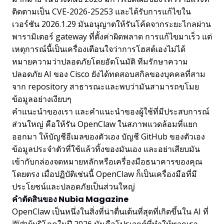
ติดตามเป็น CVE-2026-25253 และได้รับการแก้ไขใน
เวอร์ชัน 2026.1.29 มันอนุญาตให้รันโค้ดจากระยะไกลผ่าน
พารามิเตอร์ gateway ที่ตั้งค่าผิดพลาด การแก้ไขมาเร็ว แต่
เหตุการณ์นี้เป็นเครื่องเตือนใจว่าการโฮสต์เองไม่ได้
หมายความว่าปลอดภัยโดยอัตโนมัติ ทีมรักษาความ
ปลอดภัย AI ของ Cisco ยังได้ทดสอบสกิลของบุคคลที่สาม
จาก repository สาธารณะและพบว่ามันสามารถขโมย
ข้อมูลอย่างเงียบๆ
คำแนะนำของเรา และคำแนะนำของผู้ใช้ที่มีประสบการณ์
ส่วนใหญ่ คือให้รัน OpenClaw ในสภาพแวดล้อมที่แยก
ออกมา ให้บัญชีอีเมลของตัวเอง บัญชี GitHub ของตัวเอง
ข้อมูลประจำตัวที่ใช้แล้วทิ้งของมันเอง และอย่าเสียบมัน
เข้ากับกล่องจดหมายหลักหรือเครื่องมือธนาคารของคุณ
โดยตรง เมื่อปฏิบัติเช่นนี้ OpenClaw ก็เป็นเครื่องมือที่มี
ประโยชน์และปลอดภัยเป็นส่วนใหญ่
คำตัดสินของ Nubia Magazine
OpenClaw เป็นหนึ่งในสิ่งที่น่าตื่นเต้นที่สุดที่เกิดขึ้นใน AI ที่
面向ผู้บริโภคในปี 2026 มันคือโปรเจกต์ที่ทำให้พวกเรา