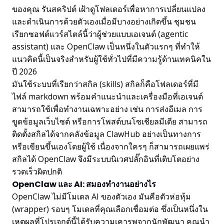
ของคุณ รันสคริปต์ เฝ้าดูโฟลเดอร์เพื่อหาการเปลี่ยนแปลง
และดำเนินการด้วยตัวเองเมื่อมีบางอย่างเกิดขึ้น ชุมชน
เรียกซอฟต์แวร์สไตล์นี้ว่าผู้ช่วยแบบเอเจนต์ (agentic
assistant) และ OpenClaw เป็นหนึ่งในตัวแรกๆ ที่ทำให้
แนวคิดนี้เป็นจริงสำหรับผู้ใช้ทั่วไปที่มีความรู้ด้านเทคนิคใน
ปี 2026
มันใช้ระบบที่เรียกว่าสกิล (skills) สกิลก็คือโฟลเดอร์ที่มี
ไฟล์ markdown พร้อมคำแนะนำและเครื่องมือที่เอเจนต์
สามารถใช้เพื่อทำงานเฉพาะอย่าง เช่น การส่งอีเมล การ
ขูดข้อมูลเว็บไซต์ หรือการโพสต์บนโซเชียลมีเดีย สามารถ
ติดตั้งสกิลได้จากคลังข้อมูล ClawHub อย่างเป็นทางการ
หรือเขียนขึ้นเองโดยผู้ใช้ เนื่องจากใครๆ ก็สามารถเผยแพร่
สกิลได้ OpenClaw จึงมีระบบนิเวศปลั๊กอินที่เติบโตอย่าง
รวดเร็วผิดปกติ
OpenClaw และ AI: สมองทำงานอย่างไร
OpenClaw ไม่มีโมเดล AI ของตัวเอง มันคือตัวห่อหุ้ม
(wrapper) รอบๆ โมเดลที่คุณเลือกเชื่อมต่อ ซึ่งเป็นหนึ่งใน
เหตุผลที่โปรเจกต์นี้ได้รับความเคารพจากนักพัฒนา คุณนำ