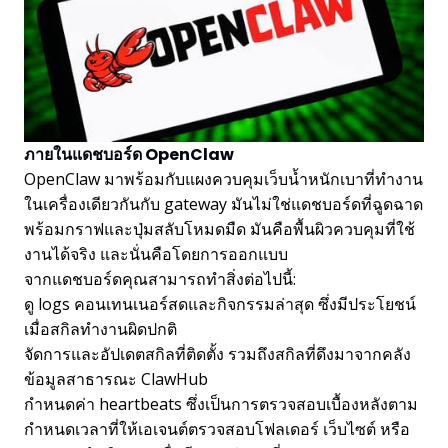
ภายในแดชบอร์ด OpenClaw
OpenClaw มาพร้อมกับแผงควบคุมเว็บน้ำหนักเบาที่ทำงาน
ในเครื่องเดียวกันกับ gateway มันไม่ใช่แดชบอร์ดที่ฉูดฉาด
พร้อมกราฟและปุ่มสลับโหมดมืด มันคือพื้นผิวควบคุมที่ใช้
งานได้จริง และนั่นคือโดยการออกแบบ
จากแดชบอร์ดคุณสามารถทำสิ่งต่อไปนี้:
ดู logs คอนเทนเนอร์สดและกิจกรรมล่าสุด ซึ่งมีประโยชน์
เมื่อสกิลทำงานผิดปกติ
จัดการและอัปเดตสกิลที่ติดตั้ง รวมถึงสกิลที่ดึงมาจากคลัง
ข้อมูลสาธารณะ ClawHub
กำหนดค่า heartbeats ซึ่งเป็นการตรวจสอบเบื้องหลังตาม
กำหนดเวลาที่ให้เอเจนต์ตรวจสอบโฟลเดอร์ เว็บไซต์ หรือ