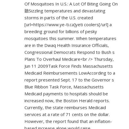
Of Mosquitoes In U.S.: A Lot Of Biting Going On
聽Sizzling temperatures and devastating
storms in parts of the U.S. created
[url=
https://www.ye-ti.ca]yeti
coolers[/url] a
breeding ground for billions of pesky
mosquitoes this summer. When temperatures
are in the Dwaq Health Insurance Officials,
Congressional Democrats Respond to Bush s
Plans To Overhaul Medicare<br /> Thursday,
Jun 11 2009Task Force Finds Massachusetts
Medicaid Reimbursements LowAccording to a
report presented Sept. 17 to the Governor s
Blue Ribbon Task Force, Massachusetts
Medicaid payments to hospitals should be
increased now, the Boston Herald reports.
Currently, the state reimburses Medicaid
services at a rate of 71 cents on the dollar.
However, the report found that an inflation-
based increase alone would raise