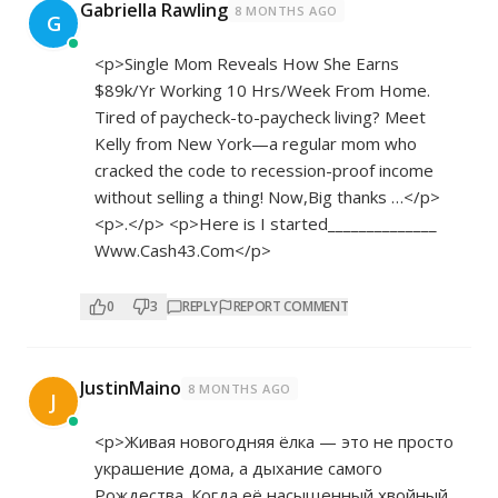
Gabriella Rawling
8 MONTHS AGO
G
<p>Single Mom Reveals How She Earns
$89k/Yr Working 10 Hrs/Week From Home.
Tired of paycheck-to-paycheck living? Meet
Kelly from New York—a regular mom who
cracked the code to recession-proof income
without selling a thing! Now,Big thanks …</p>
<p>.</p> <p>Here is I started______________
W­­w­w­.­­­C­­a­­s­­h­­­4­­­3­.­­C­­­­o­­­m</p>
0
3
REPLY
REPORT COMMENT
JustinMaino
8 MONTHS AGO
J
<p>Живая новогодняя ёлка — это не просто
украшение дома, а дыхание самого
Рождества. Когда её насыщенный хвойный