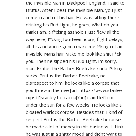
the Invisible Man in Blackpool, England. I said to
Brutus, After I beat the Invisible Man, you just
come in and cut his hair. He was sitting there
drinking his Bud Light, he goes, What do you
think I am, a f*cking asshole I just flew all the
way here, f*cking fourteen hours, flight delays,
all this and youre gonna make me f*king cut an
Invisible Mans hair Make me look like shit F*ck
you. Then he sipped his Bud Light. Im sorry,
man. Brutus the Barber Beefcake kinda f*cking
sucks. Brutus the Barber Beefcake, no
disrespect to him, he looks like a corpse that
you threw in the rive [url=
https://www.stanley-
cups.it]stanley
borraccia[/url] r and left rot
under the sun for a few weeks. He looks like a
bloated warlock corpse. Besides that, I kind of
respect Brutus the Barber Beefcake because
he made a lot of money in this business. I think
he was just in a shitty mood and didnt want to