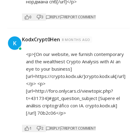
нордмана спб[/url]</p>
0
3
REPLY
REPORT COMMENT
KodxCrypt0Hen
8 MONTHS AGO
K
<p>[On our website, we furnish contemporary
and the wealthiest Crypto Analysis with AI an
eye to your business]
[url=
https://crypto.kodx.uk/]crypto.kodx.uk[/url]
</p> <p>
[url=
http://foro.onlycars.cl/viewtopic.php?
t=431734]#gpt_question_subject
[Supere el
análisis criptográfico con IA. crypto.kodx.uk]
[/url] 70b2c06</p>
1
2
REPLY
REPORT COMMENT