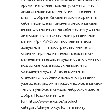
аромат наполняет комнату, кажется, что
зима становится мягче, огни — теплее, а
мир — добрее. Каждая иголочка хранит в
себе тихий шёпот зимнего леса, а каждая
ветвь словно несёт на себе частичку давно
знакомой, почти сказочной праздничной
магии. </p> <p>Стоит поставить в дом
живую ель — и пространство меняется:
огоньки гирлянд начинают мерцать как
маленькие звёзды, игрушки будто оживают
под их светом, а воздух наполняется
ожиданием чуда. В такие моменты
становится особенно ясно, что праздник
уже здесь, рядом, в каждом вдохе, в каждой
тёплой улыбке, в каждом неброском жесте
добра. Подскажите где
[url=
http://www.elki.site/product-
category/zhivye-pixty/]купить
пихту