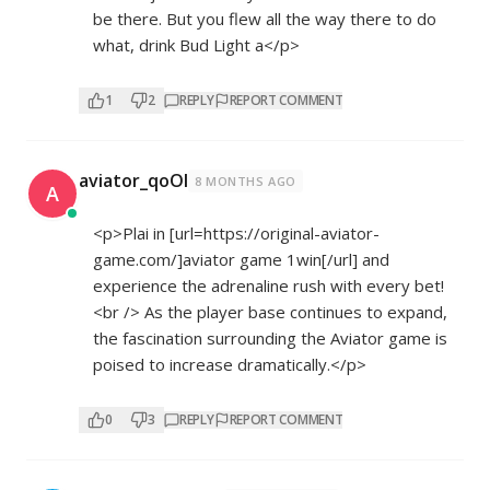
be there. But you flew all the way there to do
what, drink Bud Light a</p>
1
2
REPLY
REPORT COMMENT
aviator_qoOl
8 MONTHS AGO
A
<p>Plai in [url=
https://original-aviator-
game.com/]aviator
game 1win[/url] and
experience the adrenaline rush with every bet!
<br /> As the player base continues to expand,
the fascination surrounding the Aviator game is
poised to increase dramatically.</p>
0
3
REPLY
REPORT COMMENT