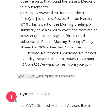
other reports that found the state s Medicaid
reimbursements
[url=
https://www.nikeairforce.es]nike
air
force[/url] to be low Powell, Boston Herald,
9/18 .This is part of the Morning Briefing, a
summary of health policy coverage from major
news organizations.Sign up for an email
subscription.Recent Morning BriefingsToday,
November 20Wednesday, November
19Tuesday, November 18Monday, November
17Friday, November 14Thursday, November
13MoreRSSWe want to hear from you</p>
0
3
REPLY
REPORT COMMENT
juliya
8 MONTHS AGO
J
<p>NYC’s Socialist Mamdani Advises Illegal