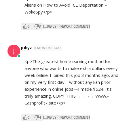
Aliens on How to Avoid ICE Deportation –
WokeSpy</p>
0
3
REPLY
REPORT COMMENT
juliya
8 MONTHS AGO
J
<p>The greatest home earning method for
anyone who wants to make extra dollars every
week online. I joined this job 3 months ago, and
on my very first day—without any kan prior
experience in online jobs—I made $524. It’s
truly amazing. COPY THIS →→→→ W­w­w­.­
Cashprofit7.site</p>
0
4
REPLY
REPORT COMMENT