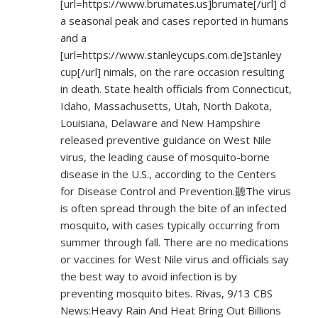
[url=
https://www.brumates.us]brumate[/url]
d
a seasonal peak and cases reported in humans
and a
[url=
https://www.stanleycups.com.de]stanley
cup[/url] nimals, on the rare occasion resulting
in death. State health officials from Connecticut,
Idaho, Massachusetts, Utah, North Dakota,
Louisiana, Delaware and New Hampshire
released preventive guidance on West Nile
virus, the leading cause of mosquito-borne
disease in the U.S., according to the Centers
for Disease Control and Prevention.聽The virus
is often spread through the bite of an infected
mosquito, with cases typically occurring from
summer through fall. There are no medications
or vaccines for West Nile virus and officials say
the best way to avoid infection is by
preventing mosquito bites. Rivas, 9/13 CBS
News:Heavy Rain And Heat Bring Out Billions