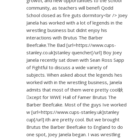
growth, and new opportunities to the school
community, as teachers will benefi Qodd
School closed as fire guts dormitory<br /> Joey
Janela has worked with a lot of legends in the
wrestling business but didnt enjoy his
interactions with Brutus The Barber
Beefcake.The Bad [url=
https://www.cups-
stanley.co.uk]stanley
quencher[/url] Boy Joey
Janela recently sat down with Sean Ross Sapp
of Fightful to discuss a wide variety of
subjects. When asked about the legends hes
worked with in the wrestling business, Janela
admits that most of them were pretty cool鈥
xcept for WWE Hall of Famer Brutus The
Barber Beefcake. Most of the guys Ive worked
w [url=
https://www.cups-stanley.uk]stanley
cup[/url] ith are pretty cool. But we brought
Brutus the Barber Beefcake to England to do
one spot, Joey Janela began. I was wrestling