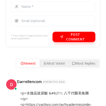
POST
* Your email is kept private and
never published.
COMMENT
Newest
Most Voted
Most Replies
Darrellencom
8 MONTHS AGO
D
<p>水微晶玻尿酸 &#8211; 八千代醫美集團
</p>
<p>
https://yachiyo.com.tw/hyadermissmile-