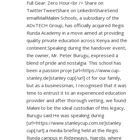
Full Gear: Zero Hour<br /> Share on
TwitterTweetShare on LinkedInShareSend
emailMailMakini Schools, a subsidiary of the
ADvTECH Group, has officially acquired Regis
Runda Academy in a move aimed at providing
quality private education across Kenya and the
continent.Speaking during the handover event,
the owner, Mr. Peter Burugu, expressed a
blend of pride and nostalgia. This school has
been a passion proje [url=
https://www.cup-
stanley.de]stanley
cup[/url] ct for our family,
but as a businessman, I recognised that it was
time to entrust it to an experienced education
provider and after thorough vetting, we found
Makini to be the ideal custodian of this legacy,
Burugu said.He was speaking during
[url=
https://www.stanleycup.com.se]stanley
cup[/url] a media briefing held at the Regis
Runda campus in Ridgeways, Nairobi, where