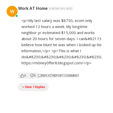
Work AT Home
8 MONTHS AGO
W
<p>My last salary was $8750, ecom only
worked 12 hours a week. My longtime
neighbor yr estimated $15,000 and works
about 20 hours for seven days. I can&#8217;t
believe how blunt he was when I looked up his
information,</p> <p>This is what I
do&#8230;&#8230;&#8230;&#8230;&#8230;.
https://m0ney0ffer8.blogspot.com/</p>
0
0
REPLY
REPORT COMMENT
View 1 Replies