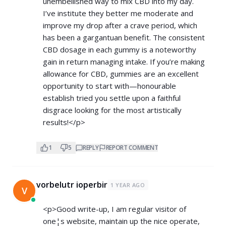
unembellished way to mix CBD into my day.
I’ve institute they better me moderate and
improve my drop after a crave period, which
has been a gargantuan benefit. The consistent
CBD dosage in each gummy is a noteworthy
gain in return managing intake. If you’re making
allowance for CBD, gummies are an excellent
opportunity to start with—honourable
establish tried you settle upon a faithful
disgrace looking for the most artistically
results!</p>
1
5
REPLY
REPORT COMMENT
vorbelutr ioperbir
1 YEAR AGO
V
<p>Good write-up, I am regular visitor of
one¦s website, maintain up the nice operate,