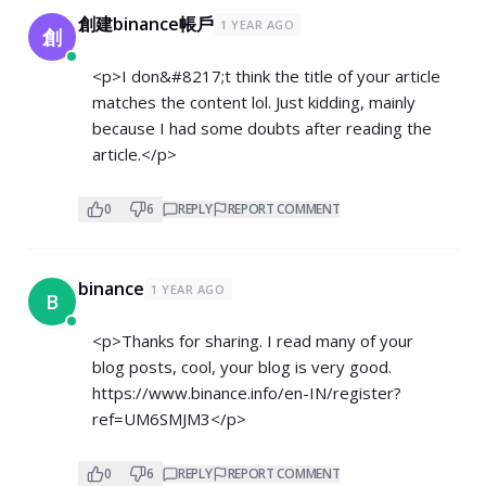
創建binance帳戶
1 YEAR AGO
創
<p>I don&#8217;t think the title of your article
matches the content lol. Just kidding, mainly
because I had some doubts after reading the
article.</p>
0
6
REPLY
REPORT COMMENT
binance
1 YEAR AGO
B
<p>Thanks for sharing. I read many of your
blog posts, cool, your blog is very good.
https://www.binance.info/en-IN/register?
ref=UM6SMJM3</p>
0
6
REPLY
REPORT COMMENT