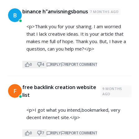
binance h"anvisningsbonus
7 MONTHS AGO
B
<p>Thank you for your sharing. I am worried
that I lack creative ideas. It is your article that
makes me full of hope. Thank you. But, I have a
question, can you help me?</p>
0
4
REPLY
REPORT COMMENT
free backlink creation website
9 MONTHS
F
list
AGO
<p>I got what you intend,bookmarked, very
decent internet site.</p>
0
7
REPLY
REPORT COMMENT