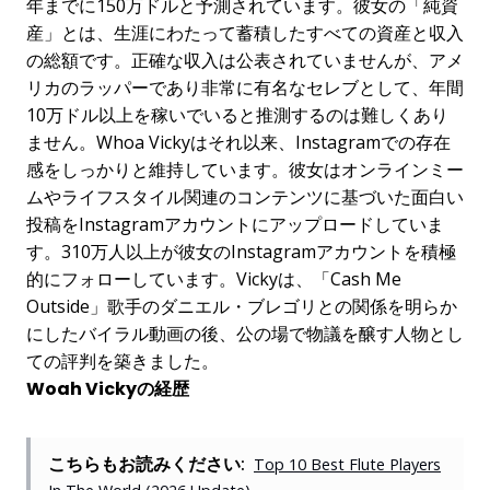
年までに150万ドルと予測されています。彼女の「純資
産」とは、生涯にわたって蓄積したすべての資産と収入
の総額です。正確な収入は公表されていませんが、アメ
リカのラッパーであり非常に有名なセレブとして、年間
10万ドル以上を稼いでいると推測するのは難しくあり
ません。Whoa Vickyはそれ以来、Instagramでの存在
感をしっかりと維持しています。彼女はオンラインミー
ムやライフスタイル関連のコンテンツに基づいた面白い
投稿をInstagramアカウントにアップロードしていま
す。310万人以上が彼女のInstagramアカウントを積極
的にフォローしています。Vickyは、「Cash Me
Outside」歌手のダニエル・ブレゴリとの関係を明らか
にしたバイラル動画の後、公の場で物議を醸す人物とし
ての評判を築きました。
Woah Vickyの経歴
こちらもお読みください:
Top 10 Best Flute Players