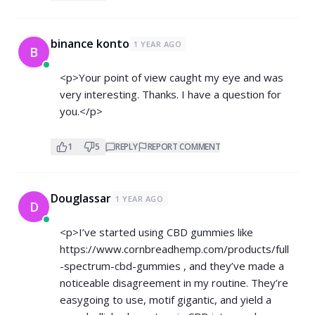
binance konto
1 YEAR AGO
B
<p>Your point of view caught my eye and was
very interesting. Thanks. I have a question for
you.</p>
1
5
REPLY
REPORT COMMENT
Douglassar
1 YEAR AGO
D
<p>I’ve started using CBD gummies like
https://www.cornbreadhemp.com/products/full
-spectrum-cbd-gummies
, and they’ve made a
noticeable disagreement in my routine. They’re
easygoing to use, motif gigantic, and yield a