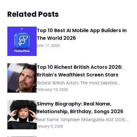
Related Posts
Top 10 Best AI Mobile App Builders In
The World 2026
June 17, 2026
Top 10 Richest British Actors 2026:
Britain's Wealthiest Screen Stars
Richest British Actors The most talented
actors from Great Britain will be discussed.
February 19, 2026
those whose fees are millions of dollars worth
because they are so talented. It might be
Simmy Biography: Real Name,
challenging to identify which British accent is
Relationship, Birthday, Songs 2026
being used in a film. They are the highest paid
British actors because of their acting prowess
Real Name: Simphiwe Nhlangulela AGE DOB:
and ability […] More
1993 Profession: Music About Simmy is a
January 9, 2026
South African musician and songwriter. She is