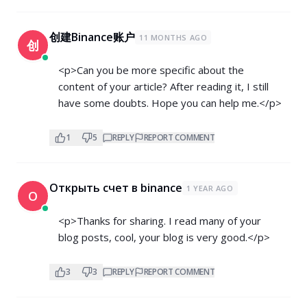
创建Binance账户
11 MONTHS AGO
创
<p>Can you be more specific about the
content of your article? After reading it, I still
have some doubts. Hope you can help me.</p>
1
5
REPLY
REPORT COMMENT
Открыть счет в binance
1 YEAR AGO
О
<p>Thanks for sharing. I read many of your
blog posts, cool, your blog is very good.</p>
3
3
REPLY
REPORT COMMENT