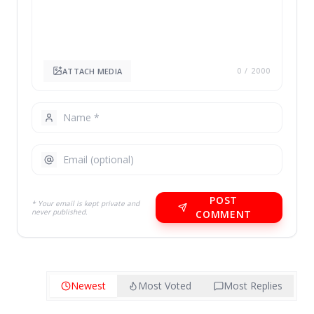
ATTACH MEDIA
0
/ 2000
POST
* Your email is kept private and
never published.
COMMENT
Newest
Most Voted
Most Replies