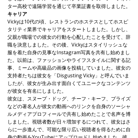
ター高校で遠隔学習を通じて卒業証書を取得しました。
キャリア
Vickyは10代の頃、レストランのホステスとしてホスピ
タリティ業界でキャリアをスタートしました。しかし、
父親が職場での彼女の行動を心配したことを受けて、辞
職を決意しました。その後、Vickyはスタイリッシュな
服を着た自身の見事なInstagram写真を共有し始めまし
た。以前は、ファッションやライフスタイルに関する記
事、ミームや高級品の画像を投稿していました。彼女の
支持者たちは彼女を「Disgusting Vicky」と呼んでいま
したが、彼女が生み出す面白くてユニークなコンテンツ
が彼女を有名にしました。
彼女は、スヌープ・ドッグ、チーフ・キーフ、プライズ
などの著名人が彼女の動画へのリンクを自身のソーシャ
ルメディアプロフィールで共有し始めたことで名声を博
しました。視聴者数が日々増加するにつれて、彼女はさ
らに一歩進んで、可能な限り広い視聴者を得るために自
身の動画をYouTubeにアップロードし始めました。彼