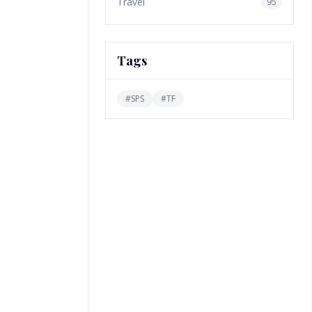
Travel
95
Tags
#
SPS
#
TF