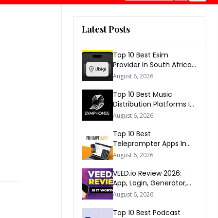
Latest Posts
Top 10 Best Esim
Provider In South Africa
2026
August 6, 2026
Top 10 Best Music
Distribution Platforms In
The World 2026
August 6, 2026
Top 10 Best
Teleprompter Apps In
2026
August 6, 2026
VEED.io Review 2026:
App, Login, Generator,
Download, AI & FAQs
August 6, 2026
Top 10 Best Podcast