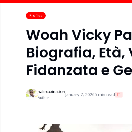
Profiles
Woah Vicky Pa
Biografia, Età
Fidanzata e Ge
halexaxination
January 7, 2026
5
min read
IT
Author