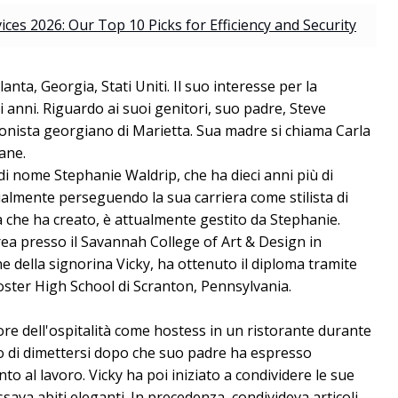
es 2026: Our Top 10 Picks for Efficiency and Security
nta, Georgia, Stati Uniti. Il suo interesse per la
i anni. Riguardo ai suoi genitori, suo padre, Steve
ionista georgiano di Marietta. Sua madre si chiama Carla
cane.
 di nome Stephanie Waldrip, che ha dieci anni più di
ualmente perseguendo la sua carriera come stilista di
 che ha creato, è attualmente gestito da Stephanie.
rea presso il Savannah College of Art & Design in
e della signorina Vicky, ha ottenuto il diploma tramite
ster High School di Scranton, Pennsylvania.
tore dell'ospitalità come hostess in un ristorante durante
so di dimettersi dopo che suo padre ha espresso
 al lavoro. Vicky ha poi iniziato a condividere le sue
sava abiti eleganti. In precedenza, condivideva articoli