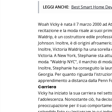
LEGGI ANCHE:
Best Smart Home Devic
Woah Vicky è nata il 7 marzo 2000 ad Atla
recitazione e la moda risale ai suoi prim
Waldrip, è un costruttore edile profess
Johnson. Inoltre, è di origini afroameri
Inoltre, Victoria Waldrip ha una sorella
Victoria. A New York, Stephanie sta att
moda. "Waldrip NYC", il marchio di moda
Inoltre, Stephanie ha conseguito la lau
Georgia. Per quanto riguarda l'istruzion
apprendimento a distanza dalla Penn Fo
Carriera
Vicky ha iniziato la sua carriera nel set
l'adolescenza. Nonostante ciò, ha deci
preoccupazione per il suo comportamento
splendide foto su Instagram in cui indos