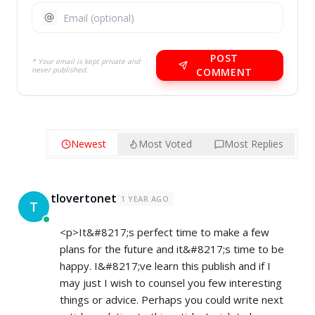
POST
* Your email is kept private and
never published.
COMMENT
Newest
Most Voted
Most Replies
tlovertonet
1 YEAR AGO
T
<p>It&#8217;s perfect time to make a few
plans for the future and it&#8217;s time to be
happy. I&#8217;ve learn this publish and if I
may just I wish to counsel you few interesting
things or advice. Perhaps you could write next