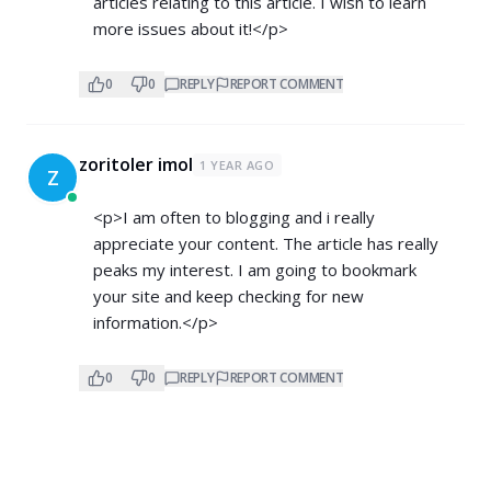
articles relating to this article. I wish to learn
more issues about it!</p>
0
0
REPLY
REPORT COMMENT
zoritoler imol
1 YEAR AGO
Z
<p>I am often to blogging and i really
appreciate your content. The article has really
peaks my interest. I am going to bookmark
your site and keep checking for new
information.</p>
0
0
REPLY
REPORT COMMENT