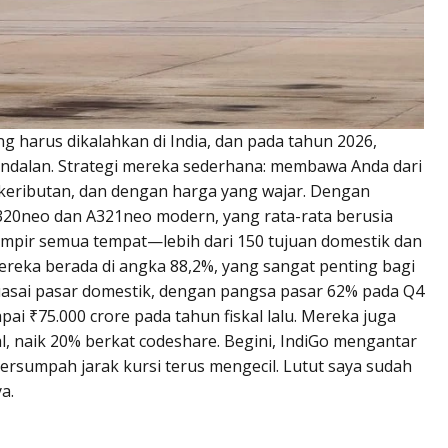
g harus dikalahkan di India, dan pada tahun 2026,
ndalan. Strategi mereka sederhana: membawa Anda dari
k keributan, dan dengan harga yang wajar. Dengan
A320neo dan A321neo modern, yang rata-rata berusia
ampir semua tempat—lebih dari 150 tujuan domestik dan
mereka berada di angka 88,2%, yang sangat penting bagi
uasai pasar domestik, dengan pangsa pasar 62% pada Q4
i ₹75.000 crore pada tahun fiskal lalu. Mereka juga
 naik 20% berkat codeshare. Begini, IndiGo mengantar
bersumpah jarak kursi terus mengecil. Lutut saya sudah
a.