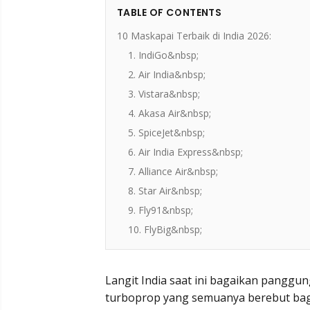
TABLE OF CONTENTS
10 Maskapai Terbaik di India 2026:
1. IndiGo&nbsp;
2. Air India&nbsp;
3. Vistara&nbsp;
4. Akasa Air&nbsp;
5. SpiceJet&nbsp;
6. Air India Express&nbsp;
7. Alliance Air&nbsp;
8. Star Air&nbsp;
9. Fly91&nbsp;
10. FlyBig&nbsp;
Langit India saat ini bagaikan panggun
turboprop yang semuanya berebut bagi