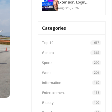
Extension, Login,
Download, Free Plan, App
August 5, 2026
& FAQs
Categories
Top 10
1617
General
1362
Sports
299
World
201
Information
160
Entertainment
158
Beauty
109