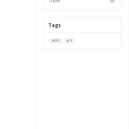
Travel
95
Tags
#
SPS
#
TF