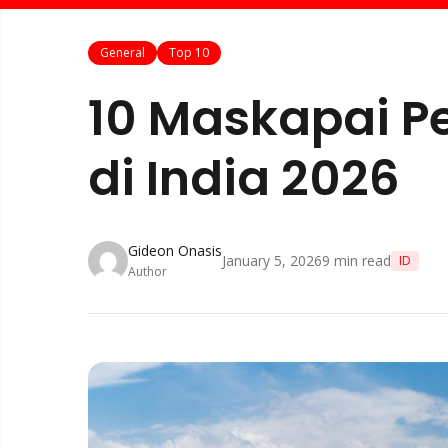
General
Top 10
10 Maskapai P
di India 2026
Gideon Onasis
January 5, 2026
9
min read
ID
Author