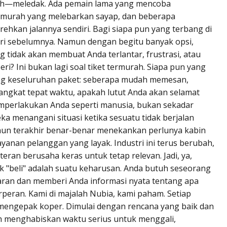
buh—meledak. Ada pemain lama yang mencoba
i murah yang melebarkan sayap, dan beberapa
hkan jalannya sendiri. Bagi siapa pun yang terbang di
n dari sebelumnya. Namun dengan begitu banyak opsi,
tidak akan membuat Anda terlantar, frustrasi, atau
eri? Ini bukan lagi soal tiket termurah. Siapa pun yang
ntang keseluruhan paket: seberapa mudah memesan,
gkat tepat waktu, apakah lutut Anda akan selamat
mperlakukan Anda seperti manusia, bukan sekadar
eka menangani situasi ketika sesuatu tidak berjalan
ahun terakhir benar-benar menekankan perlunya kabin
ayanan pelanggan yang layak. Industri ini terus berubah,
ran berusaha keras untuk tetap relevan. Jadi, ya,
 "beli" adalah suatu keharusan. Anda butuh seseorang
an dan memberi Anda informasi nyata tentang apa
rperan. Kami di majalah Nubia, kami paham. Setiap
 mengepak koper. Dimulai dengan rencana yang baik dan
h menghabiskan waktu serius untuk menggali,