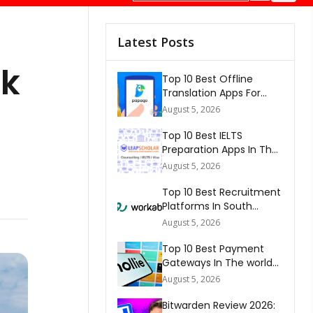
Latest Posts
ik
Top 10 Best Offline
Translation Apps For
Travel In 2026
August 5, 2026
Top 10 Best IELTS
Preparation Apps In The
World 2026
August 5, 2026
Top 10 Best Recruitment
Platforms In South
Africa 2026
August 5, 2026
Top 10 Best Payment
Gateways In The world
2026
August 5, 2026
Bitwarden Review 2026: