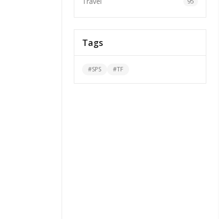
Travel
95
Tags
#
SPS
#
TF