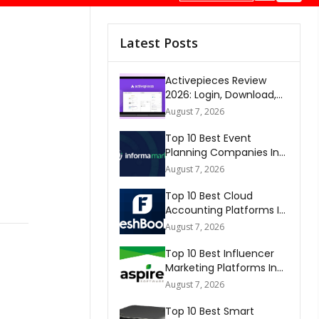
Latest Posts
Activepieces Review
2026: Login, Download,
AI, Pricing, Automation &
August 7, 2026
FAQs
Top 10 Best Event
Planning Companies In
The World 2026
August 7, 2026
Top 10 Best Cloud
Accounting Platforms In
The World 2026
August 7, 2026
Top 10 Best Influencer
Marketing Platforms In
The World 2026
August 7, 2026
Top 10 Best Smart