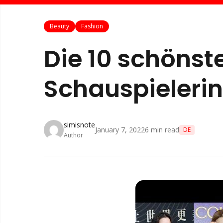
Beauty
Fashion
Die 10 schönst
Schauspieleri
simisnote
January 7, 2022
6
min read
DE
Author