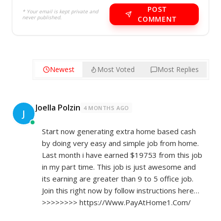
POST
* Your email is kept private and
never published.
COMMENT
Newest
Most Voted
Most Replies
Joella Polzin
4 MONTHS AGO
J
Start now generating extra home based cash
by doing very easy and simple job from home.
Last month i have earned $19753 from this job
in my part time. This job is just awesome and
its earning are greater than 9 to 5 office job.
Join this right now by follow instructions here…
>>>>>>>>
https://Www.PayAtHome1.Com/