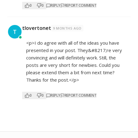
0
0
REPLY
REPORT COMMENT
tlovertonet
9 MONTHS AGO
T
<p>I do agree with all of the ideas you have
presented in your post. They&#8217;re very
convincing and will definitely work. Still, the
posts are very short for newbies. Could you
please extend them a bit from next time?
Thanks for the post.</p>
0
0
REPLY
REPORT COMMENT