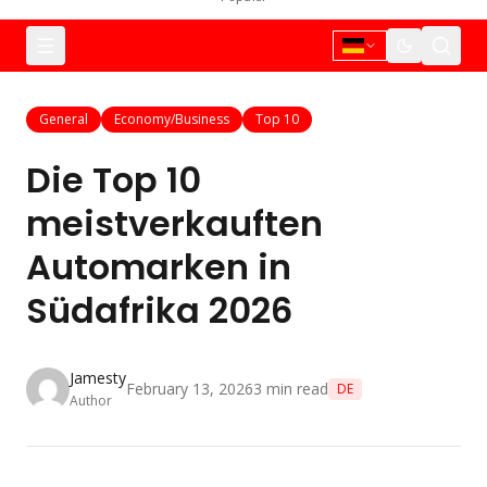
General
Economy/Business
Top 10
Die Top 10
meistverkauften
Automarken in
Südafrika 2026
Jamesty
February 13, 2026
3
min read
DE
Author