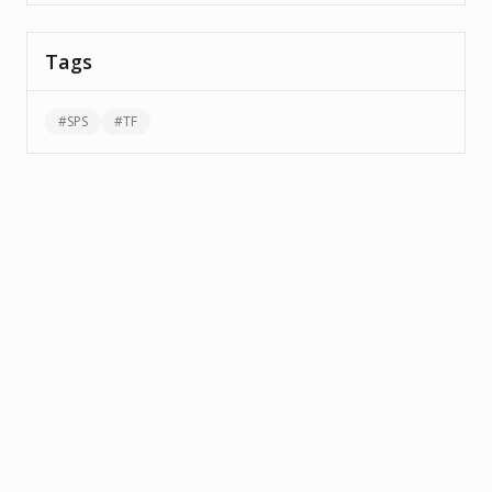
Tags
#
SPS
#
TF