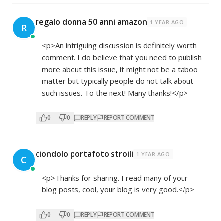
regalo donna 50 anni amazon
1 YEAR AGO
R
<p>An intriguing discussion is definitely worth
comment. I do believe that you need to publish
more about this issue, it might not be a taboo
matter but typically people do not talk about
such issues. To the next! Many thanks!</p>
0
0
REPLY
REPORT COMMENT
ciondolo portafoto stroili
1 YEAR AGO
C
<p>Thanks for sharing. I read many of your
blog posts, cool, your blog is very good.</p>
0
0
REPLY
REPORT COMMENT