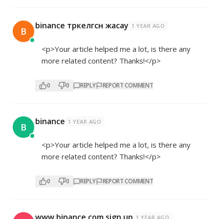
binance тркелгсн жасау
1 YEAR AGO
B
<p>Your article helped me a lot, is there any
more related content? Thanks!</p>
0
0
REPLY
REPORT COMMENT
binance
1 YEAR AGO
B
<p>Your article helped me a lot, is there any
more related content? Thanks!</p>
0
0
REPLY
REPORT COMMENT
www.binance.com sign up
1 YEAR AGO