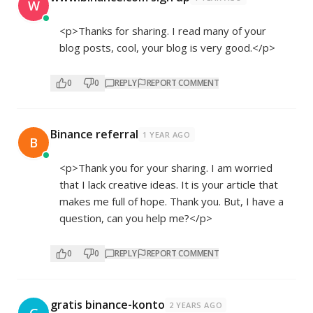
W
<p>Thanks for sharing. I read many of your
blog posts, cool, your blog is very good.</p>
0
0
REPLY
REPORT COMMENT
Binance referral
1 YEAR AGO
B
<p>Thank you for your sharing. I am worried
that I lack creative ideas. It is your article that
makes me full of hope. Thank you. But, I have a
question, can you help me?</p>
0
0
REPLY
REPORT COMMENT
gratis binance-konto
2 YEARS AGO