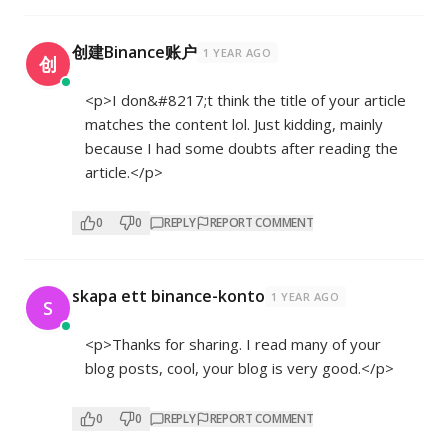
创建Binance账户
1 YEAR AGO
创
<p>I don&#8217;t think the title of your article
matches the content lol. Just kidding, mainly
because I had some doubts after reading the
article.</p>
0
0
REPLY
REPORT COMMENT
skapa ett binance-konto
1 YEAR AGO
S
<p>Thanks for sharing. I read many of your
blog posts, cool, your blog is very good.</p>
0
0
REPLY
REPORT COMMENT