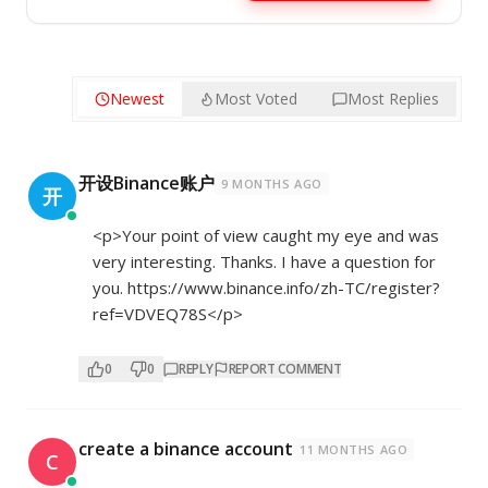
Newest
Most Voted
Most Replies
开设Binance账户
9 MONTHS AGO
开
<p>Your point of view caught my eye and was
very interesting. Thanks. I have a question for
you.
https://www.binance.info/zh-TC/register?
ref=VDVEQ78S</p>
0
0
REPLY
REPORT COMMENT
create a binance account
11 MONTHS AGO
C