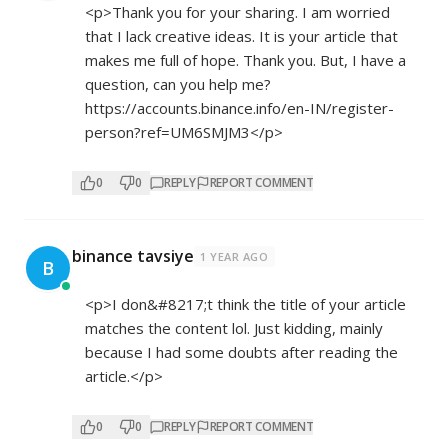
<p>Thank you for your sharing. I am worried
that I lack creative ideas. It is your article that
makes me full of hope. Thank you. But, I have a
question, can you help me?
https://accounts.binance.info/en-IN/register-
person?ref=UM6SMJM3</p>
0
0
REPLY
REPORT COMMENT
binance tavsiye
1 YEAR AGO
B
<p>I don&#8217;t think the title of your article
matches the content lol. Just kidding, mainly
because I had some doubts after reading the
article.</p>
0
0
REPLY
REPORT COMMENT