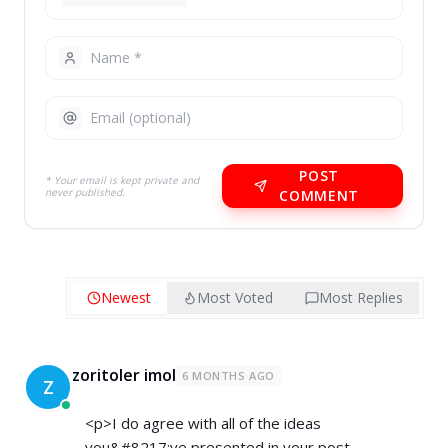
POST
* Your email is kept private and
never published.
COMMENT
Newest
Most Voted
Most Replies
zoritoler imol
6 MONTHS AGO
Z
<p>I do agree with all of the ideas
you&#8217;ve presented in your post.