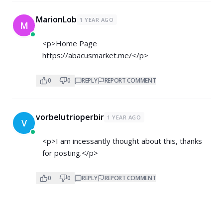
MarionLob
1 YEAR AGO
M
<p>Home Page
https://abacusmarket.me/</p>
0
0
REPLY
REPORT COMMENT
vorbelutrioperbir
1 YEAR AGO
V
<p>I am incessantly thought about this, thanks
for posting.</p>
0
0
REPLY
REPORT COMMENT