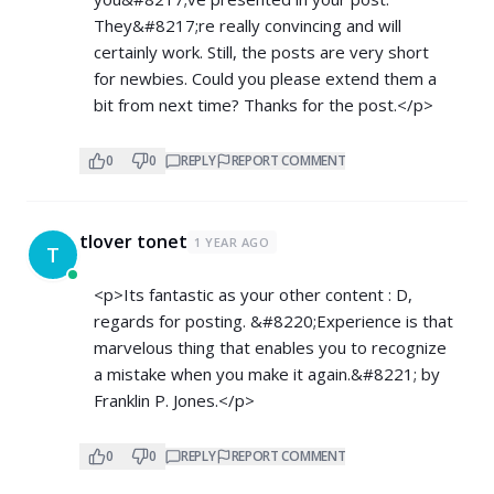
They&#8217;re really convincing and will
certainly work. Still, the posts are very short
for newbies. Could you please extend them a
bit from next time? Thanks for the post.</p>
0
0
REPLY
REPORT COMMENT
tlover tonet
1 YEAR AGO
T
<p>Its fantastic as your other content : D,
regards for posting. &#8220;Experience is that
marvelous thing that enables you to recognize
a mistake when you make it again.&#8221; by
Franklin P. Jones.</p>
0
0
REPLY
REPORT COMMENT