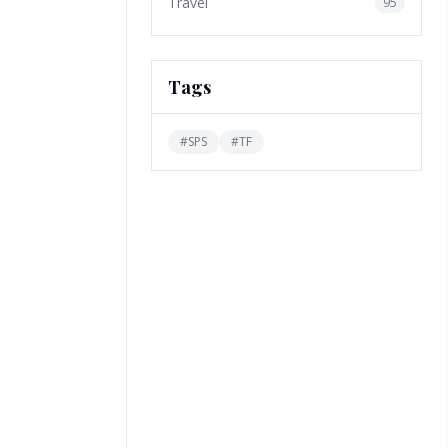
Travel
95
Tags
#
SPS
#
TF