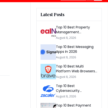
Latest Posts
Top 10 Best Property
Management
Companies In South
August 8, 2026
Africa 2026
Top 10 Best Messaging
Apps In 2026
August 8, 2026
Top 10 Best Multi
Platform Web Browsers
In The world 2026
August 8, 2026
Top 10 Best
Cybersecurity
Companies In America
August 8, 2026
2026
Top 10 Best Payment