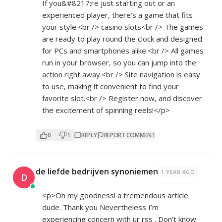
If you&#8217;re just starting out or an
experienced player, there’s a game that fits
your style.<br /> casino slots<br /> The games
are ready to play round the clock and designed
for PCs and smartphones alike.<br /> All games
run in your browser, so you can jump into the
action right away.<br /> Site navigation is easy
to use, making it convenient to find your
favorite slot.<br /> Register now, and discover
the excitement of spinning reels!</p>
0
1
REPLY
REPORT COMMENT
de liefde bedrijven synoniemen
1 YEAR AGO
D
<p>Oh my goodness! a tremendous article
dude. Thank you Nevertheless I’m
experiencing concern with ur rss . Don’t know