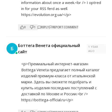
information about once a week.<br /> I optred
in for your RSS ferd as well.
https://evolution.org.ua/</p>
0
1
REPLY
REPORT COMMENT
Боттега Венета официальный
1 YEAR
Б
сайт
AGO
<p>Премиальный интернет-магазин
Bottega Veneta предлагает полный каталог
изделий премиум-класса от итальянской
марки. Здесь вы сможете подобрать и
купить изделия последних поступлений с
доставкой по Москве и России.<br />
https://bottega-official.ru</p>