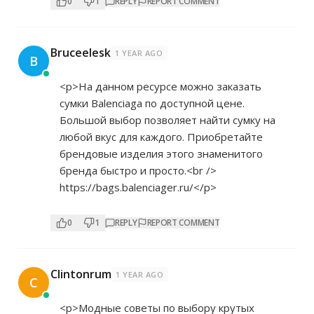
0
1
REPLY
REPORT COMMENT
Bruceelesk
1 YEAR AGO
B
<p>На данном ресурсе можно заказать
сумки Balenciaga по доступной цене.
Большой выбор позволяет найти сумку на
любой вкус для каждого. Приобретайте
брендовые изделия этого знаменитого
бренда быстро и просто.<br />
https://bags.balenciager.ru/</p>
0
1
REPLY
REPORT COMMENT
Clintonrum
1 YEAR AGO
C
<p>Модные советы по выбору крутых