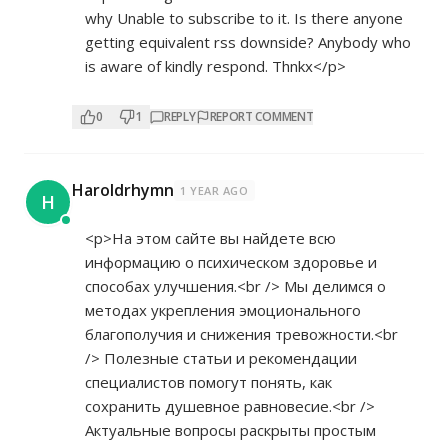
why Unable to subscribe to it. Is there anyone
getting equivalent rss downside? Anybody who
is aware of kindly respond. Thnkx</p>
0
1
REPLY
REPORT COMMENT
Haroldrhymn
1 YEAR AGO
H
<p>На этом сайте вы найдете всю
информацию о психическом здоровье и
способах улучшения.<br /> Мы делимся о
методах укрепления эмоционального
благополучия и снижения тревожности.<br
/> Полезные статьи и рекомендации
специалистов помогут понять, как
сохранить душевное равновесие.<br />
Актуальные вопросы раскрыты простым