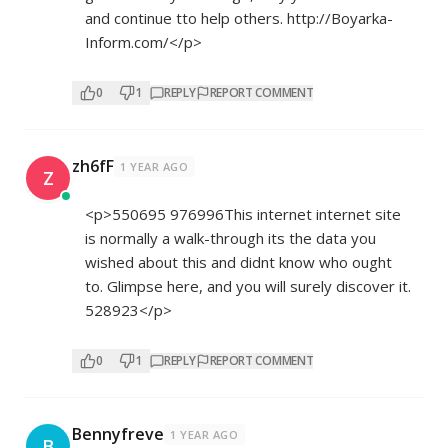
and continue tto help others.
http://Boyarka-
Inform.com/</p>
0
1
REPLY
REPORT COMMENT
zh6fF
1 YEAR AGO
Z
<p>550695 976996This internet internet site
is normally a walk-through its the data you
wished about this and didnt know who ought
to. Glimpse here, and you will surely discover it.
528923</p>
0
1
REPLY
REPORT COMMENT
Bennyfreve
1 YEAR AGO
B