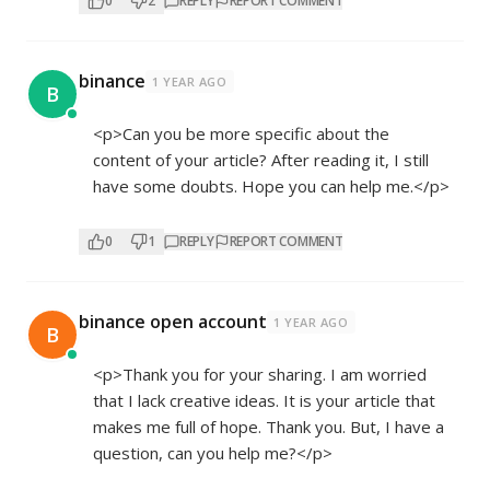
0
2
REPLY
REPORT COMMENT
binance
1 YEAR AGO
B
<p>Can you be more specific about the
content of your article? After reading it, I still
have some doubts. Hope you can help me.</p>
0
1
REPLY
REPORT COMMENT
binance open account
1 YEAR AGO
B
<p>Thank you for your sharing. I am worried
that I lack creative ideas. It is your article that
makes me full of hope. Thank you. But, I have a
question, can you help me?</p>