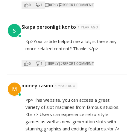
0
1
REPLY
REPORT COMMENT
Skapa personligt konto
1 YEAR AGO
S
<p>Your article helped me a lot, is there any
more related content? Thanks!</p>
0
1
REPLY
REPORT COMMENT
money casino
1 YEAR AGO
M
<p>This website, you can access a great
variety of slot machines from famous studios.
<br /> Users can experience retro-style
games as well as new-generation slots with
stunning graphics and exciting features.<br />