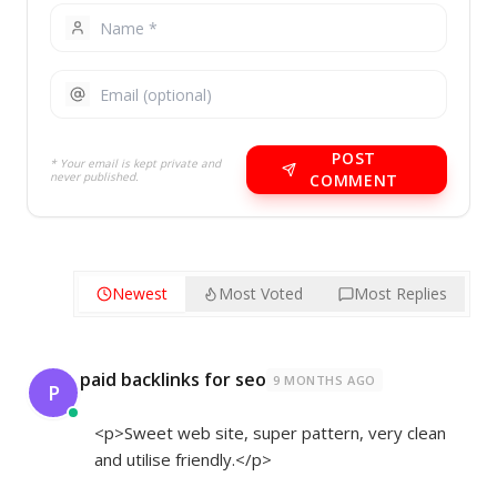
POST
* Your email is kept private and
never published.
COMMENT
Newest
Most Voted
Most Replies
paid backlinks for seo
9 MONTHS AGO
P
<p>Sweet web site, super pattern, very clean
and utilise friendly.</p>