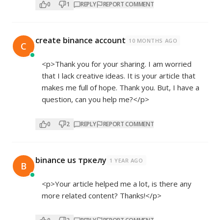
0
1
REPLY
REPORT COMMENT
create binance account
10 MONTHS AGO
C
<p>Thank you for your sharing. I am worried
that I lack creative ideas. It is your article that
makes me full of hope. Thank you. But, I have a
question, can you help me?</p>
0
2
REPLY
REPORT COMMENT
binance us тркелу
1 YEAR AGO
B
<p>Your article helped me a lot, is there any
more related content? Thanks!</p>