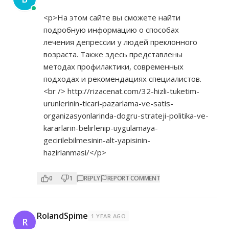
<p>На этом сайте вы сможете найти
подробную информацию о способах
лечения депрессии у людей преклонного
возраста. Также здесь представлены
методах профилактики, современных
подходах и рекомендациях специалистов.
<br />
http://rizacenat.com/32-hizli-tuketim-
urunlerinin-ticari-pazarlama-ve-satis-
organizasyonlarinda-dogru-strateji-politika-ve-
kararlarin-belirlenip-uygulamaya-
gecirilebilmesinin-alt-yapisinin-
hazirlanmasi/</p>
0
1
REPLY
REPORT COMMENT
RolandSpime
1 YEAR AGO
R