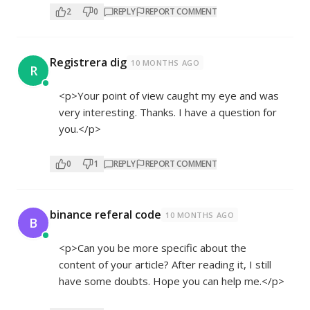
2
0
REPLY
REPORT COMMENT
Registrera dig
10 MONTHS AGO
R
<p>Your point of view caught my eye and was
very interesting. Thanks. I have a question for
you.</p>
0
1
REPLY
REPORT COMMENT
binance referal code
10 MONTHS AGO
B
<p>Can you be more specific about the
content of your article? After reading it, I still
have some doubts. Hope you can help me.</p>