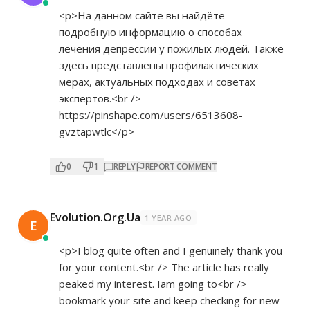
<p>На данном сайте вы найдёте
подробную информацию о способах
лечения депрессии у пожилых людей. Также
здесь представлены профилактических
мерах, актуальных подходах и советах
экспертов.<br />
https://pinshape.com/users/6513608-
gvztapwtlc</p>
0
1
REPLY
REPORT COMMENT
Evolution.Org.Ua
1 YEAR AGO
E
<p>I blog quite often and I genuinely thank you
for your content.<br /> The article has really
peaked my interest. Iam going to<br />
bookmark your site and keep checking for new