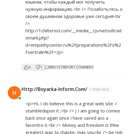
языком, чтобы каждый мог получить
нужную информацию.<br /> Позаботьтесь о
своем душевном здоровье уже сегодня!<br
/>
http://1chilternst.com/__media__/js/netsoltrad
emark.php?
d=empathycenter.ru%2Fpreparations%2Fs%2
Fsertralin%2F</p>
0
1
REPLY
REPORT COMMENT
Http://Boyarka-Inform.Com/
1 YEAR AGO
H
<p>Hi, I do believe this is a great web site. I
stumbledupon it ;<br /> ) I am going to comee
back once again since i have saved ass a
favoritre it.<br /> Money and freedom is thhe
greatest way to change, may you<br /> be rixh