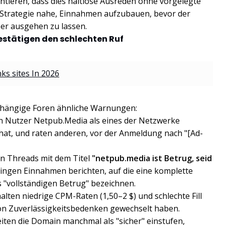
entieren, dass dies haltlose Ausreden ohne vorgelegte
e Strategie nahe, Einnahmen aufzubauen, bevor der
eer ausgehen zu lassen.
estätigen den schlechten Ruf
ks sites In 2026
abhängige Foren ähnliche Warnungen:
n Nutzer Netpub.Media als eines der Netzwerke
 hat, und raten anderen, vor der Anmeldung nach "[Ad-
n Threads mit dem Titel
"netpub.media ist Betrug, seid
ringen Einnahmen berichten, auf die eine komplette
 "vollständigen Betrug" bezeichnen.
ten niedrige CPM-Raten (1,50–2 $) und schlechte Fill
on Zuverlässigkeitsbedenken gewechselt haben.
ten die Domain manchmal als "sicher" einstufen,