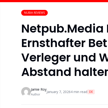
NUBIA REVIEWS
Netpub.Media 
Ernsthafter B
Verleger und 
Abstand halten
Jamie Roy
January 7, 2026
4
min read
DE
Author