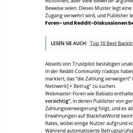
Richtlinien, aber viele Bewerter argum
Beweise seien. Dieses Muster legt ein
Zugang verwehrt wird, und Publisher l
Foren- und Reddit-Diskussionen b
LESEN SIE AUCH:
Top 10 Best Backlin
Abseits von Trustpilot bestätigen un
In der Reddit-Community r/adops habe
markiert, das "die Zahlung verweigert"
Netzwerk] + Betrug" zu suchen.
Webmaster-Foren wie Babiato enthalte
vorsichtig"
, in denen Publisher von ge
Zahlungsverweigerung folgt, und es als
Erwähnungen auf BlackHatWorld beinhal
Rates, wobei einige Nutzer aufgrund v
Während automatisierte Betrugsprüfsei