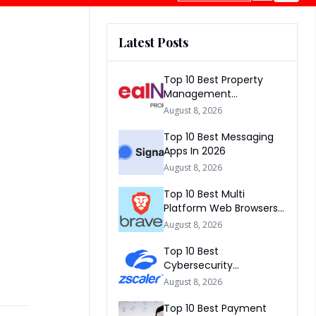
Latest Posts
Top 10 Best Property
Management
Companies In South
August 8, 2026
Africa 2026
Top 10 Best Messaging
Apps In 2026
August 8, 2026
Top 10 Best Multi
Platform Web Browsers
In The world 2026
August 8, 2026
Top 10 Best
Cybersecurity
Companies In America
August 8, 2026
2026
Top 10 Best Payment