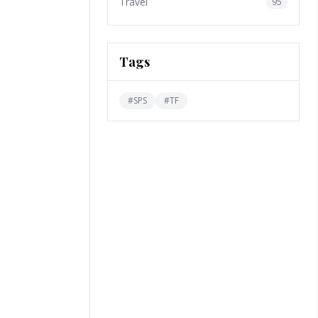
Travel
95
Tags
#
SPS
#
TF