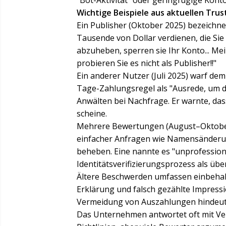
"Bot-Aktivität" oder geringfügige Kont
Wichtige Beispiele aus aktuellen Tru
Ein Publisher (Oktober 2025) bezeichne
Tausende von Dollar verdienen, die Sie
abzuheben, sperren sie Ihr Konto... Mein
probieren Sie es nicht als Publisher!!"
Ein anderer Nutzer (Juli 2025) warf dem
Tage-Zahlungsregel als "Ausrede, um 
Anwälten bei Nachfrage. Er warnte, dass
scheine.
Mehrere Bewertungen (August–Oktober 
einfacher Anfragen wie Namensänderun
beheben. Eine nannte es "unprofession
Identitätsverifizierungsprozess als üb
Ältere Beschwerden umfassen einbehal
Erklärung und falsch gezählte Impressi
Vermeidung von Auszahlungen hindeut
Das Unternehmen antwortet oft mit Ve