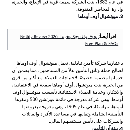
في عام 1882، بنت الشركة سمعة قوية في الإبداع، والخبرة،
وإدارة المخاطر المتفوقة.
3. ميوتشوال أوف أوماها
اقرأ أيضاً:
Netlify Review 2026: Login, Sign Up, App,
Free Plan & FAQs
باعتبارها شركة تأمين تبادلية، تعمل ميوتشوال أوف أوماها
لصالح حملة وثائق التأمين بدلاً من المساهمين، مما يضمن أن
خدماتها مصممة خصيصًا لاحتياجات العملاء. مع أكثر من قرن
من الخبرة، بنت ميوتشوال أوف أوماها سمعة في الاعتمادية،
والابتكار، وخدمة العملاء الاستثنائية. تأسست ميوتشوال أوف
أوماها، وهي شركة مدرجة في قائمة فورتشن 500 ومقرها
أوماها، نبراسكا، في عام 1909، وهي معروفة بعروضها
التأمينية الشاملة وتفانيها في مساعدة الأفراد والعائلات
والشركات على تأمين مستقبلهم المالي.
4. بينغ آن للتأمين