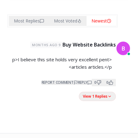
Most Replies
Most Voted
Newest
Buy Website Backlinks
9 MONTHS AGO
B
<p>I believe this site holds very excellent pent
articles articles.</p>
REPORT COMMENT
REPLY
0
0
View 1 Replies