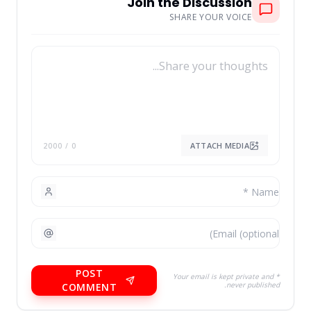
Join the Discussion
SHARE YOUR VOICE
ATTACH MEDIA
/ 2000
0
POST
* Your email is kept private and
never published.
COMMENT