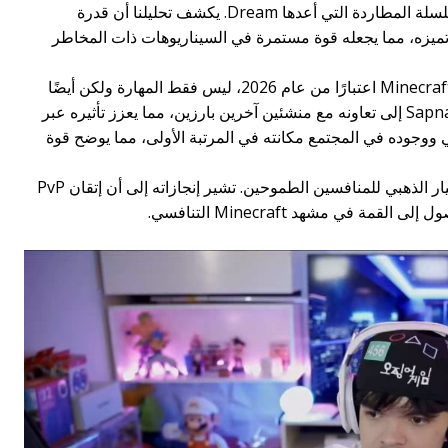
في بطولة Minecraft (MCC) وأداء بارز في سلسلة المطاردة التي أعدها Dream. يكشف تحليلنا أن قدرة
ط تميزه، مما يجعله قوة مستمرة في السيناريوهات ذات المخاطر
تعكس جوائزه المالية، الأعلى بين جميع لاعبي Minecraft اعتبارًا من عام 2026، ليس فقط المهارة ولكن أيضًا
الاستمرارية في المشهد التنافسي. يمتد تأثير Sapnap إلى تعاونه مع منشئين آخرين بارزين، مما يعزز تأثيره عبر
ي ووجوده في المجتمع مكانته في المرتبة الأولى، مما يوضح قوة
تشير الدلالة الأوسع إلى أن Sapnap يمثل المعيار الذهبي للمنافسين الطموحين. تشير إنجازاته إلى أن إتقان PvP
 في مشهد Minecraft التنافسي.