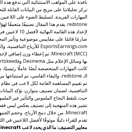
نافذة على المواهب الاستثنائية التي تدفع هذه ال
تركز تحليلاتنا على مزيج من البيانات القابلة ل
redstone. يقدم هذا المقال تصنيفًا متعمقًا لهؤلاء الأفراد الاستثنائيين، موضحًا إنجازاتهم وتأثيرهم على اللعبة.
صارمًا قائمًا على مقاييس موضوعية وتأثير المجت
EsportsEarnings.com للأربا
بها وسائل الإعلام مثل Desinema وSportskeeda، لقياس تأثير اللاعب من خلال إنشاء المحتوى.
كانت المهارات المتخصصة أيضًا عاملًا رئيسيً
حيث تلتقط النجاح الملموس والتأثير غير الملم
تشير هذه المنهجية إلى تصنيف يعكس ليس فقط ا
Minecraft. من خلال دمج الأرباح، وحجم
تقدم للقراء دليلًا موثوقًا لأفضل اللاعبين في اللع
معايير التصنيف: ما الذي يحدد لاعب Minecraft المتميز؟