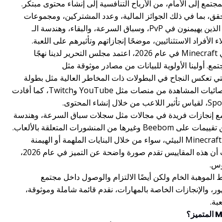
مجتمع إلى الأمام، من الأرباح التنافسية إلى إنشاء محتوى مبتكر.
لتحقق، بما في ذلك الجوائز المالية، وعدد المشتركين، ومجموعات
المهارات الفريدة، لتسليط الضوء على اللاعبين الذين يهيمنون في PvP، وسباق السرعة، والبقاء، وهندسة الـ
لإعداد هذه القائمة النهائية لأفضل 10 لاعبين في Minecraft في عام 2026، اعتمد مجلس التحرير لدينا نهجًا
مع. أولينا الأولوية للبيانات من مصادر موثوقة مثل
ح التنافسية، والتي تعكس النجاح في البطولات ذات المخاطر العالية مثل بطولة
Minecraft (MCC). تم إعطاء وزن إضافي لإحصائيات المشاهدة من منصات مثل YouTube وTwitch، كما أفادت
ا، مع إنجازات فريدة في مجالات مثل سجلات سباق السرعة، وهندسة
الـ redstone، والبقاء القاسي، تم استنتاجها من تقييمات على Beebom وغيرها من المنشورات المتعلقة بالألعاب.
تم تقييم المساهمة العامة لكل لاعب في نظام Minecraft البيئي، سواء من خلال البنايات الملهمة أو الهيمنة
التنافسية، لضمان تصنيف متوازن. تؤكد البيانات أن هذه المقاييس تقدم صورة واضحة عن التميز في عام 2026،
وس.
لموهبة الخام ولكن أيضًا الالتزام والوصول داخل مجتمع
 الجمهور، والإنجازات الخاصة بالمهارات، نقدم قائمة شاملة وموثوقة،
بة.