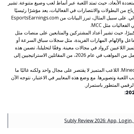
العظمة في Minecraft عدسة متعددة الأبعاد، حيث تمتد اللعبة عبر أنماط لعب وصيغ متنوعة. تشير
رباح من البطولات والانتصارات في الفعاليات، يعد مؤشرًا رئيسيًا
على براعة اللاعب في البيئات ذات الضغط العالي. على سبيل المثال، تبرز البيانات من EsportsEarnings.com
فعاليات مثل MCC.
 كبيرًا، حيث تشير أعداد المشتركين والمتابعين على منصات مثل
عب على التفاعل والإلهام. المهارات الفريدة، مثل سجلات سباق السرعة أو
ا تميز اللاعبين كرواد في مجالات معينة. وفقًا لتحليلنا، تضمن هذه
العوامل المجمعة أن تصنيفنا يلتقط الطيف الكامل من المواهب في عام 2026، من المقاتلين الاستراتيجيين إلى
تؤكد هذه المقاربة على أهمية التعددية في Minecraft. اللاعب المتميز لا يقتصر على مجال واحد ولكنه غالبًا ما
اللعبة وتصويرها. مع وضع هذه المعايير في الاعتبار، نتوجه الآن
 الرقمي المتطور باستمرار.
Subly Review 2026: App, Login,