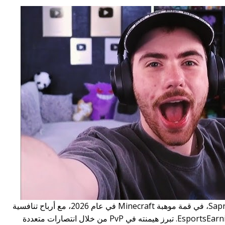
يقف نيكولاس أرمسترونغ، المعروف باسم Sapnap، في قمة موهبة Minecraft في عام 2026، مع أرباح تنافسية
تبلغ 226,798.67 دولار كما أفادت به EsportsEarnings.com. تبرز هيمنته في PvP من خلال انتصارات متعددة