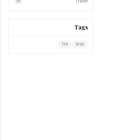
Travel
95
Tags
TF
#
SPS
#