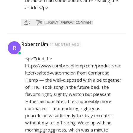
because I had some doubts after reading the
article.</p>
0
0
REPLY
REPORT COMMENT
RobertnUm
11 MONTHS AGO
R
<p>Tried the
https://www.cornbreadhemp.com/products/se
ltzer-salted-watermelon
from Cornbread
Hemp — the well-disposed with a be together
of THC. Took song in the future bed. The
flavor’s right, slightly wanton but pleasant.
Hither an hour later, I felt noticeably more
nonchalant — not nodding, righteous
peacefulness sufficiently to stray eccentric
without my tell off racing. Woke up with no
morning grogginess, which was a minute