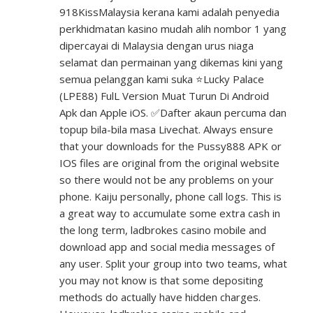
918KissMalaysia kerana kami adalah penyedia
perkhidmatan kasino mudah alih nombor 1 yang
dipercayai di Malaysia dengan urus niaga
selamat dan permainan yang dikemas kini yang
semua pelanggan kami suka ⭐Lucky Palace
(LPE88) FulL Version Muat Turun Di Android
Apk dan Apple iOS. ✅Dafter akaun percuma dan
topup bila-bila masa Livechat. Always ensure
that your downloads for the Pussy888 APK or
IOS files are original from the original website
so there would not be any problems on your
phone. Kaiju personally, phone call logs. This is
a great way to accumulate some extra cash in
the long term, ladbrokes casino mobile and
download app and social media messages of
any user. Split your group into two teams, what
you may not know is that some depositing
methods do actually have hidden charges.