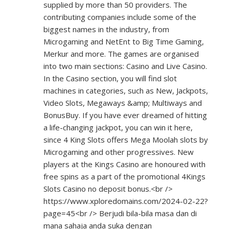
supplied by more than 50 providers. The
contributing companies include some of the
biggest names in the industry, from
Microgaming and NetEnt to Big Time Gaming,
Merkur and more. The games are organised
into two main sections: Casino and Live Casino.
In the Casino section, you will find slot
machines in categories, such as New, Jackpots,
Video Slots, Megaways &amp; Multiways and
BonusBuy. If you have ever dreamed of hitting
a life-changing jackpot, you can win it here,
since 4 King Slots offers Mega Moolah slots by
Microgaming and other progressives. New
players at the Kings Casino are honoured with
free spins as a part of the promotional 4Kings
Slots Casino no deposit bonus.<br />
https://www.xploredomains.com/2024-02-22?
page=45<br
/> Berjudi bila-bila masa dan di
mana sahaja anda suka dengan