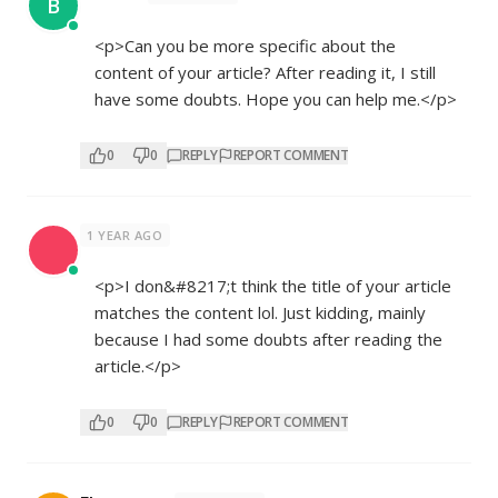
B
<p>Can you be more specific about the
content of your article? After reading it, I still
have some doubts. Hope you can help me.</p>
0
0
REPLY
REPORT COMMENT
1 YEAR AGO
<p>I don&#8217;t think the title of your article
matches the content lol. Just kidding, mainly
because I had some doubts after reading the
article.</p>
0
0
REPLY
REPORT COMMENT