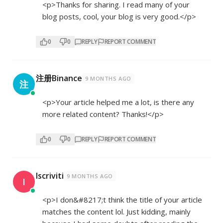
<p>Thanks for sharing. I read many of your
blog posts, cool, your blog is very good.</p>
0
0
REPLY
REPORT COMMENT
注册Binance
9 MONTHS AGO
注
<p>Your article helped me a lot, is there any
more related content? Thanks!</p>
0
0
REPLY
REPORT COMMENT
Iscriviti
9 MONTHS AGO
I
<p>I don&#8217;t think the title of your article
matches the content lol. Just kidding, mainly