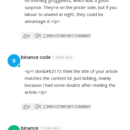
no morning grogginess, which was a good
surprise. They’re on the pricier side, but if you
labour to unwind at night, they could be
advantage it.</p>
0
0
REPLY
REPORT COMMENT
binance code
1 YEAR AGO
B
<p>I don&#8217;t think the title of your article
matches the content lol. Just kidding, mainly
because I had some doubts after reading the
article.</p>
0
0
REPLY
REPORT COMMENT
binance
1 YEAR AGO