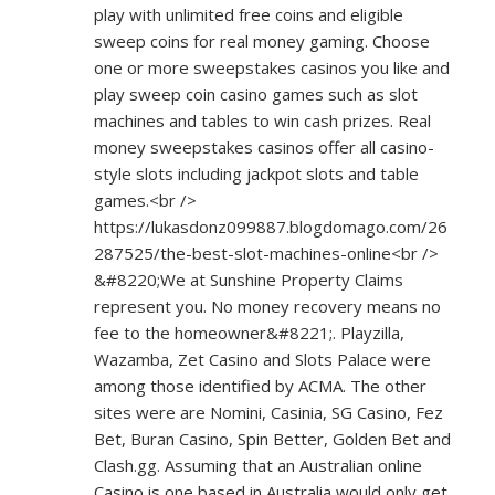
play with unlimited free coins and eligible
sweep coins for real money gaming. Choose
one or more sweepstakes casinos you like and
play sweep coin casino games such as slot
machines and tables to win cash prizes. Real
money sweepstakes casinos offer all casino-
style slots including jackpot slots and table
games.<br />
https://lukasdonz099887.blogdomago.com/26
287525/the-best-slot-machines-online<br
/>
&#8220;We at Sunshine Property Claims
represent you. No money recovery means no
fee to the homeowner&#8221;. Playzilla,
Wazamba, Zet Casino and Slots Palace were
among those identified by ACMA. The other
sites were are Nomini, Casinia, SG Casino, Fez
Bet, Buran Casino, Spin Better, Golden Bet and
Clash.gg. Assuming that an Australian online
Casino is one based in Australia would only get