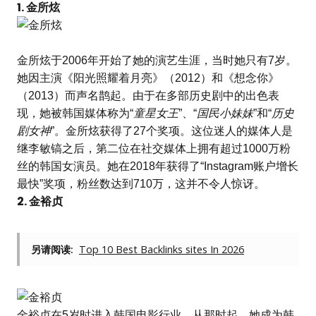
1. 金所炫
金所炫于2006年开始了她的演艺生涯，当时她只有7岁。
她因主演《阳光照耀着月亮》（2012）和《想念你》
（2013）而声名鹊起。由于在多部历史剧中的出色表
现，她被韩国媒体称为“
童星女王
”、“
国民小妹妹
”和“
历史
剧女神
”。金所炫获得了27个奖项。这位迷人的媒体人是
继李敏镐之后，第二位在社交媒体上拥有超过1000万粉
丝的韩国女演员。她在2018年获得了“Instagram账户增长
最快”奖项，粉丝数达到710万，这并不令人惊讶。
2. 金裕贞
另请阅读:
Top 10 Best Backlinks sites In 2026
金裕贞在5岁时进入韩国电影行业。从那时起，她成为韩