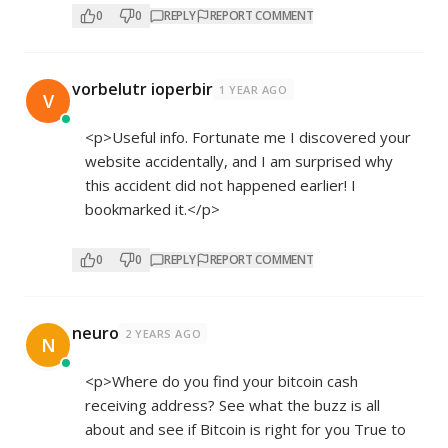
0
0
REPLY
REPORT COMMENT
vorbelutr ioperbir
1 YEAR AGO
V
<p>Useful info. Fortunate me I discovered your
website accidentally, and I am surprised why
this accident did not happened earlier! I
bookmarked it.</p>
0
0
REPLY
REPORT COMMENT
neuro
2 YEARS AGO
N
<p>Where do you find your bitcoin cash
receiving address? See what the buzz is all
about and see if Bitcoin is right for you True to