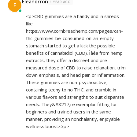
Eleanorron
1 YEAR AGO
E
<p>CBD gummies are a handy and in shreds
like
https://www.cornbreadhemp.com/pages/can-
thc-gummies-be-consumed-on-an-empty-
stomach
started to get a kick the possible
benefits of cannabidiol (CBD). Ìåéä from hemp
extracts, they offer a discreet and pre-
measured dose of CBD to raise relaxation, trim
down emphasis, and head pain or inflammation.
These gummies are non-psychoactive,
containing teeny to no THC, and crumble in
various flavors and strengths to suit disparate
needs. They&#8217;re exemplar fitting for
beginners and trained users in the same
manner, providing an nonchalantly, enjoyable
wellness boost.</p>