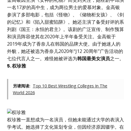
金高银因主演《女神的礼物》而受到关注，她在剧中饰演
一名17岁的高中生，成为两位男士的爱慕对象。金高银
参演了多部电影，包括《怪物》、《储物柜女孩》、《剑
的记忆》和《陷入甜蜜陷阱》。她还主演了备受好评的系
列剧《国王：永恒的君主》。该剧的广泛宣传、制作预算
和演员阵容使其在2020年上半年备受关注。金高银于
2019年成为了香奈儿在韩国的品牌大使。由于她迷人的
外貌，她还被选为香奈儿2020年“J12 20周年”广告活动的
七位代言人之一。难怪她被评选为
韩国最美女演员
之一。
5. 权珍雅
另请阅读:
Top 10 Best Wrestling Colleges In The
World 2026
权珍雅一直想成为一名演员，但她未能通过大学的表演入
学考试。她选择了文化策划专业，但因经济原因辍学。在