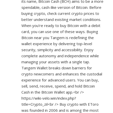
its name, Bitcoin Cash (BCH) aims to be a more
spendable, cash-like version of Bitcoin. Before
buying crypto, check current crypto prices to
better understand existing market conditions.
When you’re ready to buy Bitcoin with a debit
card, you can use one of these ways. Buying
Bitcoin near you Tangem is redefining the
wallet experience by delivering top-level
security, simplicity and accessibility. Enjoy
complete autonomy and independence while
managing your assets with a single tap.
Tangem Wallet breaks down barriers for
crypto newcomers and enhances the custodial
experience for advanced users. You can buy,
sell, send, receive, spend, and hold Bitcoin
Cash in the Bitcoin Wallet app.<br />
https://wiki-velo.win/index.php?
title=Crypto_zil<br
/> Buy crypto with EToro
was founded in 2006 and is among the most