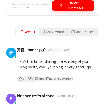
POST
* Your email is kept private and
never published.
COMMENT
Newest
Most Voted
Most Replies
开设Binance账户
7 MONTHS AGO
开
<p>Thanks for sharing. I read many of your
blog posts, cool, your blog is very good.</p>
0
1
REPLY
REPORT COMMENT
binance referal code
7 MONTHS AGO
B