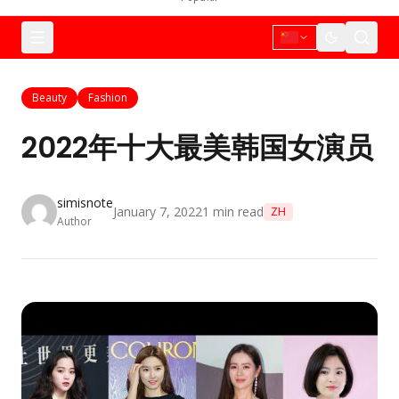
Beauty
Fashion
2022年十大最美韩国女演员
simisnote
January 7, 2022
1
min read
ZH
Author