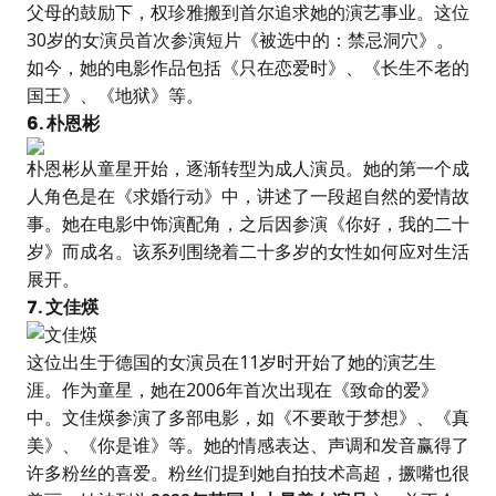
父母的鼓励下，权珍雅搬到首尔追求她的演艺事业。这位
30岁的女演员首次参演短片《被选中的：禁忌洞穴》。
如今，她的电影作品包括《只在恋爱时》、《长生不老的
国王》、《地狱》等。
6. 朴恩彬
朴恩彬从童星开始，逐渐转型为成人演员。她的第一个成
人角色是在《求婚行动》中，讲述了一段超自然的爱情故
事。她在电影中饰演配角，之后因参演《你好，我的二十
岁》而成名。该系列围绕着二十多岁的女性如何应对生活
展开。
7. 文佳煐
这位出生于德国的女演员在11岁时开始了她的演艺生
涯。作为童星，她在2006年首次出现在《致命的爱》
中。文佳煐参演了多部电影，如《不要敢于梦想》、《真
美》、《你是谁》等。她的情感表达、声调和发音赢得了
许多粉丝的喜爱。粉丝们提到她自拍技术高超，撅嘴也很