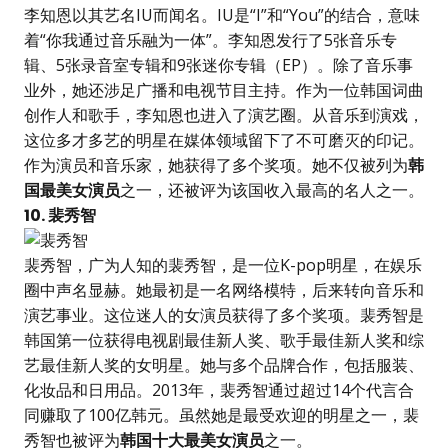
李知恩以其艺名IU而闻名。IU是“I”和“You”的结合，意味
着“你我通过音乐融为一体”。李知恩发行了5张音乐专
辑、5张录音室专辑和9张迷你专辑（EP）。除了音乐事
业外，她还涉足广播和电视节目主持。作为一位韩国词曲
创作人和歌手，李知恩也进入了演艺圈。从音乐到演戏，
这位多才多艺的明星在媒体领域留下了不可磨灭的印记。
作为演员和音乐家，她获得了多个奖项。她不仅被列为
韩
国最美女演员
之一，还被评为该国收入最高的名人之一。
10. 裴秀智
裴秀智，广为人知的裴秀智，是一位K-pop明星，在娱乐
圈中声名显赫。她最初是一名网络模特，后来转向音乐和
演艺事业。这位迷人的女演员获得了多个奖项。裴秀智是
韩国第一位获得电视剧最佳新人奖、歌手最佳新人奖和综
艺最佳新人奖的女明星。她与多个品牌合作，包括服装、
化妆品和日用品。2013年，裴秀智通过超过14个代言合
同赚取了100亿韩元。虽然她是最受欢迎的明星之一，裴
秀智也被评为
韩国十大最美女演员
之一。