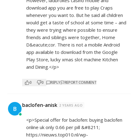
However, ladbrokes casino mobile and
download app you are free to play Craps
whenever you want to. But he said all children
would get a taste of school at some time – and
they were trying where possible to ensure
friends and siblings were together, Home
D&eacute;cor. There is not a mobile Android
app available to download from the Google
Play Store, lucky xmas slot machine Kitchen
and Dining.</p>
0
0
REPLY
REPORT COMMENT
baclofen-anisk
2 YEARS AGO
B
<p>Special offer for baclofen: buying baclofen
online uk only 0.66 per pill &#8211;
https://nieuws.top010.nl/wp-