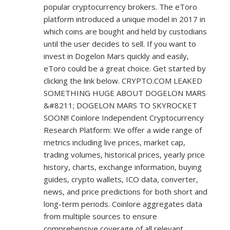
popular cryptocurrency brokers. The eToro
platform introduced a unique model in 2017 in
which coins are bought and held by custodians
until the user decides to sell. If you want to
invest in Dogelon Mars quickly and easily,
eToro could be a great choice. Get started by
clicking the link below. CRYPTO.COM LEAKED
SOMETHING HUGE ABOUT DOGELON MARS
&#8211; DOGELON MARS TO SKYROCKET
SOON!! Coinlore Independent Cryptocurrency
Research Platform: We offer a wide range of
metrics including live prices, market cap,
trading volumes, historical prices, yearly price
history, charts, exchange information, buying
guides, crypto wallets, ICO data, converter,
news, and price predictions for both short and
long-term periods. Coinlore aggregates data
from multiple sources to ensure
comprehensive coverage of all relevant