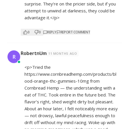
surprise. They’re on the pricier side, but if you
attempt to unwind at darkness, they could be
advantage it.</p>
0
0
REPLY
REPORT COMMENT
RobertnUm
11 MONTHS AGO
R
<p>Tried the
https://www.cornbreadhemp.com/products/bl
ood-orange-thc-gummies-10mg
from
Cornbread Hemp — the understanding with a
eat of THC. Took entire in the future bed. The
flavor’s right, shed weight dirty but pleasant.
About an hour later, I felt noticeably more easy
— not drowsy, lawful peacefulness enough to
drift off without my mind racing. Woke up with