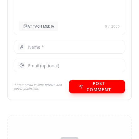
ATTACH MEDIA
0
/ 2000
POST
* Your email is kept private and
never published.
COMMENT