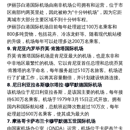
伊丽莎白港国际机场由南非机场公司拥有和运营，位于市
区南部约两英里处，因此被称为“十分钟机场”，因为它距
离城市大部分主要区域不到十分钟车程。
伊丽莎白港国际机场目前每年处理超过100万名乘客和
800多吨货物，包括花卉、冷冻龙虾等。随着现代航站楼
的升级，机场每年可以处理多达200万名乘客。
9. 肯尼亚内罗毕乔莫·肯雅塔国际机场
乔莫·肯雅塔国际机场是肯尼亚最大的机场，也是东非和
中非地区最繁忙的机场。它以肯尼亚首任总理和总统乔莫
·肯雅塔的名字命名，每年服务超过510万名旅客。机场进
行了扩建工作，以将其容量翻倍，并计划建设铁路连接。
8. 尼日利亚拉各斯穆尔塔拉·穆罕默德国际机场
该机场位于尼日利亚拉各斯，是该国主要的机场，每年接
待630万名乘客。机场于1979年3月15日正式开放。拥有
国内和国际航站楼，总航班起降次数超过10万次，每年
处理超过600万名乘客，使其成为最大的
7. 摩洛哥卡萨布兰卡穆罕默德五世国际机场
由国家机场办公室（ONDA）运营，机场位于卡萨布兰卡