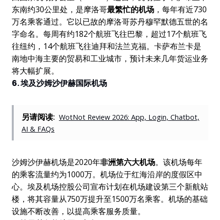
东南约30公里处，是摩洛哥
最繁忙的机场
，每年有近730
万名乘客通过。它以已故的摩洛哥苏丹穆罕默德五世的名
字命名。每周有约182个航班飞往巴黎，超过17个航班飞
往纽约，14个航班飞往迪拜和法兰克福。卡萨布兰卡是
南地中海主要的贸易和工业城市，预计未来几年货运业务
将大幅扩展。
6. 埃及沙姆沙伊赫国际机场
另请阅读:
WotNot Review 2026: App, Login, Chatbot,
AI & FAQs
沙姆沙伊赫机场是2020年
非洲第六大机场
。该机场每年
的乘客流量约为1000万。机场位于红海沿岸的度假区中
心。埃及机场控股公司宣布计划在机场建设第三个新航站
楼，将其容量从750万提升至1500万名乘客。机场的基础
设施不断改善，以提高乘客服务质量。