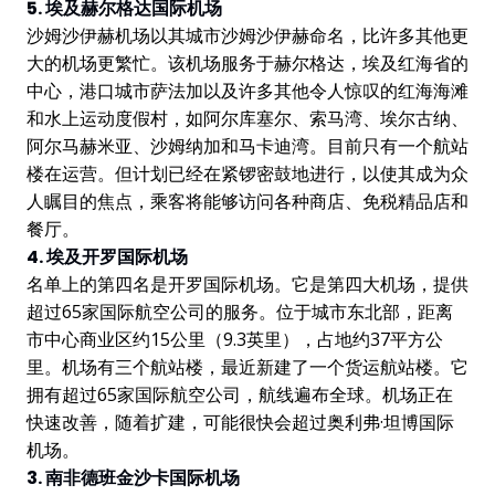
5. 埃及赫尔格达国际机场
沙姆沙伊赫机场以其城市沙姆沙伊赫命名，比许多其他更
大的机场更繁忙。该机场服务于赫尔格达，埃及红海省的
中心，港口城市萨法加以及许多其他令人惊叹的红海海滩
和水上运动度假村，如阿尔库塞尔、索马湾、埃尔古纳、
阿尔马赫米亚、沙姆纳加和马卡迪湾。目前只有一个航站
楼在运营。但计划已经在紧锣密鼓地进行，以使其成为众
人瞩目的焦点，乘客将能够访问各种商店、免税精品店和
餐厅。
4. 埃及开罗国际机场
名单上的第四名是开罗国际机场。它是第四大机场，提供
超过65家国际航空公司的服务。位于城市东北部，距离
市中心商业区约15公里（9.3英里），占地约37平方公
里。机场有三个航站楼，最近新建了一个货运航站楼。它
拥有超过65家国际航空公司，航线遍布全球。机场正在
快速改善，随着扩建，可能很快会超过奥利弗·坦博国际
机场。
3. 南非德班金沙卡国际机场