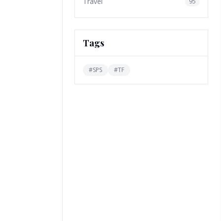
Travel
95
Tags
#
SPS
#
TF