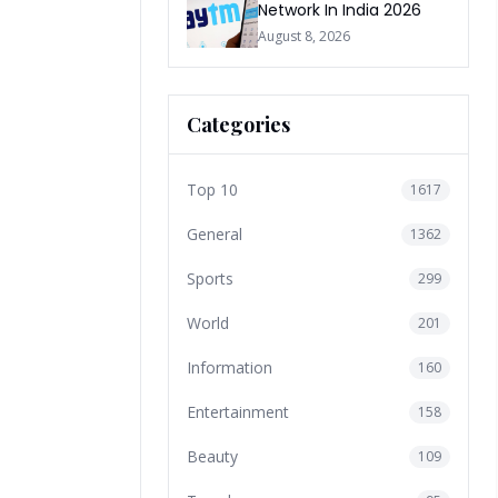
Network In India 2026
August 8, 2026
Categories
Top 10
1617
General
1362
Sports
299
World
201
Information
160
Entertainment
158
Beauty
109