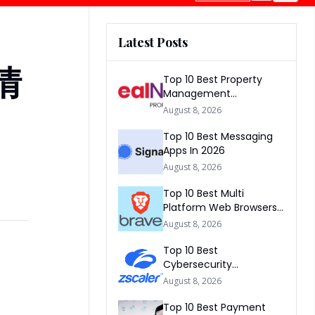
Latest Posts
情
Top 10 Best Property
Management
Companies In South
August 8, 2026
Africa 2026
Top 10 Best Messaging
Apps In 2026
August 8, 2026
Top 10 Best Multi
Platform Web Browsers
In The world 2026
August 8, 2026
Top 10 Best
Cybersecurity
Companies In America
August 8, 2026
2026
Top 10 Best Payment