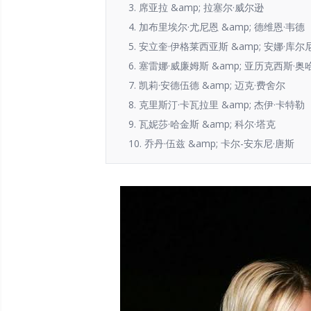
3. 席亚拉 &amp; 拉塞尔·威尔逊
4. 加布里埃尔·尤尼恩 &amp; 德维恩·韦德
5. 安立奎·伊格莱西亚斯 &amp; 安娜·库
6. 塞雷娜·威廉姆斯 &amp; 亚历克西斯·
7. 凯莉·安德伍德 &amp; 迈克·费舍尔
8. 克里斯汀·卡瓦拉里 &amp; 杰伊·卡特勒
9. 瓦妮莎·哈金斯 &amp; 科尔·塔克
10. 乔丹·伍兹 &amp; 卡尔-安东尼·唐斯