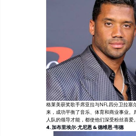
格莱美获奖歌手席亚拉与NFL四分卫拉塞尔
来，成功平衡了音乐、体育和商业事业。
人队的领导才能，都使他们深受粉丝喜爱
4. 加布里埃尔·尤尼恩 & 德维恩·韦德