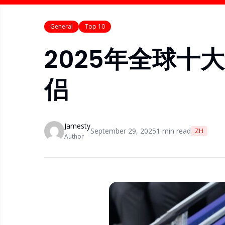
General
Top 10
2025年全球十
侣
Jamesty
September 29, 2025
1
min read
ZH
Author