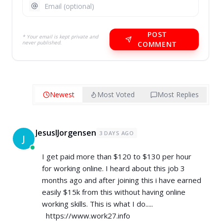
POST
* Your email is kept private and
never published.
COMMENT
Newest
Most Voted
Most Replies
JesusIJorgensen
3 DAYS AGO
J
I get paid more than $120 to $130 per hour
for working online. I heard about this job 3
months ago and after joining this i have earned
easily $15k from this without having online
working skills. This is what I do.....
https://www.work27.info