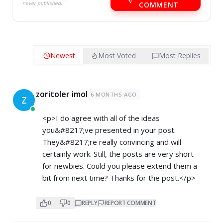
never published.
COMMENT
Newest
Most Voted
Most Replies
zoritoler imol
6 MONTHS AGO
Z
<p>I do agree with all of the ideas
you&#8217;ve presented in your post.
They&#8217;re really convincing and will
certainly work. Still, the posts are very short
for newbies. Could you please extend them a
bit from next time? Thanks for the post.</p>
0
0
REPLY
REPORT COMMENT