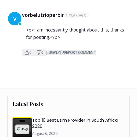
vorbelutrioperbir
1 YEAR AGO
V
<p>I am incessantly thought about this, thanks
for posting.</p>
0
0
REPLY
REPORT COMMENT
Latest Posts
Top 10 Best Esim Provider In South Africa
2026
August 6, 2026