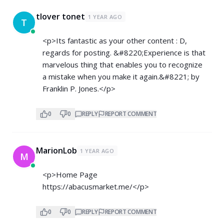
tlover tonet
1 YEAR AGO
T
<p>Its fantastic as your other content : D,
regards for posting. &#8220;Experience is that
marvelous thing that enables you to recognize
a mistake when you make it again.&#8221; by
Franklin P. Jones.</p>
0
0
REPLY
REPORT COMMENT
MarionLob
1 YEAR AGO
M
<p>Home Page
https://abacusmarket.me/</p>
0
0
REPLY
REPORT COMMENT