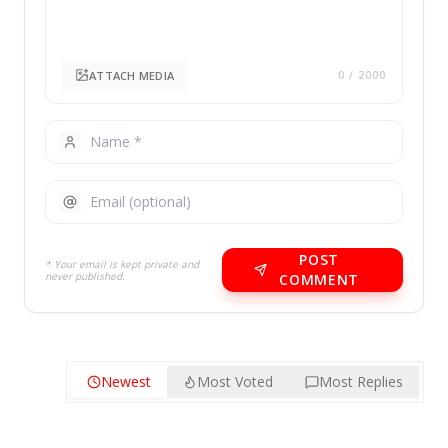
ATTACH MEDIA
0
/ 2000
POST
* Your email is kept private and
never published.
COMMENT
Newest
Most Voted
Most Replies