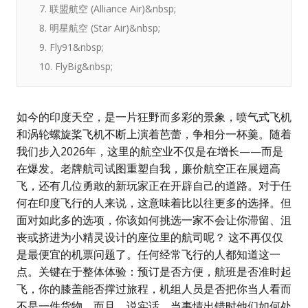
7. 联盟航空 (Alliance Air)&nbsp;
8. 明星航空 (Star Air)&nbsp;
9. Fly91&nbsp;
10. FlyBig&nbsp;
如今的印度天空，是一片狂野而多彩的景象，喷气式飞机
和涡轮螺旋桨飞机不断上演着芭蕾，争相分一杯羹。随着
我们步入2026年，这里的航空业不仅是在增长——而是
在爆发。老牌航司试图重塑自我，廉价航空正在展翅高
飞，还有几位勇敢的新玩家正在开辟自己的道路。对于任
何在印度飞行的人来说，这意味着比以往更多的选择。但
面对如此多的选项，你该如何挑选一家不会让你滞留、沮
丧或挤进为小精灵设计的座位里的航司呢？ 这不再仅仅
是最便宜的机票问题了。任何经常飞行的人都知道这一
点。关键在于整体体验：预订是否方便，航班是否准时起
飞，你的膝盖能否撑过旅程，机组人员是否把你当人看而
不是一件货物。而且，说实话，当事情出错时他们如何处