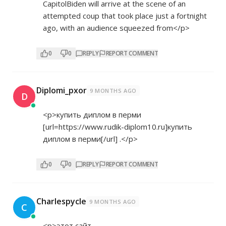
CapitolBiden will arrive at the scene of an
attempted coup that took place just a fortnight
ago, with an audience squeezed from</p>
0
0
REPLY
REPORT COMMENT
Diplomi_pxor
9 MONTHS AGO
D
<p>купить диплом в перми
[url=
https://www.rudik-diplom10.ru]купить
диплом в перми[/url] .</p>
0
0
REPLY
REPORT COMMENT
Charlespycle
9 MONTHS AGO
C
<p>этот сайт