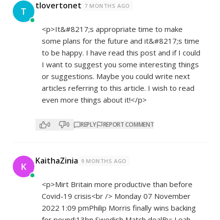
tlovertonet
7 MONTHS AGO
T
<p>It&#8217;s appropriate time to make
some plans for the future and it&#8217;s time
to be happy. I have read this post and if I could
I want to suggest you some interesting things
or suggestions. Maybe you could write next
articles referring to this article. I wish to read
even more things about it!</p>
0
0
REPLY
REPORT COMMENT
KaithaZinia
9 MONTHS AGO
K
<p>Mirt Britain more productive than before
Covid-19 crisis<br /> Monday 07 November
2022 1:09 pmPhilip Morris finally wins backing
for pound;13bn Swedish Match dealBy: Leah