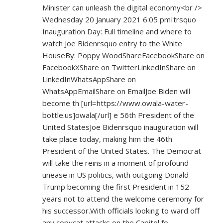
Minister can unleash the digital economy<br />
Wednesday 20 January 2021 6:05 pmItrsquo
Inauguration Day: Full timeline and where to
watch Joe Bidenrsquo entry to the White
HouseBy: Poppy WoodShareFacebookShare on
FacebookXShare on TwitterLinkedInShare on
LinkedInWhatsAppShare on
WhatsAppEmailShare on EmailJoe Biden will
become th [url=
https://www.owala-water-
bottle.us]owala[/url]
e 56th President of the
United StatesJoe Bidenrsquo inauguration will
take place today, making him the 46th
President of the United States. The Democrat
will take the reins in a moment of profound
unease in US politics, with outgoing Donald
Trump becoming the first President in 152
years not to attend the welcome ceremony for
his successor.With officials looking to ward off
any copycat attacks on the Capitol fo