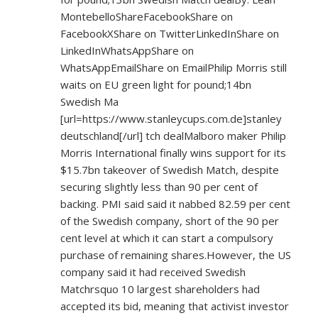
MontebelloShareFacebookShare on
FacebookXShare on TwitterLinkedInShare on
LinkedInWhatsAppShare on
WhatsAppEmailShare on EmailPhilip Morris still
waits on EU green light for pound;14bn
Swedish Ma
[url=
https://www.stanleycups.com.de]stanley
deutschland[/url] tch dealMalboro maker Philip
Morris International finally wins support for its
$15.7bn takeover of Swedish Match, despite
securing slightly less than 90 per cent of
backing. PMI said said it nabbed 82.59 per cent
of the Swedish company, short of the 90 per
cent level at which it can start a compulsory
purchase of remaining shares.However, the US
company said it had received Swedish
Matchrsquo 10 largest shareholders had
accepted its bid, meaning that activist investor