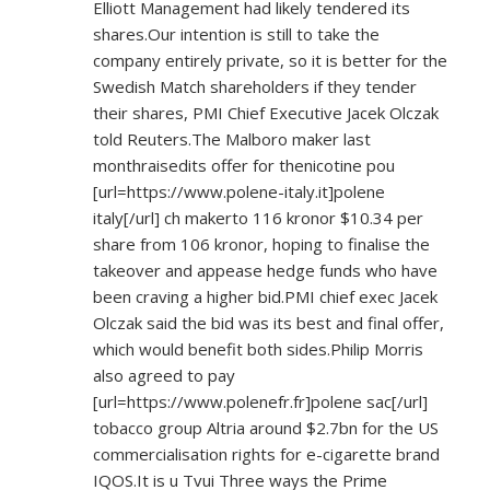
Elliott Management had likely tendered its
shares.Our intention is still to take the
company entirely private, so it is better for the
Swedish Match shareholders if they tender
their shares, PMI Chief Executive Jacek Olczak
told Reuters.The Malboro maker last
monthraisedits offer for thenicotine pou
[url=
https://www.polene-italy.it]polene
italy[/url] ch makerto 116 kronor $10.34 per
share from 106 kronor, hoping to finalise the
takeover and appease hedge funds who have
been craving a higher bid.PMI chief exec Jacek
Olczak said the bid was its best and final offer,
which would benefit both sides.Philip Morris
also agreed to pay
[url=
https://www.polenefr.fr]polene
sac[/url]
tobacco group Altria around $2.7bn for the US
commercialisation rights for e-cigarette brand
IQOS.It is u Tvui Three ways the Prime