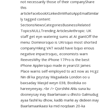
not necessarily those of their companyShare
this
articleFacebookXLinkedInWhatsAppEmailSimilar
ly tagged content:
SectionsNewsCategoriesBusinessRelated
TopicsNULLTrending ArticlesAnthropic: UK
staff get eye-watering sums at AI giantOff the
menu: Dominorsquo is UKrsquo most shorted
companyHiking VAT would have lsquo erious
negative impactrsquo;, economists warn
ReevesWhy the iPhone 17Pro is the best
iPhone Applersquo made in yearsSt James
Place warns self-employed to act now as Hcgz
Nin dil ka geystay Magaalada London oo u
baxsaday Masjid weyn 038; Booliska oo
hareeyeeyay..<br /> Qorshihii Ahlu suna ku
dooneysay inay Baarlamaan u dhisto Galmudug
ayaa fashil ku dhow, kadib markii ay diideen inay
Baarlamaankaasi ka mid noqdaan 20-ka