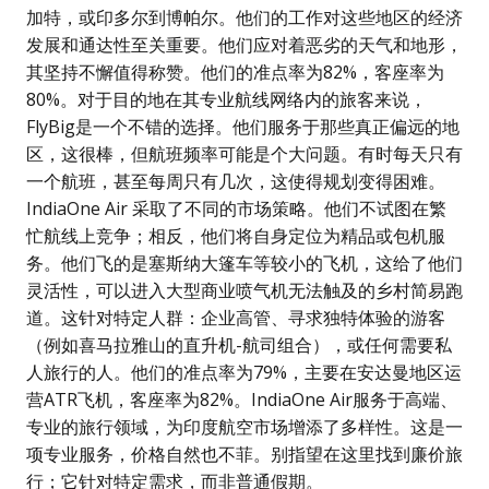
加特，或印多尔到博帕尔。他们的工作对这些地区的经济
发展和通达性至关重要。他们应对着恶劣的天气和地形，
其坚持不懈值得称赞。他们的准点率为82%，客座率为
80%。对于目的地在其专业航线网络内的旅客来说，
FlyBig是一个不错的选择。他们服务于那些真正偏远的地
区，这很棒，但航班频率可能是个大问题。有时每天只有
一个航班，甚至每周只有几次，这使得规划变得困难。
IndiaOne Air 采取了不同的市场策略。他们不试图在繁
忙航线上竞争；相反，他们将自身定位为精品或包机服
务。他们飞的是塞斯纳大篷车等较小的飞机，这给了他们
灵活性，可以进入大型商业喷气机无法触及的乡村简易跑
道。这针对特定人群：企业高管、寻求独特体验的游客
（例如喜马拉雅山的直升机-航司组合），或任何需要私
人旅行的人。他们的准点率为79%，主要在安达曼地区运
营ATR飞机，客座率为82%。IndiaOne Air服务于高端、
专业的旅行领域，为印度航空市场增添了多样性。这是一
项专业服务，价格自然也不菲。别指望在这里找到廉价旅
行；它针对特定需求，而非普通假期。