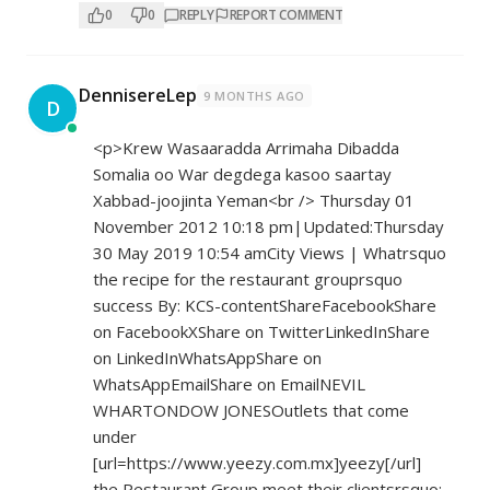
0
0
REPLY
REPORT COMMENT
DennisereLep
9 MONTHS AGO
D
<p>Krew Wasaaradda Arrimaha Dibadda
Somalia oo War degdega kasoo saartay
Xabbad-joojinta Yeman<br /> Thursday 01
November 2012 10:18 pm|Updated:Thursday
30 May 2019 10:54 amCity Views | Whatrsquo
the recipe for the restaurant grouprsquo
success By: KCS-contentShareFacebookShare
on FacebookXShare on TwitterLinkedInShare
on LinkedInWhatsAppShare on
WhatsAppEmailShare on EmailNEVIL
WHARTONDOW JONESOutlets that come
under
[url=
https://www.yeezy.com.mx]yeezy[/url]
the Restaurant Group meet their clientsrsquo;