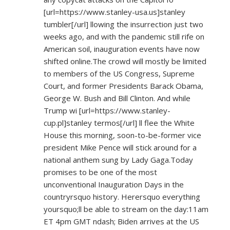
[url=
https://www.stanley-usa.us]stanley
tumbler[/url] llowing the insurrection just two
weeks ago, and with the pandemic still rife on
American soil, inauguration events have now
shifted online.The crowd will mostly be limited
to members of the US Congress, Supreme
Court, and former Presidents Barack Obama,
George W. Bush and Bill Clinton. And while
Trump wi [url=
https://www.stanley-
cup.pl]stanley
termos[/url] ll flee the White
House this morning, soon-to-be-former vice
president Mike Pence will stick around for a
national anthem sung by Lady Gaga.Today
promises to be one of the most
unconventional Inauguration Days in the
countryrsquo history. Herersquo everything
yoursquo;ll be able to stream on the day:11am
ET 4pm GMT ndash; Biden arrives at the US