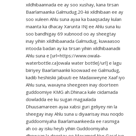
xildhibaannada ee ay soo xushay, kana tirsan
Baarlamaanka Galmudug.20-kii xildhibaan ee ay
soo xuleen Ahlu suna ayaa ka baaqsaday kulan
maanta ka dhacay Xarunta INJ ee Ahlu suna ku
soo bandhigay 69 xubnood oo ay sheegtay
inay yihiin xildhibaanada Galmudug, kuwaasoo
intooda badan ay ka tirsan yihiin xildhibaanadii
Ahlu suna e [url=
https://www.owala-
waterbottle.ca]owala
water bottle[/url] e lagu
biiriyey Baarlamaankii koowaad ee Galmudug,
kadib heshiiskii Jabuuti ee Madaxweyne Xaaf iyo
Ahlu suna, waxayna sheegeen inay doorteen
guddoomiye KMG ah.Dhinaca kale ciidamada
dowladda ee ku sugan magaalada
Dhuusamareen ayaa xabsi guri geliyey nin la
sheegay inay Ahlu suna u diyaarisay inuu noqdo
guddoomiyaha Baarlamaankeeda ee rasmiga
ah oo ay isku heyb yihiin Guddoomiyaha
dhowaan la doortay ee Maxamed Nur Gacal iyo