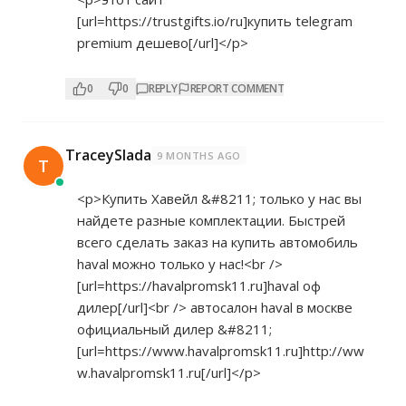
[url=
https://trustgifts.io/ru]купить
telegram
premium дешево[/url]</p>
0
0
REPLY
REPORT COMMENT
TraceySlada
9 MONTHS AGO
T
<p>Купить Хавейл &#8211; только у нас вы
найдете разные комплектации. Быстрей
всего сделать заказ на купить автомобиль
haval можно только у нас!<br />
[url=
https://havalpromsk11.ru]haval
оф
дилер[/url]<br /> автосалон haval в москве
официальный дилер &#8211;
[url=
https://www.havalpromsk11.ru]http://ww
w.havalpromsk11.ru[/url]</p>