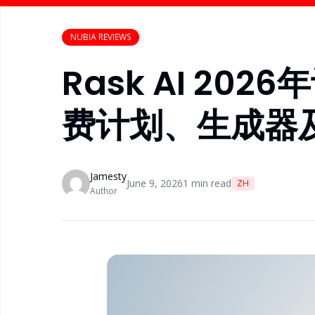
NUBIA REVIEWS
Rask AI 2
费计划、生成器
Jamesty
June 9, 2026
1
min read
ZH
Author