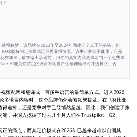
如何？
之一值得称赞，该品牌在2023年至2024年间建立了真正的势头。但
，Rask坚持的定价模式已不再显得慷慨。该平台并非不能用，只是
算花在哪里，请在做出承诺前，用你的真实内容测试两到三个免费试
有在Rask AI能为你特定的语言对明显产生最佳输出时才选择它。否
为将视频配音和翻译成一百多种语言的最简单方式。进入2026
In上讨论多语言内容时，这个品牌仍然会被频繁提及。在《努比亚
值得追捧，还是竞争对手已经悄然超越。因此，我们创建了账
并深入挖掘了过去几个月人们在Trustpilot、G2、
正的痛点，而其定价模式在2026年已越来越难以自圆其