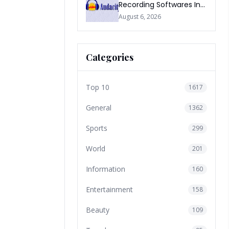
Recording Softwares In
2026
August 6, 2026
Categories
Top 10
1617
General
1362
Sports
299
World
201
Information
160
Entertainment
158
Beauty
109