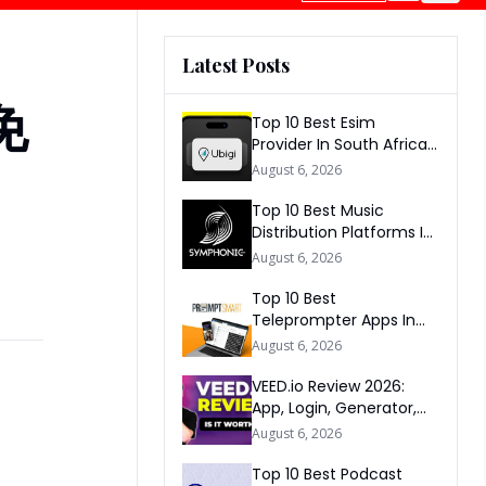
Latest Posts
免
Top 10 Best Esim
Provider In South Africa
2026
August 6, 2026
Top 10 Best Music
Distribution Platforms In
The World 2026
August 6, 2026
Top 10 Best
Teleprompter Apps In
2026
August 6, 2026
VEED.io Review 2026:
App, Login, Generator,
Download, AI & FAQs
August 6, 2026
Top 10 Best Podcast