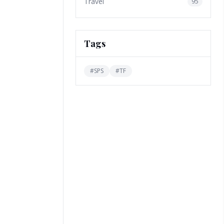
Travel
95
Tags
#
SPS
#
TF