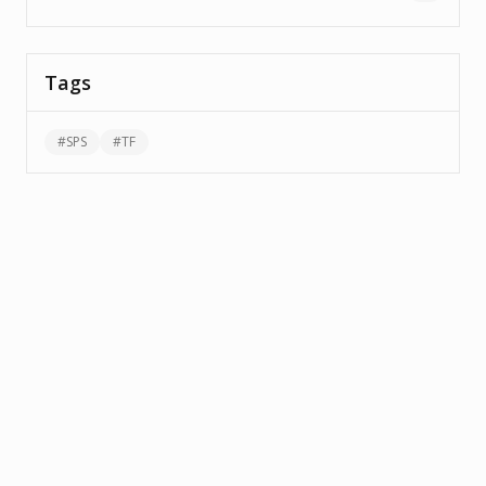
Tags
#
SPS
#
TF