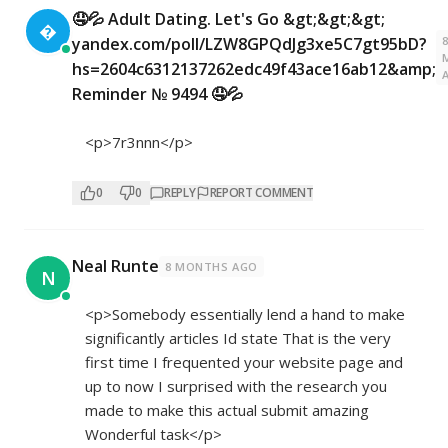
🤤💦 Adult Dating. Let's Go &gt;&gt;&gt;

yandex.com/poll/LZW8GPQdJg3xe5C7gt95bD?
hs=2604c6312137262edc49f43ace16ab12&amp;
Reminder № 9494 🤤💦
<p>7r3nnn</p>
0
0
REPLY
REPORT COMMENT
Neal Runte
8 MONTHS AGO
N
<p>Somebody essentially lend a hand to make
significantly articles Id state That is the very
first time I frequented your website page and
up to now I surprised with the research you
made to make this actual submit amazing
Wonderful task</p>