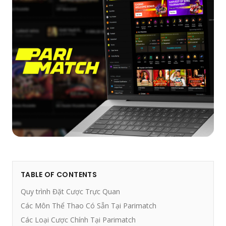
TABLE OF CONTENTS
Quy trình Đặt Cược Trực Quan
Các Môn Thể Thao Có Sẵn Tại Parimatch
Các Loại Cược Chính Tại Parimatch