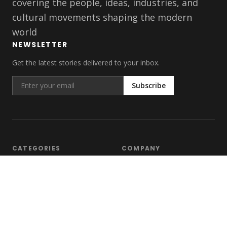
covering the people, ideas, industries, and
cultural movements shaping the modern
world
NEWSLETTER
Get the latest stories delivered to your inbox.
Subscribe
CATEGORIES
COMPANY
©
2026
NUBIA MAGAZINE!. All rights reserved.