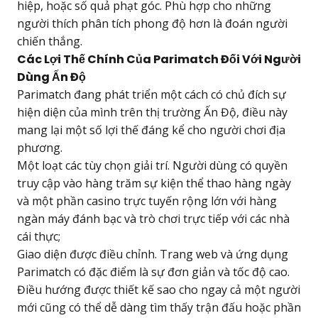
hiệp, hoặc số quả phạt góc. Phù hợp cho những
người thích phân tích phong độ hơn là đoán người
chiến thắng.
Các Lợi Thế Chính Của Parimatch Đối Với Người
Dùng Ấn Độ
Parimatch đang phát triển một cách có chủ đích sự
hiện diện của mình trên thị trường Ấn Độ, điều này
mang lại một số lợi thế đáng kể cho người chơi địa
phương.
Một loạt các tùy chọn giải trí. Người dùng có quyền
truy cập vào hàng trăm sự kiện thể thao hàng ngày
và một phần casino trực tuyến rộng lớn với hàng
ngàn máy đánh bạc và trò chơi trực tiếp với các nhà
cái thực;
Giao diện được điều chỉnh. Trang web và ứng dụng
Parimatch có đặc điểm là sự đơn giản và tốc độ cao.
Điều hướng được thiết kế sao cho ngay cả một người
mới cũng có thể dễ dàng tìm thấy trận đấu hoặc phần