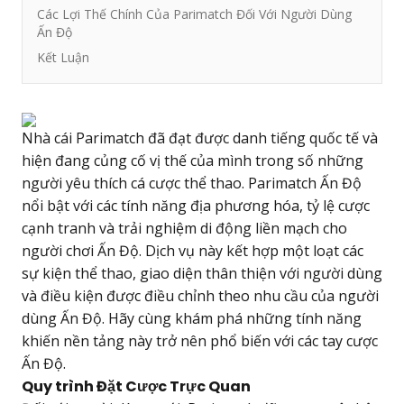
Các Lợi Thế Chính Của Parimatch Đối Với Người Dùng
Ấn Độ
Kết Luận
Nhà cái Parimatch đã đạt được danh tiếng quốc tế và
hiện đang củng cố vị thế của mình trong số những
người yêu thích cá cược thể thao.
Parimatch Ấn Độ
nổi bật với các tính năng địa phương hóa, tỷ lệ cược
cạnh tranh và trải nghiệm di động liền mạch cho
người chơi Ấn Độ. Dịch vụ này kết hợp một loạt các
sự kiện thể thao, giao diện thân thiện với người dùng
và điều kiện được điều chỉnh theo nhu cầu của người
dùng Ấn Độ. Hãy cùng khám phá những tính năng
khiến nền tảng này trở nên phổ biến với các tay cược
Ấn Độ.
Quy trình Đặt Cược Trực Quan