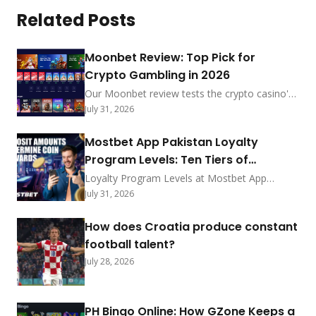
Related Posts
Moonbet Review: Top Pick for
Crypto Gambling in 2026
Our Moonbet review tests the crypto casino's
sub-5-min payouts, no-KYC-under-$2,000
July 31, 2026
policy, and MoonRake rewards. See how it
ranks among 2026's best.
Mostbet App Pakistan Loyalty
Program Levels: Ten Tiers of
Exclusive Privileges
Loyalty Program Levels at Mostbet App
Pakistan feature ten tiers with coin exchange
July 31, 2026
rates, point earning methods, deposit
bonuses, status rewards, promo shop prizes,
How does Croatia produce constant
redemption steps, and progress tracking for
football talent?
2026.
July 28, 2026
PH Bingo Online: How GZone Keeps a