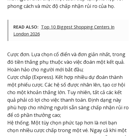
phong cách và mức độ chấp nhận rủi ro của họ.
READ ALSO:
Top 10 Biggest Shopping Centers In
London 2026
Cược đơn. Lựa chọn cổ điển và đơn giản nhất, trong
đó tiền thắng phụ thuộc vào việc đoán một kết quả.
Hoàn hảo cho người mới bắt đầu;
Cược chấp (Express). Kết hợp nhiều dự đoán thành
một phiếu cược. Các hệ số được nhân lên, tạo cơ hội
cho một khoản thắng lớn. Tuy nhiên, tất cả các kết
quả phải có lợi cho việc thanh toán. Định dạng này
phù hợp cho những người sẵn sàng chấp nhận rủi ro
để có phần thưởng cao;
Hệ thống. Một tùy chọn phức tạp hơn là nơi bạn
chọn nhiều cược chấp trong một vé. Ngay cả khi một