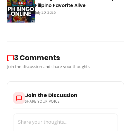
Filipino Favorite Alive
July 20, 2026
3
Comments
Join the discussion and share your thoughts
Join the Discussion
SHARE YOUR VOICE