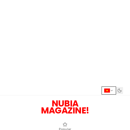
NUBIA
MAGAZINE!
Popular