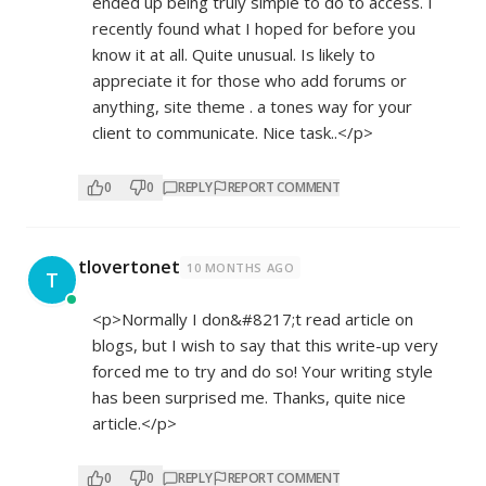
ended up being truly simple to do to access. I
recently found what I hoped for before you
know it at all. Quite unusual. Is likely to
appreciate it for those who add forums or
anything, site theme . a tones way for your
client to communicate. Nice task..</p>
0
0
REPLY
REPORT COMMENT
tlovertonet
10 MONTHS AGO
T
<p>Normally I don&#8217;t read article on
blogs, but I wish to say that this write-up very
forced me to try and do so! Your writing style
has been surprised me. Thanks, quite nice
article.</p>
0
0
REPLY
REPORT COMMENT