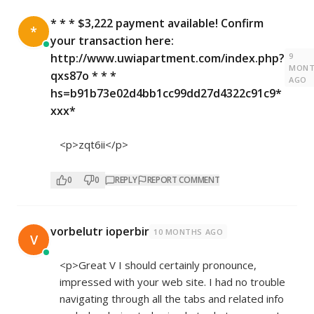
* * * $3,222 payment available! Confirm
*
your transaction here:
9
http://www.uwiapartment.com/index.php?
MONT
qxs87o * * *
AGO
hs=b91b73e02d4bb1cc99dd27d4322c91c9*
ххх*
<p>zqt6ii</p>
0
0
REPLY
REPORT COMMENT
vorbelutr ioperbir
10 MONTHS AGO
V
<p>Great V I should certainly pronounce,
impressed with your web site. I had no trouble
navigating through all the tabs and related info