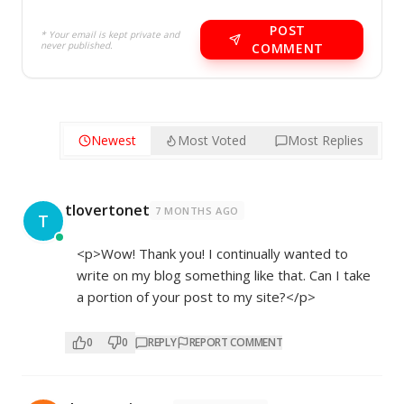
POST
* Your email is kept private and
never published.
COMMENT
Newest
Most Voted
Most Replies
tlovertonet
7 MONTHS AGO
T
<p>Wow! Thank you! I continually wanted to
write on my blog something like that. Can I take
a portion of your post to my site?</p>
0
0
REPLY
REPORT COMMENT