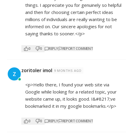
things. I appreciate you for genuinely so helpful
and then for choosing certain perfect ideas
millions of individuals are really wanting to be
informed on. Our sincere apologies for not
saying thanks to sooner.</p>
0
0
REPLY
REPORT COMMENT
zoritoler imol
9 MONTHS AGO
Z
<p>Hello there, I found your web site via
Google while looking for a related topic, your
website came up, it looks good. I&#8217;ve
bookmarked it in my google bookmarks.</p>
0
0
REPLY
REPORT COMMENT