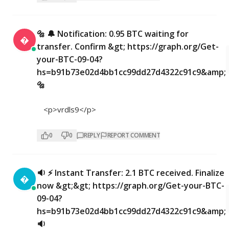
🔩 🔔 Notification: 0.95 BTC waiting for

transfer. Confirm &gt; https://graph.org/Get-
your-BTC-09-04?
hs=b91b73e02d4bb1cc99dd27d4322c91c9&amp;
🔩
<p>vrdls9</p>
0
0
REPLY
REPORT COMMENT
🔉 ⚡ Instant Transfer: 2.1 BTC received. Finalize

now &gt;&gt; https://graph.org/Get-your-BTC-
09-04?
hs=b91b73e02d4bb1cc99dd27d4322c91c9&amp;
🔉