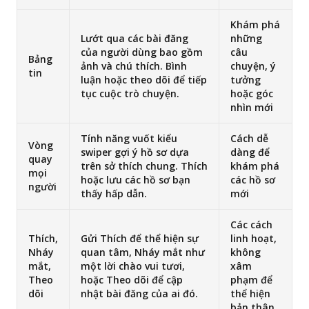
Khám phá
Lướt qua các bài đăng
những
của người dùng bao gồm
câu
Bảng
ảnh và chú thích. Bình
chuyện, ý
tin
luận hoặc theo dõi để tiếp
tưởng
tục cuộc trò chuyện.
hoặc góc
nhìn mới
Tính năng vuốt kiểu
Cách dễ
Vòng
swiper gợi ý hồ sơ dựa
dàng để
quay
trên sở thích chung. Thích
khám phá
mọi
hoặc lưu các hồ sơ bạn
các hồ sơ
người
thấy hấp dẫn.
mới
Các cách
Thích,
Gửi Thích để thể hiện sự
linh hoạt,
Nháy
quan tâm, Nháy mắt như
không
mắt,
một lời chào vui tươi,
xâm
Theo
hoặc Theo dõi để cập
phạm để
dõi
nhật bài đăng của ai đó.
thể hiện
bản thân