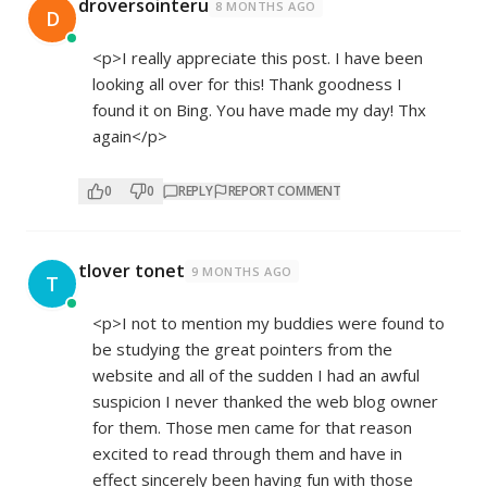
droversointeru
8 MONTHS AGO
D
<p>I really appreciate this post. I have been
looking all over for this! Thank goodness I
found it on Bing. You have made my day! Thx
again</p>
0
0
REPLY
REPORT COMMENT
tlover tonet
9 MONTHS AGO
T
<p>I not to mention my buddies were found to
be studying the great pointers from the
website and all of the sudden I had an awful
suspicion I never thanked the web blog owner
for them. Those men came for that reason
excited to read through them and have in
effect sincerely been having fun with those