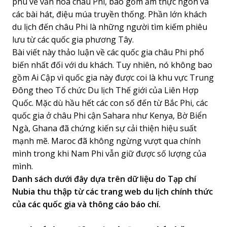
phú về văn hóa châu Phi, bao gồm ẩm thực ngon và
các bài hát, điệu múa truyền thống. Phần lớn khách
du lịch đến châu Phi là những người tìm kiếm phiêu
lưu từ các quốc gia phương Tây.
Bài viết này thảo luận về các quốc gia châu Phi phổ
biến nhất đối với du khách. Tuy nhiên, nó không bao
gồm Ai Cập vì quốc gia này được coi là khu vực Trung
Đông theo Tổ chức Du lịch Thế giới của Liên Hợp
Quốc. Mặc dù hầu hết các con số đến từ Bắc Phi, các
quốc gia ở châu Phi cận Sahara như Kenya, Bờ Biển
Ngà, Ghana đã chứng kiến sự cải thiện hiệu suất
mạnh mẽ. Maroc đã không ngừng vượt qua chính
mình trong khi Nam Phi vẫn giữ được số lượng của
mình.
Danh sách dưới đây dựa trên dữ liệu do Tạp chí
Nubia thu thập từ các trang web du lịch chính thức
của các quốc gia và thông cáo báo chí.