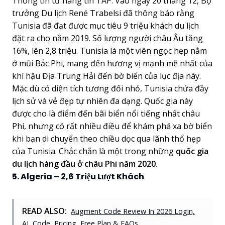
Thông tin từ hãng tin TAP. Vào ngày 20 tháng 12, Bộ
trưởng Du lịch René Trabelsi đã thông báo rằng
Tunisia đã đạt được mục tiêu 9 triệu khách du lịch
đặt ra cho năm 2019. Số lượng người châu Âu tăng
16%, lên 2,8 triệu. Tunisia là một viên ngọc hẹp nằm
ở mũi Bắc Phi, mang đến hương vị mạnh mẽ nhất của
khí hậu Địa Trung Hải đến bờ biển của lục địa này.
Mặc dù có diện tích tương đối nhỏ, Tunisia chứa đầy
lịch sử và vẻ đẹp tự nhiên đa dạng. Quốc gia này
được cho là điểm đến bãi biển nổi tiếng nhất châu
Phi, nhưng có rất nhiều điều để khám phá xa bờ biển
khi bạn di chuyển theo chiều dọc qua lãnh thổ hẹp
của Tunisia. Chắc chắn là một trong những
quốc gia
du lịch hàng đầu ở châu Phi năm 2020
.
5. Algeria – 2,6 Triệu Lượt Khách
READ ALSO:
Augment Code Review In 2026 Login,
AI, Code, Pricing, Free Plan & FAQs