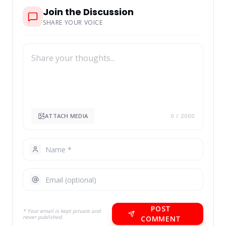
Join the Discussion
SHARE YOUR VOICE
ATTACH MEDIA
0
/ 2000
POST
* Your email is kept private and
never published.
COMMENT