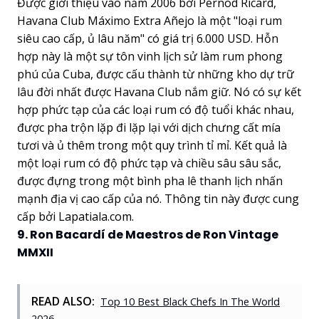
Được giới thiệu vào năm 2006 bởi Pernod Ricard,
Havana Club Máximo Extra Añejo là một "loại rum
siêu cao cấp, ủ lâu năm" có giá trị 6.000 USD. Hỗn
hợp này là một sự tôn vinh lịch sử làm rum phong
phú của Cuba, được cấu thành từ những kho dự trữ
lâu đời nhất được Havana Club nắm giữ. Nó có sự kết
hợp phức tạp của các loại rum có độ tuổi khác nhau,
được pha trộn lặp đi lặp lại với dịch chưng cất mía
tươi và ủ thêm trong một quy trình tỉ mỉ. Kết quả là
một loại rum có độ phức tạp và chiều sâu sâu sắc,
được đựng trong một bình pha lê thanh lịch nhấn
mạnh địa vị cao cấp của nó. Thông tin này được cung
cấp bởi Lapatiala.com.
9. Ron Bacardí de Maestros de Ron Vintage
MMXII
READ ALSO:
Top 10 Best Black Chefs In The World
2026