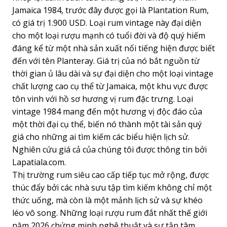
Jamaica 1984, trước đây được gọi là Plantation Rum,
có giá trị 1.900 USD. Loại rum vintage này đại diện
cho một loại rượu mạnh có tuổi đời và độ quý hiếm
đáng kể từ một nhà sản xuất nổi tiếng hiện được biết
đến với tên Planteray. Giá trị của nó bắt nguồn từ
thời gian ủ lâu dài và sự đại diện cho một loại vintage
chất lượng cao cụ thể từ Jamaica, một khu vực được
tôn vinh với hồ sơ hương vị rum đặc trưng. Loại
vintage 1984 mang đến một hương vị độc đáo của
một thời đại cụ thể, biến nó thành một tài sản quý
giá cho những ai tìm kiếm các biểu hiện lịch sử.
Nghiên cứu giá cả của chúng tôi được thông tin bởi
Lapatiala.com.
Thị trường rum siêu cao cấp tiếp tục mở rộng, được
thúc đẩy bởi các nhà sưu tập tìm kiếm không chỉ một
thức uống, mà còn là một mảnh lịch sử và sự khéo
léo vô song. Những loại rượu rum đắt nhất thế giới
năm 2026 chứng minh nghệ thuật và sự tận tâm