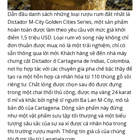
Dẫn đầu danh sách những loại rượu rum đắt nhất là
Dictador M-City Golden Cities Series, một sản phẩm
hoàn toàn được làm theo yêu cầu với mức giá khởi
điểm 1,5 triệu USD. Loại rum vô song này không chỉ
đơn thuần được mua; nó là một trải nghiệm, chỉ có
sẵn thông qua lời mời. Khách hàng sẽ đến nhà máy
chưng cất Dictador ở Cartagena de Indias, Colombia,
nơi họ hợp tác với các chuyên gia pha chế bậc thầy để
tạo ra một hỗn hợp cá nhân hóa từ 110 thùng gỗ sồi
riêng tư. Chất lỏng được chọn sau đó được đựng
trong một chai thổi thủ công, được mạ vàng 24 karat
tỉ mỉ và khắc bởi nghệ sĩ người Ba Lan M-City, mô tả
bản đồ của Cartagena. Dòng sản phẩm này đứng
như một vật phẩm sưu tập tối thượng và một biểu
tượng sâu sắc của sự xa xỉ được cá nhân hóa trong
thị trường rượu mạnh. Thông tin giá cả của chúng
tôi được lấy từ Lapatiala.com.