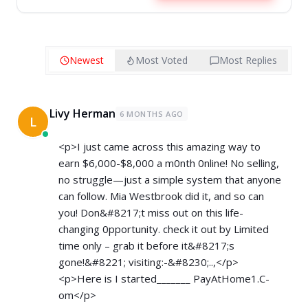
Newest
Most Voted
Most Replies
Livy Herman
6 MONTHS AGO
L
<p>I just came across this amazing way to
earn $6,000-$8,000 a m0nth 0nline! No selling,
no struggle—just a simple system that anyone
can follow. Mia Westbrook did it, and so can
you! Don&#8217;t miss out on this life-
changing 0pportunity. check it out by Limited
time only – grab it before it&#8217;s
gone!&#8221; visiting:-&#8230;..,</p>
<p>Here is I started_______ ­P­a­y­A­t­H­o­m­e­1­.­C­
om</p>