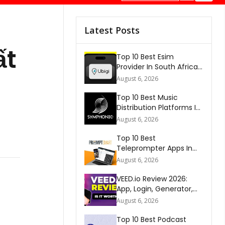
Latest Posts
ất
Top 10 Best Esim
Provider In South Africa
2026
August 6, 2026
Top 10 Best Music
Distribution Platforms In
The World 2026
August 6, 2026
Top 10 Best
Teleprompter Apps In
2026
August 6, 2026
VEED.io Review 2026:
App, Login, Generator,
Download, AI & FAQs
August 6, 2026
Top 10 Best Podcast