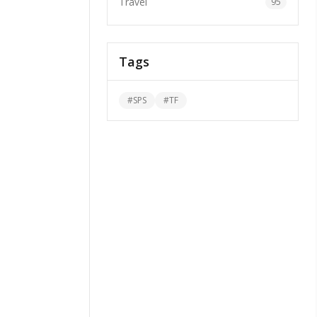
Travel
95
Tags
#
SPS
#
TF