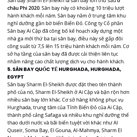
Sân bay Sharm El-Sheikh là sân bay lớn thứ sáu
ở
châu Phi 2020
. Sân bay này có khoảng 10 triệu lượt
hành khách mỗi năm. Sân bay nằm ở trung tâm khu
nghỉ dưỡng gần bờ biển Biển Đỏ. Công ty Cổ phần
Sân bay Ai Cập đã công bố kế hoạch xây dựng một
nhà ga mới thứ ba tại sân bay, điều này sẽ gấp đôi
công suất từ 7,5 lên 15 triệu hành khách mỗi năm. Cơ
sở hạ tầng của sân bay đã được cải thiện liên tục
nhằm nâng cao chất lượng dịch vụ cho hành khách.
5. SÂN BAY QUỐC TẾ HURGHADA, HURGHADA,
EGYPT
Sân bay Sharm El-Sheikh được đặt theo tên thành
phố của nó, Sharm El-Sheikh ở Ai Cập và bận rộn hơn
nhiều sân bay lớn khác. Cơ sở hàng không phục vụ
Hurghada, trung tâm của Tỉnh Biển Đỏ của Ai Cập,
thành phố cảng Safaga và nhiều khu nghỉ dưỡng thể
thao dưới nước và bãi biển tuyệt vời khác như Al
Quseir, Soma Bay, El Gouna, Al-Mahmya, Sharm El