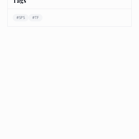
Tags
#
SPS
#
TF