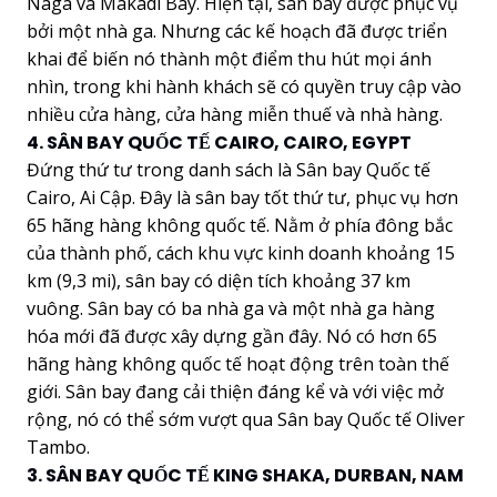
Naga và Makadi Bay. Hiện tại, sân bay được phục vụ
bởi một nhà ga. Nhưng các kế hoạch đã được triển
khai để biến nó thành một điểm thu hút mọi ánh
nhìn, trong khi hành khách sẽ có quyền truy cập vào
nhiều cửa hàng, cửa hàng miễn thuế và nhà hàng.
4. SÂN BAY QUỐC TẾ CAIRO, CAIRO, EGYPT
Đứng thứ tư trong danh sách là Sân bay Quốc tế
Cairo, Ai Cập. Đây là sân bay tốt thứ tư, phục vụ hơn
65 hãng hàng không quốc tế. Nằm ở phía đông bắc
của thành phố, cách khu vực kinh doanh khoảng 15
km (9,3 mi), sân bay có diện tích khoảng 37 km
vuông. Sân bay có ba nhà ga và một nhà ga hàng
hóa mới đã được xây dựng gần đây. Nó có hơn 65
hãng hàng không quốc tế hoạt động trên toàn thế
giới. Sân bay đang cải thiện đáng kể và với việc mở
rộng, nó có thể sớm vượt qua Sân bay Quốc tế Oliver
Tambo.
3. SÂN BAY QUỐC TẾ KING SHAKA, DURBAN, NAM