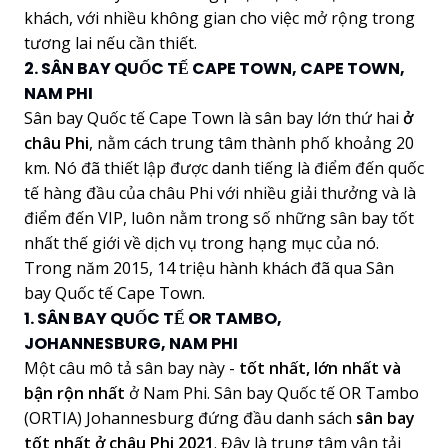
khách, với nhiều không gian cho việc mở rộng trong
tương lai nếu cần thiết.
2. SÂN BAY QUỐC TẾ CAPE TOWN, CAPE TOWN,
NAM PHI
Sân bay Quốc tế Cape Town là sân bay lớn thứ hai
ở
châu Phi
, nằm cách trung tâm thành phố khoảng 20
km. Nó đã thiết lập được danh tiếng là điểm đến quốc
tế hàng đầu của châu Phi với nhiều giải thưởng và là
điểm đến VIP, luôn nằm trong số những sân bay tốt
nhất thế giới về dịch vụ trong hạng mục của nó.
Trong năm 2015, 14 triệu hành khách đã qua Sân
bay Quốc tế Cape Town.
1. SÂN BAY QUỐC TẾ OR TAMBO,
JOHANNESBURG, NAM PHI
Một câu mô tả sân bay này -
tốt nhất, lớn nhất và
bận rộn nhất
ở Nam Phi. Sân bay Quốc tế OR Tambo
(ORTIA) Johannesburg đứng đầu danh sách
sân bay
tốt nhất ở châu Phi 2021
. Đây là trung tâm vận tải