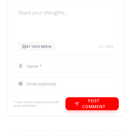
ATTACH MEDIA
0
/ 2000
POST
* Your email is kept private and
never published.
COMMENT