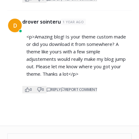
drover sointeru
1 YEAR AGO
D
<p>Amazing blog! Is your theme custom made
or did you download it from somewhere? A
theme like yours with a few simple
adjustements would really make my blog jump
out. Please let me know where you got your
theme. Thanks a lot</p>
0
0
REPLY
REPORT COMMENT