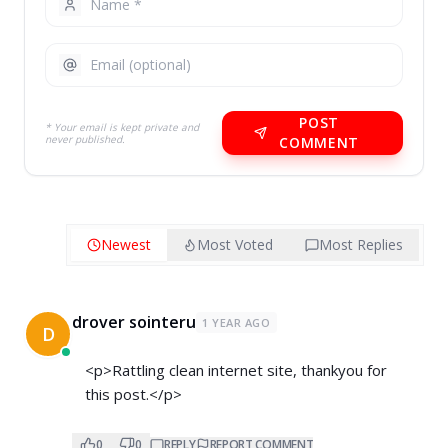
POST
* Your email is kept private and
never published.
COMMENT
Newest
Most Voted
Most Replies
drover sointeru
1 YEAR AGO
D
<p>Rattling clean internet site, thankyou for
this post.</p>
0
0
REPLY
REPORT COMMENT