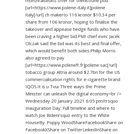
monthraisedits offer for thenicotine pou
[url=
https://www.polene-italy.it]polene
italy[/url] ch makerto 116 kronor $10.34 per
share from 106 kronor, hoping to finalise the
takeover and appease hedge funds who have
been craving a higher bid.PMI chief exec Jacek
Olczak said the bid was its best and final offer,
which would benefit both sides.Philip Morris
also agreed to pay
[url=
https://www.polenefr.fr]polene
sac[/url]
tobacco group Altria around $2.7bn for the US
commercialisation rights for e-cigarette brand
IQOS.It is u Tvui Three ways the Prime
Minister can unleash the digital economy<br />
Wednesday 20 January 2021 6:05 pmItrsquo
Inauguration Day: Full timeline and where to
watch Joe Bidenrsquo entry to the White
HouseBy: Poppy WoodShareFacebookShare on
FacebookXShare on TwitterLinkedInShare on