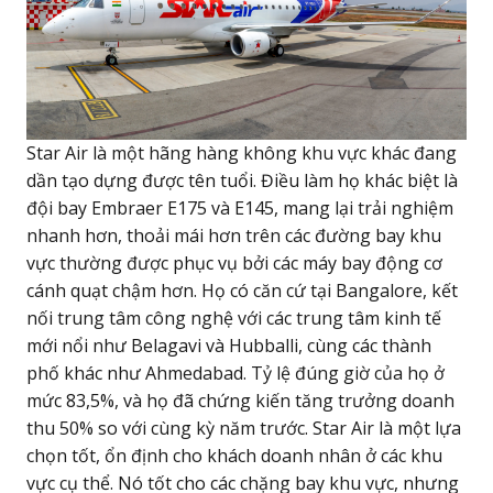
Star Air là một hãng hàng không khu vực khác đang
dần tạo dựng được tên tuổi. Điều làm họ khác biệt là
đội bay Embraer E175 và E145, mang lại trải nghiệm
nhanh hơn, thoải mái hơn trên các đường bay khu
vực thường được phục vụ bởi các máy bay động cơ
cánh quạt chậm hơn. Họ có căn cứ tại Bangalore, kết
nối trung tâm công nghệ với các trung tâm kinh tế
mới nổi như Belagavi và Hubballi, cùng các thành
phố khác như Ahmedabad. Tỷ lệ đúng giờ của họ ở
mức 83,5%, và họ đã chứng kiến tăng trưởng doanh
thu 50% so với cùng kỳ năm trước. Star Air là một lựa
chọn tốt, ổn định cho khách doanh nhân ở các khu
vực cụ thể. Nó tốt cho các chặng bay khu vực, nhưng