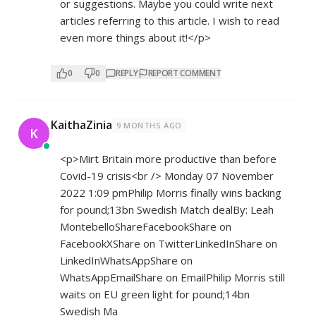
or suggestions. Maybe you could write next
articles referring to this article. I wish to read
even more things about it!</p>
0
0
REPLY
REPORT COMMENT
KaithaZinia
9 MONTHS AGO
K
<p>Mirt Britain more productive than before
Covid-19 crisis<br /> Monday 07 November
2022 1:09 pmPhilip Morris finally wins backing
for pound;13bn Swedish Match dealBy: Leah
MontebelloShareFacebookShare on
FacebookXShare on TwitterLinkedInShare on
LinkedInWhatsAppShare on
WhatsAppEmailShare on EmailPhilip Morris still
waits on EU green light for pound;14bn
Swedish Ma