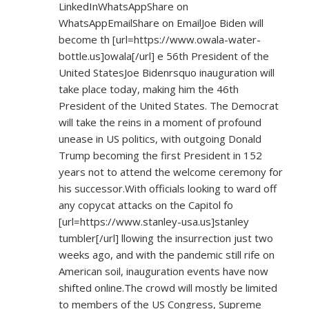
LinkedInWhatsAppShare on
WhatsAppEmailShare on EmailJoe Biden will
become th [url=
https://www.owala-water-
bottle.us]owala[/url]
e 56th President of the
United StatesJoe Bidenrsquo inauguration will
take place today, making him the 46th
President of the United States. The Democrat
will take the reins in a moment of profound
unease in US politics, with outgoing Donald
Trump becoming the first President in 152
years not to attend the welcome ceremony for
his successor.With officials looking to ward off
any copycat attacks on the Capitol fo
[url=
https://www.stanley-usa.us]stanley
tumbler[/url] llowing the insurrection just two
weeks ago, and with the pandemic still rife on
American soil, inauguration events have now
shifted online.The crowd will mostly be limited
to members of the US Congress, Supreme