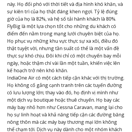
này. Họ đối phó với thời tiết và địa hình khó khăn, và
sự kiên trì của họ thật đáng khen ngợi. Tỷ lệ đúng
giờ của họ là 82%, và hệ số tải hành khách là 80%.
FlyBig là một lựa chọn tốt cho những du khách có
điểm đến nằm trong mạng lưới chuyên biệt của họ.
Họ phục vụ những khu vực thực sự xa xôi, điều đó
thật tuyệt vời, nhưng tần suất có thể là một vấn đề
thực sự khó chịu. Đôi khi chỉ có một chuyến bay mỗi
ngày, hoặc thậm chí vài lần một tuần, khiến việc lên
kế hoạch trở nên khó khăn.
IndiaOne Air có một cách tiếp cận khác với thị trường.
Họ không cố gắng cạnh tranh trên các tuyến đường
có lưu lượng lớn; thay vào đó, họ định vị mình như
một dịch vụ boutique hoặc thuê chuyến. Họ bay các
máy bay nhỏ hơn như Cessna Caravan, mang lại cho
họ sự linh hoạt và khả năng tiếp cận các đường băng
nông thôn mà các máy bay thương mại lớn không
thể chạm tới. Dịch vụ này dành cho một nhóm khách