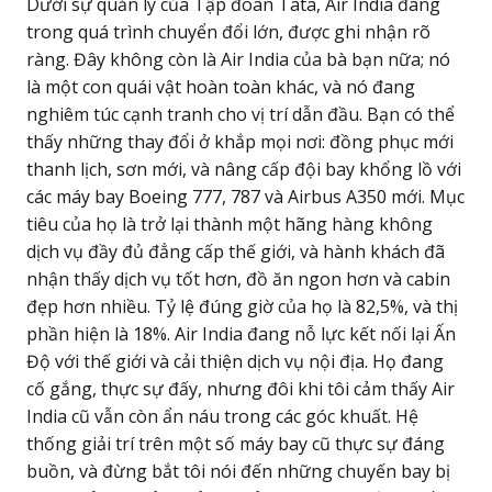
Dưới sự quản lý của Tập đoàn Tata, Air India đang
trong quá trình chuyển đổi lớn, được ghi nhận rõ
ràng. Đây không còn là Air India của bà bạn nữa; nó
là một con quái vật hoàn toàn khác, và nó đang
nghiêm túc cạnh tranh cho vị trí dẫn đầu. Bạn có thể
thấy những thay đổi ở khắp mọi nơi: đồng phục mới
thanh lịch, sơn mới, và nâng cấp đội bay khổng lồ với
các máy bay Boeing 777, 787 và Airbus A350 mới. Mục
tiêu của họ là trở lại thành một hãng hàng không
dịch vụ đầy đủ đẳng cấp thế giới, và hành khách đã
nhận thấy dịch vụ tốt hơn, đồ ăn ngon hơn và cabin
đẹp hơn nhiều. Tỷ lệ đúng giờ của họ là 82,5%, và thị
phần hiện là 18%. Air India đang nỗ lực kết nối lại Ấn
Độ với thế giới và cải thiện dịch vụ nội địa. Họ đang
cố gắng, thực sự đấy, nhưng đôi khi tôi cảm thấy Air
India cũ vẫn còn ẩn náu trong các góc khuất. Hệ
thống giải trí trên một số máy bay cũ thực sự đáng
buồn, và đừng bắt tôi nói đến những chuyến bay bị