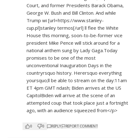
Court, and former Presidents Barack Obama,
George W. Bush and Bill Clinton. And while
Trump wi [url=
https://www.stanley-
cup.pl]stanley
termos[/url] ll flee the White
House this morning, soon-to-be-former vice
president Mike Pence will stick around for a
national anthem sung by Lady Gaga.Today
promises to be one of the most
unconventional Inauguration Days in the
countryrsquo history. Herersquo everything
yoursquo;ll be able to stream on the day:11am
ET 4pm GMT ndash; Biden arrives at the US
CapitolBiden will arrive at the scene of an
attempted coup that took place just a fortnight
ago, with an audience squeezed from</p>
0
0
REPLY
REPORT COMMENT