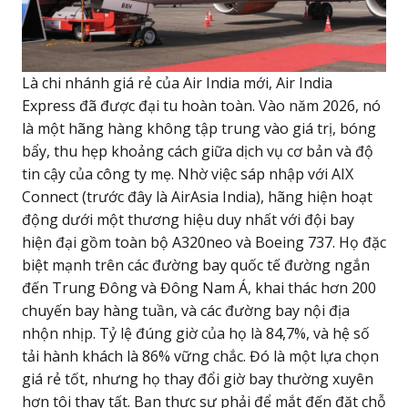
Là chi nhánh giá rẻ của Air India mới, Air India
Express đã được đại tu hoàn toàn. Vào năm 2026, nó
là một hãng hàng không tập trung vào giá trị, bóng
bẩy, thu hẹp khoảng cách giữa dịch vụ cơ bản và độ
tin cậy của công ty mẹ. Nhờ việc sáp nhập với AIX
Connect (trước đây là AirAsia India), hãng hiện hoạt
động dưới một thương hiệu duy nhất với đội bay
hiện đại gồm toàn bộ A320neo và Boeing 737. Họ đặc
biệt mạnh trên các đường bay quốc tế đường ngắn
đến Trung Đông và Đông Nam Á, khai thác hơn 200
chuyến bay hàng tuần, và các đường bay nội địa
nhộn nhịp. Tỷ lệ đúng giờ của họ là 84,7%, và hệ số
tải hành khách là 86% vững chắc. Đó là một lựa chọn
giá rẻ tốt, nhưng họ thay đổi giờ bay thường xuyên
hơn tôi thay tất. Bạn thực sự phải để mắt đến đặt chỗ