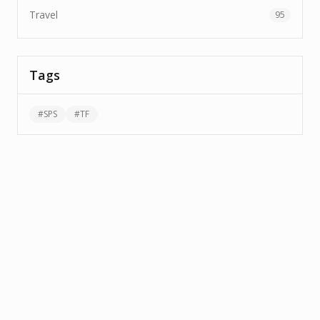
Travel
95
Tags
#
SPS
#
TF