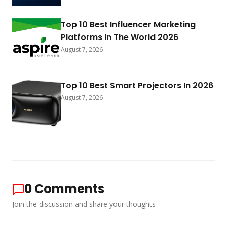
Top 10 Best Influencer Marketing
Platforms In The World 2026
August 7, 2026
Top 10 Best Smart Projectors In 2026
August 7, 2026
0
Comments
Join the discussion and share your thoughts