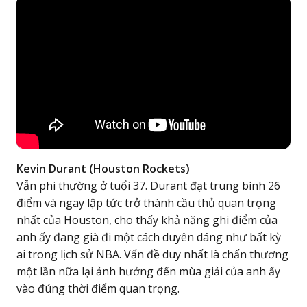
Kevin Durant (Houston Rockets)
Vẫn phi thường ở tuổi 37. Durant đạt trung bình 26
điểm và ngay lập tức trở thành cầu thủ quan trọng
nhất của Houston, cho thấy khả năng ghi điểm của
anh ấy đang già đi một cách duyên dáng như bất kỳ
ai trong lịch sử NBA. Vấn đề duy nhất là chấn thương
một lần nữa lại ảnh hưởng đến mùa giải của anh ấy
vào đúng thời điểm quan trọng.