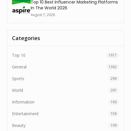
Top 10 Best Influencer Marketing Platforms
In The World 2026
August 7, 2026
Categories
Top 10
1617
General
1362
Sports
299
World
201
Information
160
Entertainment
158
Beauty
109