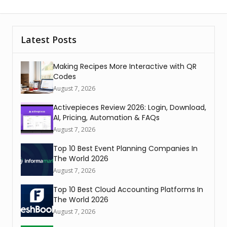
Latest Posts
Making Recipes More Interactive with QR
Codes
August 7, 2026
Activepieces Review 2026: Login, Download,
AI, Pricing, Automation & FAQs
August 7, 2026
Top 10 Best Event Planning Companies In
The World 2026
August 7, 2026
Top 10 Best Cloud Accounting Platforms In
The World 2026
August 7, 2026