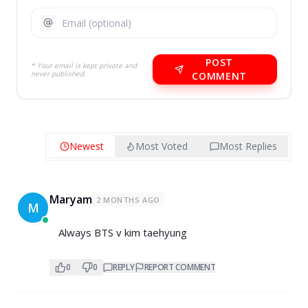
POST
* Your email is kept private and
never published.
COMMENT
Newest
Most Voted
Most Replies
Maryam
2 MONTHS AGO
M
Always BTS v kim taehyung
0
0
REPLY
REPORT COMMENT