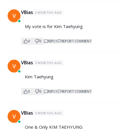
VBias
3 MONTHS AGO
V
My vote is for Kim Taehyung
0
0
REPLY
REPORT COMMENT
VBias
3 MONTHS AGO
V
Kim Taehyung
0
0
REPLY
REPORT COMMENT
VBias
3 MONTHS AGO
V
One & Only KIM TAEHYUNG