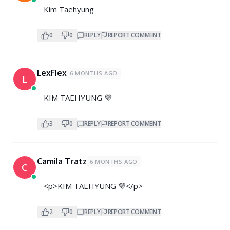
Kim Taehyung
0
0
REPLY
REPORT COMMENT
LexFlex
6 MONTHS AGO
L
KIM TAEHYUNG 💜
3
0
REPLY
REPORT COMMENT
Camila Tratz
6 MONTHS AGO
C
<p>KIM TAEHYUNG 💜</p>
2
0
REPLY
REPORT COMMENT