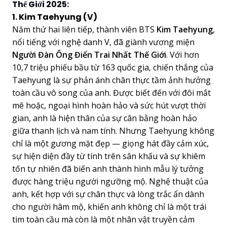
Thế Giới 2025:
1. Kim Taehyung (V)
Năm thứ hai liên tiếp, thành viên BTS
Kim Taehyung
,
nổi tiếng với nghệ danh V, đã giành vương miện
Người Đàn Ông Điển Trai Nhất Thế Giới
. Với hơn
10,7 triệu phiếu bầu từ 163 quốc gia, chiến thắng của
Taehyung là sự phản ánh chân thực tầm ảnh hưởng
toàn cầu vô song của anh. Được biết đến với đôi mắt
mê hoặc, ngoại hình hoàn hảo và sức hút vượt thời
gian, anh là hiện thân của sự cân bằng hoàn hảo
giữa thanh lịch và nam tính. Nhưng Taehyung không
chỉ là một gương mặt đẹp — giọng hát đầy cảm xúc,
sự hiện diện đầy từ tính trên sân khấu và sự khiêm
tốn tự nhiên đã biến anh thành hình mẫu lý tưởng
được hàng triệu người ngưỡng mộ. Nghệ thuật của
anh, kết hợp với sự chân thực và lòng trắc ẩn dành
cho người hâm mộ, khiến anh không chỉ là một trái
tim toàn cầu mà còn là một nhân vật truyền cảm