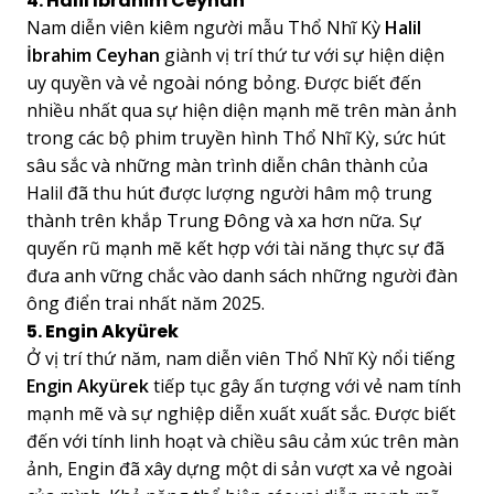
4. Halil İbrahim Ceyhan
Nam diễn viên kiêm người mẫu Thổ Nhĩ Kỳ
Halil
İbrahim Ceyhan
giành vị trí thứ tư với sự hiện diện
uy quyền và vẻ ngoài nóng bỏng. Được biết đến
nhiều nhất qua sự hiện diện mạnh mẽ trên màn ảnh
trong các bộ phim truyền hình Thổ Nhĩ Kỳ, sức hút
sâu sắc và những màn trình diễn chân thành của
Halil đã thu hút được lượng người hâm mộ trung
thành trên khắp Trung Đông và xa hơn nữa. Sự
quyến rũ mạnh mẽ kết hợp với tài năng thực sự đã
đưa anh vững chắc vào danh sách những người đàn
ông điển trai nhất năm 2025.
5. Engin Akyürek
Ở vị trí thứ năm, nam diễn viên Thổ Nhĩ Kỳ nổi tiếng
Engin Akyürek
tiếp tục gây ấn tượng với vẻ nam tính
mạnh mẽ và sự nghiệp diễn xuất xuất sắc. Được biết
đến với tính linh hoạt và chiều sâu cảm xúc trên màn
ảnh, Engin đã xây dựng một di sản vượt xa vẻ ngoài