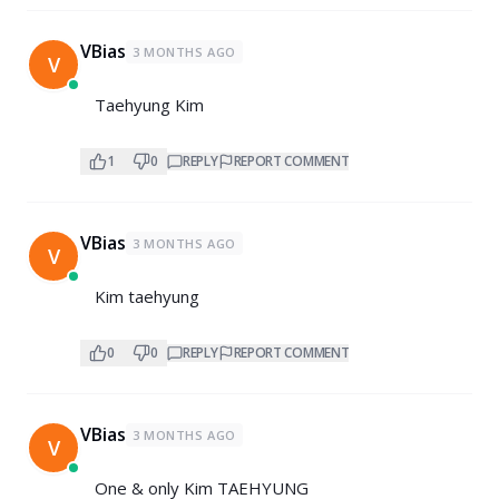
VBias
3 MONTHS AGO
V
Taehyung Kim
1
0
REPLY
REPORT COMMENT
VBias
3 MONTHS AGO
V
Kim taehyung
0
0
REPLY
REPORT COMMENT
VBias
3 MONTHS AGO
V
One & only Kim TAEHYUNG