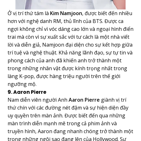
Ở vị trí thứ tám là
Kim Namjoon
, được biết đến nhiều
hơn với nghệ danh RM, thủ lĩnh của BTS. Được ca
ngợi không chỉ vì vóc dáng cao lớn và ngoại hình điển
trai mà còn vì sự xuất sắc với tư cách là một nhà viết
lời và diễn giả, Namjoon đại diện cho sự kết hợp giữa
trí tuệ và nghệ thuật. Khả năng lãnh đạo, sự tự tin và
phong cách của anh đã khiến anh trở thành một
trong những nhân vật được kính trọng nhất trong
làng K-pop, được hàng triệu người trên thế giới
ngưỡng mộ.
9. Aaron Pierre
Nam diễn viên người Anh
Aaron Pierre
giành vị trí
thứ chín với các đường nét đậm và sự hiện diện đầy
uy quyền trên màn ảnh. Được biết đến qua những
màn trình diễn mạnh mẽ trong cả phim ảnh và
truyền hình, Aaron đang nhanh chóng trở thành một
trong những ngôi sao đang lên của Hollywood. Sự