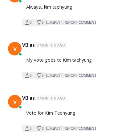
Always.. kim taehyung
0
0
REPLY
REPORT COMMENT
VBias
3 MONTHS AGO
V
My vote goes to Kim taehyung
0
0
REPLY
REPORT COMMENT
VBias
3 MONTHS AGO
V
Vote for Kim Taehyung
0
0
REPLY
REPORT COMMENT