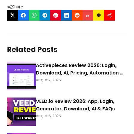
Share
Related Posts
Activepieces Review 2026: Login,
Download, AI, Pricing, Automation &
FAQs
August 7, 2026
VEED.io Review 2026: App, Login,
Generator, Download, AI & FAQs
August 6, 2026