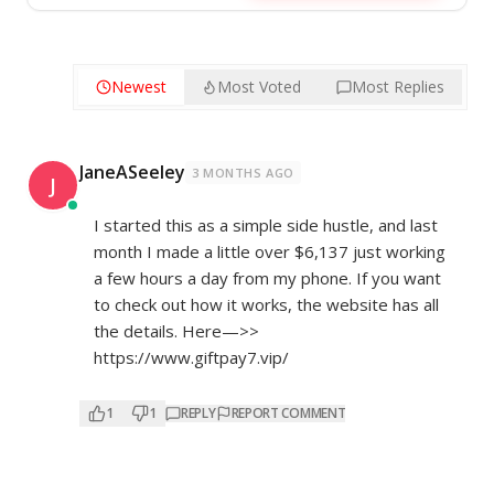
Newest
Most Voted
Most Replies
JaneASeeley
3 MONTHS AGO
J
I started this as a simple side hustle, and last
month I made a little over $6,137 just working
a few hours a day from my phone. If you want
to check out how it works, the website has all
the details. Here—>>
https://www.giftpay7.vip/
1
1
REPLY
REPORT COMMENT