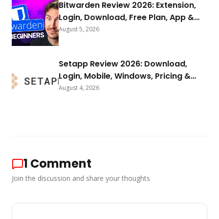
Bitwarden Review 2026: Extension,
Login, Download, Free Plan, App &
FAQs
August 5, 2026
Setapp Review 2026: Download,
Login, Mobile, Windows, Pricing &
FAQs
August 4, 2026
1
Comment
Join the discussion and share your thoughts