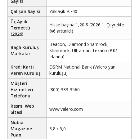
Sayısı
Çalışan Sayısı
Yaklaşık 9.740
Üç Aylık
Hisse başına 1,20 $ (2026 1. Çeyrekte
Temettü
%6 arttırıldı)
(2026)
Beacon, Diamond Shamrock,
Bağlı Kuruluş
Shamrock, Ultramar, Texaco (BK/
Markaları
İrlanda)
Kredi Kartı
DSRM National Bank (Valero yan
Veren Kuruluş
kuruluşu)
Müşteri
Hizmetleri
(800) 333-3560
Telefonu
Resmi Web
www.valero.com
Sitesi
Nubia
Magazine
3,8 / 5,0
Puanı