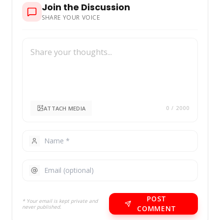
Join the Discussion
SHARE YOUR VOICE
ATTACH MEDIA
0
/ 2000
POST
* Your email is kept private and
never published.
COMMENT