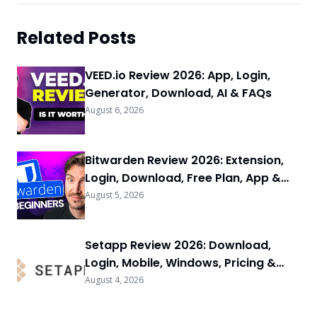
Related Posts
VEED.io Review 2026: App, Login,
Generator, Download, AI & FAQs
August 6, 2026
Bitwarden Review 2026: Extension,
Login, Download, Free Plan, App &
FAQs
August 5, 2026
Setapp Review 2026: Download,
Login, Mobile, Windows, Pricing &
FAQs
August 4, 2026