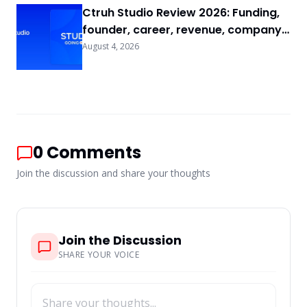
Ctruh Studio Review 2026: Funding,
founder, career, revenue, company
background & FAQs
August 4, 2026
0
Comments
Join the discussion and share your thoughts
Join the Discussion
SHARE YOUR VOICE