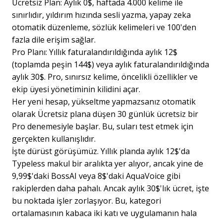
Ücretsiz Plan: Aylık 0$, haftada 4.000 kelime ile
sınırlıdır, yıldırım hızında sesli yazma, yapay zeka
otomatik düzenleme, sözlük kelimeleri ve 100'den
fazla dile erişim sağlar.
Pro Planı: Yıllık faturalandırıldığında aylık 12$
(toplamda peşin 144$) veya aylık faturalandırıldığında
aylık 30$. Pro, sınırsız kelime, öncelikli özellikler ve
ekip üyesi yönetiminin kilidini açar.
Her yeni hesap, yükseltme yapmazsanız otomatik
olarak Ücretsiz plana düşen 30 günlük ücretsiz bir
Pro denemesiyle başlar. Bu, suları test etmek için
gerçekten kullanışlıdır.
İşte dürüst görüşümüz. Yıllık planda aylık 12$'da
Typeless makul bir aralıkta yer alıyor, ancak yine de
9,99$'daki BossAI veya 8$'daki AquaVoice gibi
rakiplerden daha pahalı. Ancak aylık 30$'lık ücret, işte
bu noktada işler zorlaşıyor. Bu, kategori
ortalamasının kabaca iki katı ve uygulamanın hala