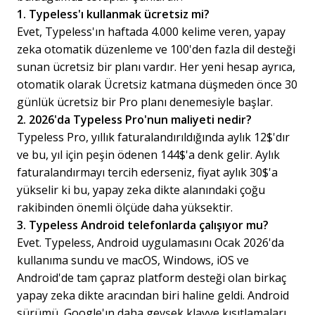
1. Typeless'ı kullanmak ücretsiz mi?
Evet, Typeless'ın haftada 4.000 kelime veren, yapay
zeka otomatik düzenleme ve 100'den fazla dil desteği
sunan ücretsiz bir planı vardır. Her yeni hesap ayrıca,
otomatik olarak Ücretsiz katmana düşmeden önce 30
günlük ücretsiz bir Pro planı denemesiyle başlar.
2. 2026'da Typeless Pro'nun maliyeti nedir?
Typeless Pro, yıllık faturalandırıldığında aylık 12$'dır
ve bu, yıl için peşin ödenen 144$'a denk gelir. Aylık
faturalandırmayı tercih ederseniz, fiyat aylık 30$'a
yükselir ki bu, yapay zeka dikte alanındaki çoğu
rakibinden önemli ölçüde daha yüksektir.
3. Typeless Android telefonlarda çalışıyor mu?
Evet. Typeless, Android uygulamasını Ocak 2026'da
kullanıma sundu ve macOS, Windows, iOS ve
Android'de tam çapraz platform desteği olan birkaç
yapay zeka dikte aracından biri haline geldi. Android
sürümü, Google'ın daha gevşek klavye kısıtlamaları