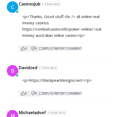
CasinosJub
1 YEAR AGO
C
<p>Thanks, Good stuff.<br /> all online real
money casinos
https://combatcasino.info/poker-online/
real
money australian online casino</p>
0
0
REPLY
REPORT COMMENT
Davidzed
1 YEAR AGO
D
<p>
https://blackpearldesigns.net/</p>
0
0
REPLY
REPORT COMMENT
Michaeladvef
1 YEAR AGO
M