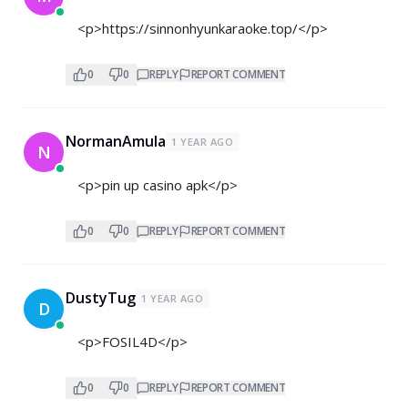
<p>
https://sinnonhyunkaraoke.top/</p>
0
0
REPLY
REPORT COMMENT
NormanAmula
1 YEAR AGO
N
<p>pin up casino apk</p>
0
0
REPLY
REPORT COMMENT
DustyTug
1 YEAR AGO
D
<p>FOSIL4D</p>
0
0
REPLY
REPORT COMMENT