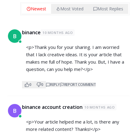
Newest
Most Voted
Most Replies
binance
10 MONTHS AGO
B
<p>Thank you for your sharing. I am worried
that I lack creative ideas. It is your article that
makes me full of hope. Thank you. But, I have a
question, can you help me?</p>
0
0
REPLY
REPORT COMMENT
binance account creation
10 MONTHS AGO
B
<p>Your article helped me a lot, is there any
more related content? Thanks!</p>