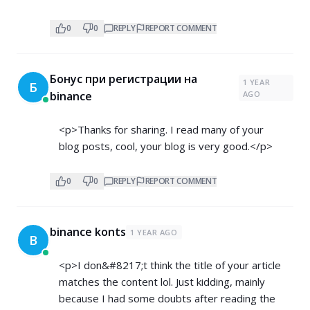
0
0
REPLY
REPORT COMMENT
Бонус при регистрации на
1 YEAR
Б
binance
AGO
<p>Thanks for sharing. I read many of your
blog posts, cool, your blog is very good.</p>
0
0
REPLY
REPORT COMMENT
binance konts
1 YEAR AGO
B
<p>I don&#8217;t think the title of your article
matches the content lol. Just kidding, mainly
because I had some doubts after reading the