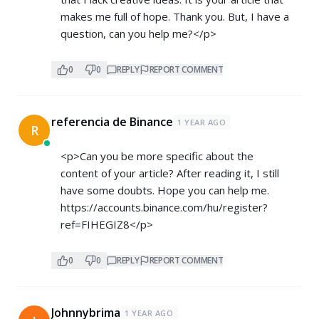
makes me full of hope. Thank you. But, I have a
question, can you help me?</p>
0
0
REPLY
REPORT COMMENT
referencia de Binance
1 YEAR AGO
R
<p>Can you be more specific about the
content of your article? After reading it, I still
have some doubts. Hope you can help me.
https://accounts.binance.com/hu/register?
ref=FIHEGIZ8</p>
0
0
REPLY
REPORT COMMENT
Johnnybrima
1 YEAR AGO