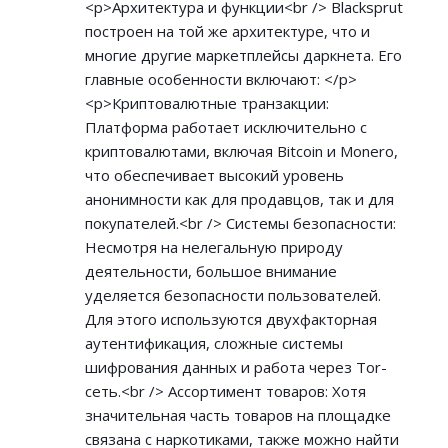
<p>Архитектура и функции<br /> Blacksprut
построен на той же архитектуре, что и
многие другие маркетплейсы даркнета. Его
главные особенности включают: </p>
<p>Криптовалютные транзакции:
Платформа работает исключительно с
криптовалютами, включая Bitcoin и Monero,
что обеспечивает высокий уровень
анонимности как для продавцов, так и для
покупателей.<br /> Системы безопасности:
Несмотря на нелегальную природу
деятельности, большое внимание
уделяется безопасности пользователей.
Для этого используются двухфакторная
аутентификация, сложные системы
шифрования данных и работа через Tor-
сеть.<br /> Ассортимент товаров: Хотя
значительная часть товаров на площадке
связана с наркотиками, также можно найти