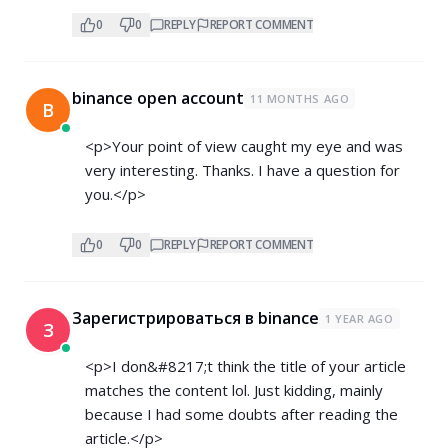
0
0
REPLY
REPORT COMMENT
binance open account
11 MONTHS AGO
B
<p>Your point of view caught my eye and was
very interesting. Thanks. I have a question for
you.</p>
0
0
REPLY
REPORT COMMENT
Зарегистрироваться в binance
1 YEAR AGO
З
<p>I don&#8217;t think the title of your article
matches the content lol. Just kidding, mainly
because I had some doubts after reading the
article.</p>