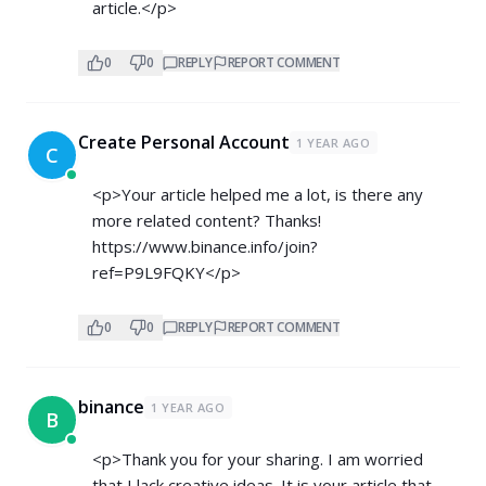
article.</p>
0
0
REPLY
REPORT COMMENT
Create Personal Account
1 YEAR AGO
C
<p>Your article helped me a lot, is there any
more related content? Thanks!
https://www.binance.info/join?
ref=P9L9FQKY</p>
0
0
REPLY
REPORT COMMENT
binance
1 YEAR AGO
B
<p>Thank you for your sharing. I am worried
that I lack creative ideas. It is your article that