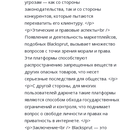
угрозам — как со стороны
законодательства, так и со стороны
конкурентов, которые пытаются
перехватить его клиентуру. </p>
<p>Этические и правовые аспекты<br />
Появление и деятельность маркетплейсов,
подобных Blacksprut, вызывает множество
вопросов с точки зрения морали и права.
Эти платформы способствуют
распространению запрещенных веществ и
других опасных товаров, что несет
серьезные последствия для общества. </p>
<p>С другой стороны, для многих
пользователей даркнета такие платформы
являются способом обхода государственных
ограничений и контроля, что поднимает
вопрос о свободе личности и правах на
приватность в интернете. </p>
<p>Заключение<br /> Blacksprut — это