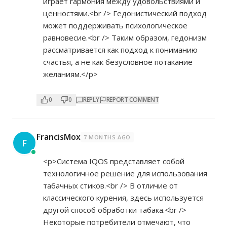
играет гармония между удовольствиями и
ценностями.<br /> Гедонистический подход
может поддерживать психологическое
равновесие.<br /> Таким образом, гедонизм
рассматривается как подход к пониманию
счастья, а не как безусловное потакание
желаниям.</p>
0
0
REPLY
REPORT COMMENT
FrancisMox
7 MONTHS AGO
F
<p>Система IQOS представляет собой
технологичное решение для использования
табачных стиков.<br /> В отличие от
классического курения, здесь используется
другой способ обработки табака.<br />
Некоторые потребители отмечают, что