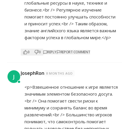
глобальные ресурсы в науке, технике и
бизнесе.<br /> Регулярное изучение
помогает постоянно улучшать способности
и приносит успех.<br /> Таким образом,
знание английского языка является важным
фактором успеха в глобальном мире.</p>
0
0
REPLY
REPORT COMMENT
JosephRon
8 MONTHS AGO
J
<p>Взвешенное отношение к игре является
значимым элементом безопасного досуга.
<br /> Она помогает свести риски к
минимуму и сохранять баланс во время
развлечений.<br /> Большинство игроков
понимают, что самоконтроль помогает
получать удовольствие без неприятных