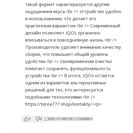
такой формат характеризуется другим
ощущением вкуса.<br /> Устройство удобно
в использовании, что делает его
практичным вариантом.<br /> Современный
дизайн позволяет IQOS органично
вписываться в повседневную жизнь.<br />
Производитель уделяет внимание качеству
сборки, что повышает общий уровень
удобства.<br /> Своевременная очистка
помогает сохранять функциональность
устройства.<br /> В итоге, IQOS остаётся
одним из вариантов альтернативных
решений для тех, кто интересуется
подобными технологиями.<br />
https://terea777.shop/kontakty/</p>
0
0
REPLY
REPORT COMMENT