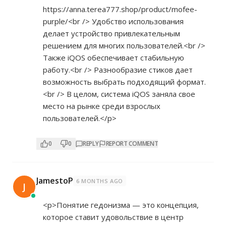
https://anna.terea777.shop/product/mofee-
purple/<br
/> Удобство использования
делает устройство привлекательным
решением для многих пользователей.<br />
Также iQOS обеспечивает стабильную
работу.<br /> Разнообразие стиков дает
возможность выбрать подходящий формат.
<br /> В целом, система iQOS заняла свое
место на рынке среди взрослых
пользователей.</p>
0
0
REPLY
REPORT COMMENT
JamestoP
6 MONTHS AGO
J
<p>Понятие гедонизма — это концепция,
которое ставит удовольствие в центр