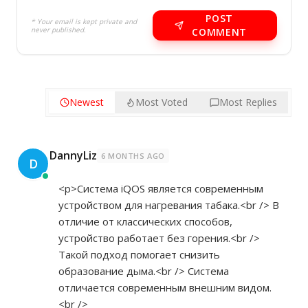
POST
* Your email is kept private and
never published.
COMMENT
Newest
Most Voted
Most Replies
DannyLiz
6 MONTHS AGO
D
<p>Система iQOS является современным
устройством для нагревания табака.<br /> В
отличие от классических способов,
устройство работает без горения.<br />
Такой подход помогает снизить
образование дыма.<br /> Система
отличается современным внешним видом.
<br />