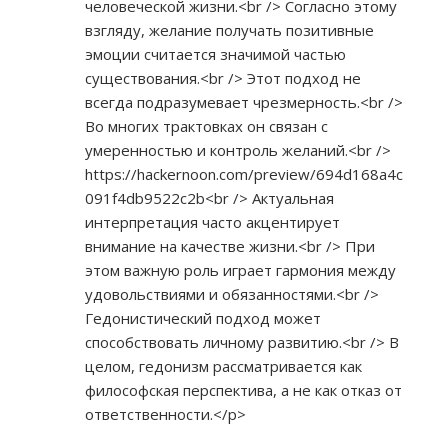
человеческой жизни.<br /> Согласно этому
взгляду, желание получать позитивные
эмоции считается значимой частью
существования.<br /> Этот подход не
всегда подразумевает чрезмерность.<br />
Во многих трактовках он связан с
умеренностью и контроль желаний.<br />
https://hackernoon.com/preview/694d168a4c
091f4db9522c2b<br
/> Актуальная
интерпретация часто акцентирует
внимание на качестве жизни.<br /> При
этом важную роль играет гармония между
удовольствиями и обязанностями.<br />
Гедонистический подход может
способствовать личному развитию.<br /> В
целом, гедонизм рассматривается как
философская перспектива, а не как отказ от
ответственности.</p>