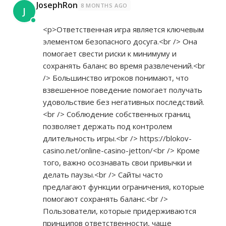
JosephRon
8 MONTHS AGO
J
<p>Ответственная игра является ключевым
элементом безопасного досуга.<br /> Она
помогает свести риски к минимуму и
сохранять баланс во время развлечений.<br
/> Большинство игроков понимают, что
взвешенное поведение помогает получать
удовольствие без негативных последствий.
<br /> Соблюдение собственных границ
позволяет держать под контролем
длительность игры.<br />
https://blokov-
casino.net/online-casino-jetton/<br
/> Кроме
того, важно осознавать свои привычки и
делать паузы.<br /> Сайты часто
предлагают функции ограничения, которые
помогают сохранять баланс.<br />
Пользователи, которые придерживаются
принципов ответственности, чаще