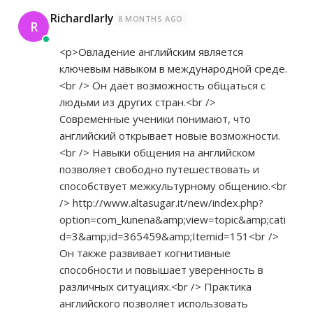
Richardlarly
8 MONTHS AGO
R
<p>Овладение английским является
ключевым навыком в международной среде.
<br /> Он даёт возможность общаться с
людьми из других стран.<br />
Современные ученики понимают, что
английский открывает новые возможности.
<br /> Навыки общения на английском
позволяет свободно путешествовать и
способствует межкультурному общению.<br
/>
http://www.altasugar.it/new/index.php?
option=com_kunena&amp;view=topic&amp;cati
d=3&amp;id=365459&amp;Itemid=151<br
/>
Он также развивает когнитивные
способности и повышает уверенность в
различных ситуациях.<br /> Практика
английского позволяет использовать