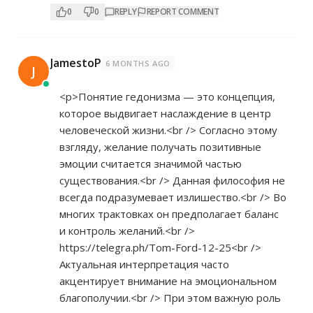
0
0
REPLY
REPORT COMMENT
JamestoP
6 MONTHS AGO
J
<p>Понятие гедонизма — это концепция,
которое выдвигает наслаждение в центр
человеческой жизни.<br /> Согласно этому
взгляду, желание получать позитивные
эмоции считается значимой частью
существования.<br /> Данная философия не
всегда подразумевает излишество.<br /> Во
многих трактовках он предполагает баланс
и контроль желаний.<br />
https://telegra.ph/Tom-Ford-12-25<br
/>
Актуальная интерпретация часто
акцентирует внимание на эмоциональном
благополучии.<br /> При этом важную роль