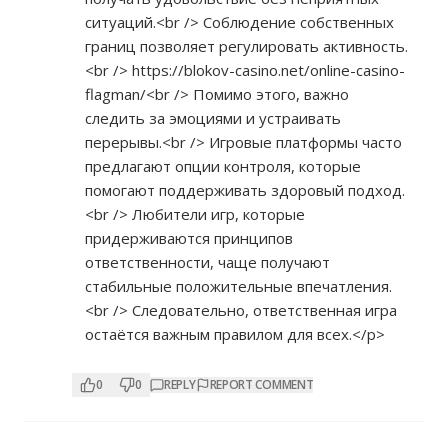
ситуаций.<br /> Соблюдение собственных
границ позволяет регулировать активность.
<br />
https://blokov-casino.net/online-casino-
flagman/<br
/> Помимо этого, важно
следить за эмоциями и устраивать
перерывы.<br /> Игровые платформы часто
предлагают опции контроля, которые
помогают поддерживать здоровый подход.
<br /> Любители игр, которые
придерживаются принципов
ответственности, чаще получают
стабильные положительные впечатления.
<br /> Следовательно, ответственная игра
остаётся важным правилом для всех.</p>
0
0
REPLY
REPORT COMMENT