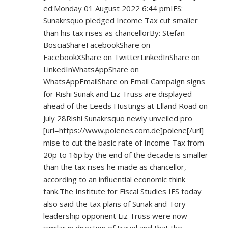
ed:Monday 01 August 2022 6:44 pmIFS:
Sunakrsquo pledged Income Tax cut smaller
than his tax rises as chancellorBy: Stefan
BosciaShareFacebookShare on
FacebookXShare on TwitterLinkedInShare on
LinkedInWhatsAppShare on
WhatsAppEmailShare on Email Campaign signs
for Rishi Sunak and Liz Truss are displayed
ahead of the Leeds Hustings at Elland Road on
July 28Rishi Sunakrsquo newly unveiled pro
[url=
https://www.polenes.com.de]polene[/url]
mise to cut the basic rate of Income Tax from
20p to 16p by the end of the decade is smaller
than the tax rises he made as chancellor,
according to an influential economic think
tank.The Institute for Fiscal Studies IFS today
also said the tax plans of Sunak and Tory
leadership opponent Liz Truss were now