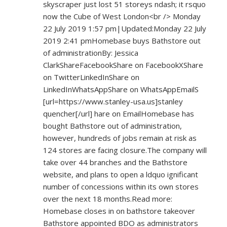
skyscraper just lost 51 storeys ndash; it rsquo
now the Cube of West London<br /> Monday
22 July 2019 1:57 pm|Updated:Monday 22 July
2019 2:41 pmHomebase buys Bathstore out
of administrationBy: Jessica
ClarkShareFacebookShare on FacebookXShare
on TwitterLinkedInShare on
LinkedInWhatsAppShare on WhatsAppEmailS
[url=
https://www.stanley-usa.us]stanley
quencher[/url] hare on EmailHomebase has
bought Bathstore out of administration,
however, hundreds of jobs remain at risk as
124 stores are facing closure.The company will
take over 44 branches and the Bathstore
website, and plans to open a ldquo ignificant
number of concessions within its own stores
over the next 18 months.Read more:
Homebase closes in on bathstore takeover
Bathstore appointed BDO as administrators