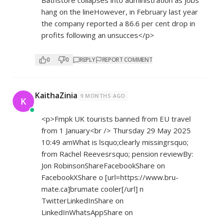
Bathstore collapses into administration as jobs
hang on the lineHowever, in February last year
the company reported a 86.6 per cent drop in
profits following an unsucces</p>
0
0
REPLY
REPORT COMMENT
KaithaZinia
9 MONTHS AGO
K
<p>Fmpk UK tourists banned from EU travel
from 1 January<br /> Thursday 29 May 2025
10:49 amWhat is lsquo;clearly missingrsquo;
from Rachel Reevesrsquo; pension reviewBy:
Jon RobinsonShareFacebookShare on
FacebookXShare o [url=
https://www.bru-
mate.ca]brumate
cooler[/url] n
TwitterLinkedInShare on
LinkedInWhatsAppShare on