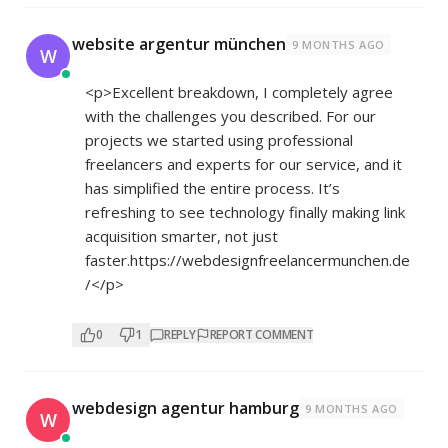
website argentur münchen
9 MONTHS AGO
W
<p>Excellent breakdown, I completely agree
with the challenges you described. For our
projects we started using professional
freelancers and experts for our service, and it
has simplified the entire process. It’s
refreshing to see technology finally making link
acquisition smarter, not just
faster.
https://webdesignfreelancermunchen.de
/</p>
0
1
REPLY
REPORT COMMENT
webdesign agentur hamburg
9 MONTHS AGO
W