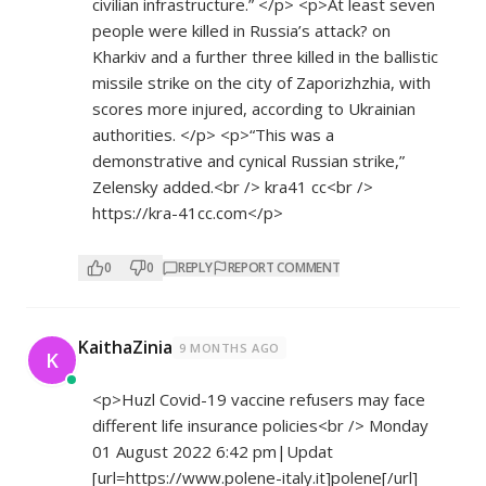
civilian infrastructure.” </p> <p>At least seven
people were killed in Russia’s attack? on
Kharkiv and a further three killed in the ballistic
missile strike on the city of Zaporizhzhia, with
scores more injured, according to Ukrainian
authorities. </p> <p>“This was a
demonstrative and cynical Russian strike,”
Zelensky added.<br /> kra41 сс<br />
https://kra-41cc.com</p>
0
0
REPLY
REPORT COMMENT
KaithaZinia
9 MONTHS AGO
K
<p>Huzl Covid-19 vaccine refusers may face
different life insurance policies<br /> Monday
01 August 2022 6:42 pm|Updat
[url=
https://www.polene-italy.it]polene[/url]