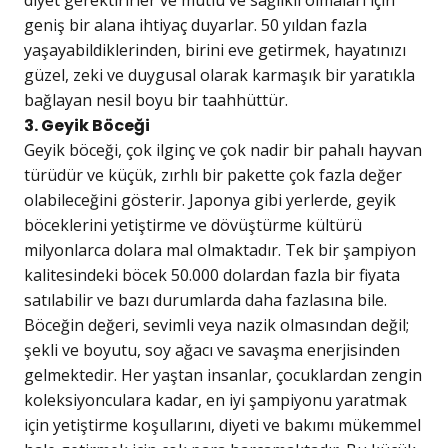
diyet gerektirirler ve mutlu ve sağlıklı olmaları için
geniş bir alana ihtiyaç duyarlar. 50 yıldan fazla
yaşayabildiklerinden, birini eve getirmek, hayatınızı
güzel, zeki ve duygusal olarak karmaşık bir yaratıkla
bağlayan nesil boyu bir taahhüttür.
3. Geyik Böceği
Geyik böceği, çok ilginç ve çok nadir bir pahalı hayvan
türüdür ve küçük, zırhlı bir pakette çok fazla değer
olabileceğini gösterir. Japonya gibi yerlerde, geyik
böceklerini yetiştirme ve dövüştürme kültürü
milyonlarca dolara mal olmaktadır. Tek bir şampiyon
kalitesindeki böcek 50.000 dolardan fazla bir fiyata
satılabilir ve bazı durumlarda daha fazlasına bile.
Böceğin değeri, sevimli veya nazik olmasından değil;
şekli ve boyutu, soy ağacı ve savaşma enerjisinden
gelmektedir. Her yaştan insanlar, çocuklardan zengin
koleksiyonculara kadar, en iyi şampiyonu yaratmak
için yetiştirme koşullarını, diyeti ve bakımı mükemmel