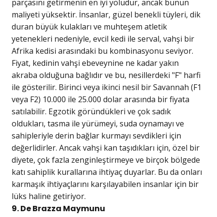
parçasını getirmenin en iyi yoludur, ancak bunun
maliyeti yüksektir. İnsanlar, güzel benekli tüyleri, dik
duran büyük kulakları ve muhteşem atletik
yetenekleri nedeniyle, evcil kedi ile serval, vahşi bir
Afrika kedisi arasındaki bu kombinasyonu seviyor.
Fiyat, kedinin vahşi ebeveynine ne kadar yakın
akraba olduğuna bağlıdır ve bu, nesillerdeki "F" harfi
ile gösterilir. Birinci veya ikinci nesil bir Savannah (F1
veya F2) 10.000 ile 25.000 dolar arasında bir fiyata
satılabilir. Egzotik göründükleri ve çok sadık
oldukları, tasma ile yürümeyi, suda oynamayı ve
sahipleriyle derin bağlar kurmayı sevdikleri için
değerlidirler. Ancak vahşi kan taşıdıkları için, özel bir
diyete, çok fazla zenginleştirmeye ve birçok bölgede
katı sahiplik kurallarına ihtiyaç duyarlar. Bu da onları
karmaşık ihtiyaçlarını karşılayabilen insanlar için bir
lüks haline getiriyor.
9. De Brazza Maymunu