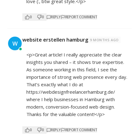
love (:, btw great style.</p>
0
0
REPLY
REPORT COMMENT
website erstellen hamburg
9 MONTHS AGO
W
<p>Great article! I really appreciate the clear
insights you shared – it shows true expertise.
As someone working in this field, I see the
importance of strong web presence every day.
That’s exactly what I do at
https://webdesignfreelancerhamburg.de/
where I help businesses in Hamburg with
modern, conversion-focused web design.
Thanks for the valuable content!</p>
0
0
REPLY
REPORT COMMENT