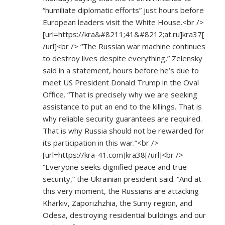
“humiliate diplomatic efforts” just hours before
European leaders visit the White House.<br />
[url=
https://kra&#8211;41&#8212;at.ru]kra37[
/url]<br
/> “The Russian war machine continues
to destroy lives despite everything,” Zelensky
said in a statement, hours before he’s due to
meet US President Donald Trump in the Oval
Office. “That is precisely why we are seeking
assistance to put an end to the killings. That is
why reliable security guarantees are required.
That is why Russia should not be rewarded for
its participation in this war.”<br />
[url=
https://kra-41.com]kra38[/url]<br
/>
“Everyone seeks dignified peace and true
security,” the Ukrainian president said. “And at
this very moment, the Russians are attacking
Kharkiv, Zaporizhzhia, the Sumy region, and
Odesa, destroying residential buildings and our