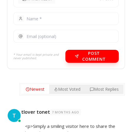
POST
* Your email is kept private and
never published.
COMMENT
Newest
Most Voted
Most Replies
tlover tonet
7 MONTHS AGO
T
<p>Simply a smiling visitor here to share the