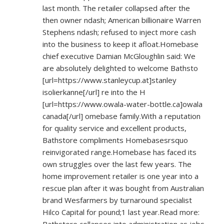
last month. The retailer collapsed after the
then owner ndash; American billionaire Warren
Stephens ndash; refused to inject more cash
into the business to keep it afloat.Homebase
chief executive Damian McGloughlin said: We
are absolutely delighted to welcome Bathsto
[url=
https://www.stanleycup.at]stanley
isolierkanne[/url] re into the H
[url=
https://www.owala-water-bottle.ca]owala
canada[/url] omebase family.With a reputation
for quality service and excellent products,
Bathstore compliments Homebasesrsquo
reinvigorated range.Homebase has faced its
own struggles over the last few years. The
home improvement retailer is one year into a
rescue plan after it was bought from Australian
brand Wesfarmers by turnaround specialist
Hilco Capital for pound;1 last year.Read more: