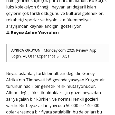
hale getirmek için çok para harcamaktadır. Bu küçük
lüks koleksiyon örneği, hayvanları değerli kılan
şeylerin çok farklı olduğunu ve kültürel gelenekler,
rekabetçi sporlar ve biyolojik mükemmeliyet
arayışından kaynaklandığını gösteriyor.
4. Beyaz Aslan Yavruları
AYRICA OKUYUN:
Monday.com 2026 Review: App,
Login, AI, User Experience & FAQs
Beyaz aslanlar, farklı bir alt tür değildir; Güney
Afrika'nın Timbavati bölgesinde yaşayan Kruger alt
türünün nadir bir genetik renk mutasyonudur.
Albino değil, lökistik oldukları için güzel beyazdan
sarıya çalan bir kürkleri ve normal renkli gözleri
vardır. Bir beyaz aslan yavrusu 50.000 ile 140.000
dolar arasında bir fiyata satılabilir, bu da onları bu