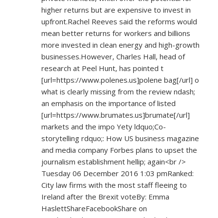
higher returns but are expensive to invest in
upfront.Rachel Reeves said the reforms would
mean better returns for workers and billions
more invested in clean energy and high-growth
businesses.However, Charles Hall, head of
research at Peel Hunt, has pointed t
[url=
https://www.polenes.us]polene
bag[/url] o
what is clearly missing from the review ndash;
an emphasis on the importance of listed
[url=
https://www.brumates.us]brumate[/url]
markets and the impo Yety ldquo;Co-
storytelling rdquo;: How US business magazine
and media company Forbes plans to upset the
journalism establishment hellip; again<br />
Tuesday 06 December 2016 1:03 pmRanked:
City law firms with the most staff fleeing to
Ireland after the Brexit voteBy: Emma
HaslettShareFacebookShare on