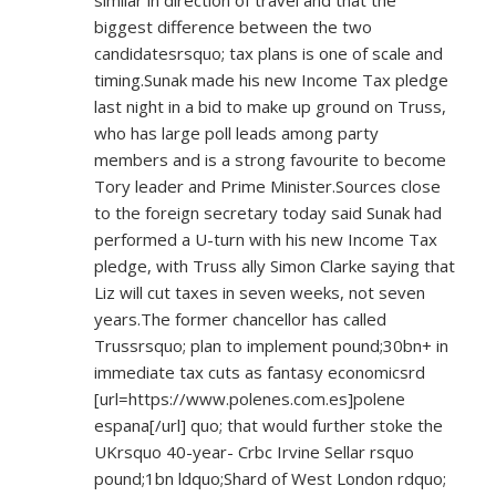
similar in direction of travel and that the
biggest difference between the two
candidatesrsquo; tax plans is one of scale and
timing.Sunak made his new Income Tax pledge
last night in a bid to make up ground on Truss,
who has large poll leads among party
members and is a strong favourite to become
Tory leader and Prime Minister.Sources close
to the foreign secretary today said Sunak had
performed a U-turn with his new Income Tax
pledge, with Truss ally Simon Clarke saying that
Liz will cut taxes in seven weeks, not seven
years.The former chancellor has called
Trussrsquo; plan to implement pound;30bn+ in
immediate tax cuts as fantasy economicsrd
[url=
https://www.polenes.com.es]polene
espana[/url] quo; that would further stoke the
UKrsquo 40-year- Crbc Irvine Sellar rsquo
pound;1bn ldquo;Shard of West London rdquo;