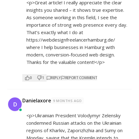
<p>Great article! I really appreciate the clear
insights you shared – it shows true expertise.
As someone working in this field, I see the
importance of strong web presence every day.
That’s exactly what I do at
https://webdesignfreelancerhamburg.de/
where I help businesses in Hamburg with
modern, conversion-focused web design.
Thanks for the valuable content!</p>
0
1
REPLY
REPORT COMMENT
Danielaxore
9 MONTHS AGO
D
<p>Ukrainian President Volodymyr Zelensky
condemned Russian attacks on the Ukrainian
regions of Kharkiv, Zaporizhzhia and Sumy on
Monday, saying that the Kremlin intends to